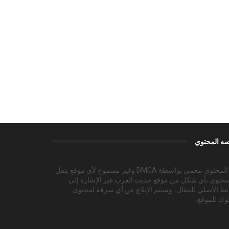
ه المحتوي
هذا المحتوى محمي بواسطة DMCA وغير مسموح لأي موقع بنقل
محتوى بأي شكل من موقع حديث العرب غير الإشارة إلى
بط الأصلي للمقال، وسيتم الإبلاغ عن أي سرقة لمحتوى
وك للموقع.