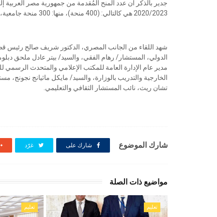
جدير بالذكر أن عدد المنح المُقدمة من جمهورية مصر العربية إلى
2020/2023 هي كالتالي: (400 منحة)، منها: 300 منحة جامعية، و100 منحة للدراسات العليا.
شهد اللقاء من الجانب المصري، الدكتور شريف صالح رئيس قطاع
الدولي، المستشار/ رهام الفقي، والسيد/ بيتر عادل ملحق دبلوم
مدير عام الإدارة العامة للمكتب الإعلامي والمتحدث الرسمي لل
الخارجية والتدريب بالوزارة، والسيد/ مايكل ماثيانج نجونج، م
تشان ريث، نائب المستشار الثقافي والتعليمي.
شارك الموضوع
شارك على
غرّد
مواضيع ذات الصلة
تعليم
تعليم