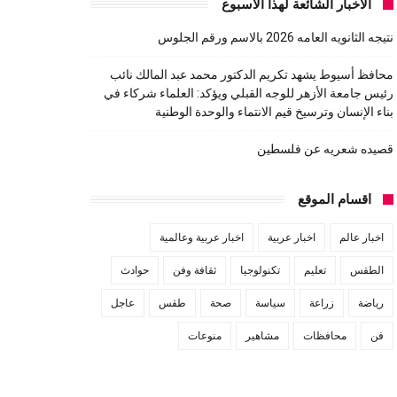
الاخبار الشائعة لهذا الاسبوع
نتيجه الثانويه العامه 2026 بالاسم ورقم الجلوس
محافظ أسيوط يشهد تكريم الدكتور محمد عبد المالك نائب
رئيس جامعة الأزهر للوجه القبلي ويؤكد: العلماء شركاء في
بناء الإنسان وترسيخ قيم الانتماء والوحدة الوطنية
قصيده شعريه عن فلسطين
اقسام الموقع
اخبار عالم
اخبار عربية
اخبار عربية وعالمية
الطقس
تعليم
تكنولوجيا
ثقافة وفن
حوادث
رياضة
زراعة
سياسة
صحة
طقس
عاجل
فن
محافظات
مشاهير
منوعات