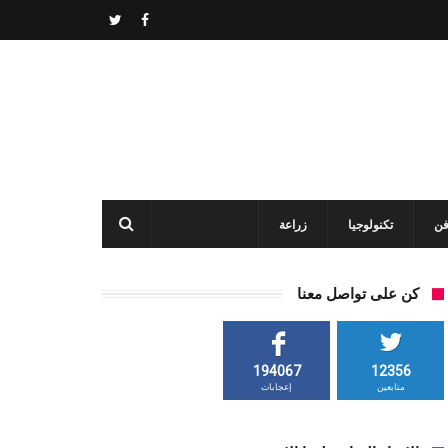
فن
تكنولوجيا
زراعة
كن على تواصل معنا
194067
12356
متابعين
إعجابات