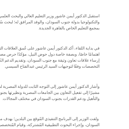
استقبل الدكتور أيمن عاشور وزير التعليم العالي والبحث العلمي
والتكنولوجيا بدولة جنوب السودان، والوفد المرافق له؛ لبحث سُبل
بمجمع التعليم الخاص بالقاهرة الجديدة.
في بداية اللقاء، أكد الدكتور أيمن عاشور على عُمق العلاقات 
اهتمامًا خاصًا، وبصفة خاصة دول حوض النيل، مؤكدًا حرص م
إرساء علاقات تعاون وثيقة مع جنوب السودان، وتقديم الدعم الك
التخصصات وفقًا لتوجيهات السيد الرئيس عبدالفتاح السيسي.
وأشار الدكتور أيمن عاشور إلى التوجه الثابت للدولة المصرية
مشيرًا إلى تفعيل التعاون بين الجامعات المصرية ونظيرتها بجنو
والتأهيل ودعم القدرات بجنوب السودان في مختلف المجالات.
ولفت الوزير إلى البرنامج التنفيذي المُوقع بين البلدين؛ بهد
السودان، وإجراء البحوث التطبيقية المُشتركة، وقيام المُتخصصي