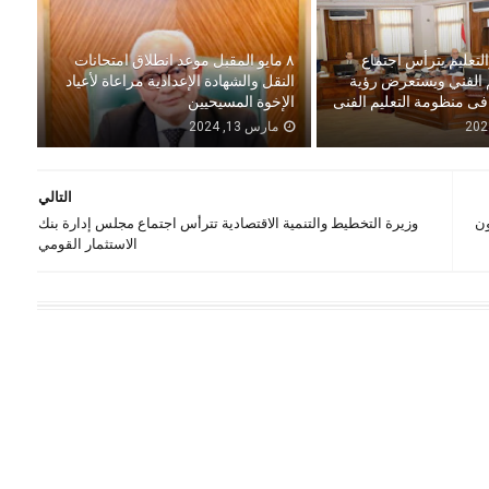
التعليم يترأس اجتماع
٨ مايو المقبل موعد انطلاق امتحانات
م الفني ويستعرض رؤية
النقل والشهادة الإعدادية مراعاة لأعياد
فى منظومة التعليم الفنى
الإخوة المسيحيين
مارس 13, 2024
التالي
ون
وزيرة التخطيط والتنمية الاقتصادية تترأس اجتماع مجلس إدارة بنك
الاستثمار القومي