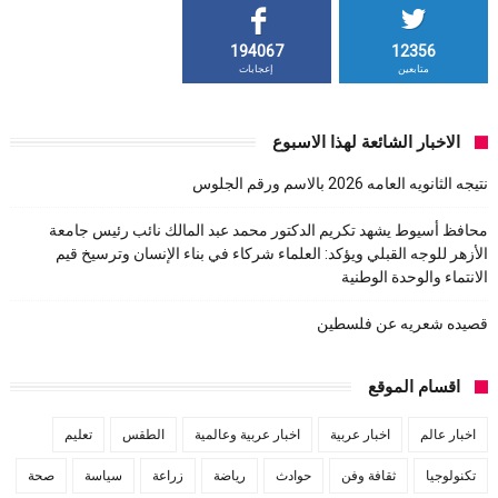
194067
12356
متابعين
إعجابات
الاخبار الشائعة لهذا الاسبوع
نتيجه الثانويه العامه 2026 بالاسم ورقم الجلوس
محافظ أسيوط يشهد تكريم الدكتور محمد عبد المالك نائب رئيس جامعة
الأزهر للوجه القبلي ويؤكد: العلماء شركاء في بناء الإنسان وترسيخ قيم
الانتماء والوحدة الوطنية
قصيده شعريه عن فلسطين
اقسام الموقع
اخبار عالم
اخبار عربية
اخبار عربية وعالمية
الطقس
تعليم
تكنولوجيا
ثقافة وفن
حوادث
رياضة
زراعة
سياسة
صحة