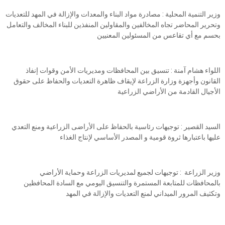
وزير التنمية المحلية : مصادرة مواد البناء والمعدات والإزالة في المهد للتعديات
وتحرير المحاضر تجاه المخالفين والمقاولين المنفذين للبناء المخالف والتعامل
بحسم مع أي تقاعس من المسئولين المعنيين
اللواء هشام آمنة : تنسيق بين المحافظات ومديريات الأمن وقوات إنفاذ
القانون وأجهزة وزارة الزراعة لإيقاف ظاهرة التعديات والحفاظ على حقوق
الأجيال القادمة من الأراضي الزراعية
السيد القصير : توجيهات رئاسية بالحفاظ على الأراضى الزراعية ومنع التعدي
عليها باعتبارها ثروة قومية و المصدر الأساسي لإنتاج الغذاء
وزير الزراعة : توجيهات لجميع لمديريات الزراعة وحماية الأراضي
بالمحافظات للمتابعة المستمرة والتنسيق اليومي مع السادة المحافظين
وتكثيف المرور الميداني لمنع التعديات والإزالة في المهد