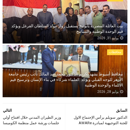
بيت العائلة المصرية بأبوتيج يستقبل زوار مولد السلطان الفرغل ويؤكد
قيم الوحدة الوطنية والتسامح
يوليو 31, 2026
محافظات
محافظ أسيوط يشهد تكريم الدكتور محمد عبد المالك نائب رئيس جامعة
الأزهر للوجه القبلي ويؤكد: العلماء شركاء في بناء الإنسان وترسيخ قيم
الانتماء والوحدة الوطنية
يوليو 28, 2026
السابق
التالي
الدكتور سويلم يرأس الإجتماع الاول
وزير الطيران المدني خلال افتتاح أولي
للجنة التوجيهية لمبادرة AWARe
جلسات ورشة عمل منظمة الكوميسا