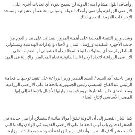
وأضاف اللواء هشام آمنة : الدولة لن تسمح بعودة أي تعديات أخرى على
الأراضي الزراعية وأراضى وأملاك الدولة أو مبانى مخالفة أو عشوائية وستتخذ
الإجراءات اللازمة للتصدي لذلك .
وشدد وزير التنمية المحلية على أهمية المرور الميدانى على مدار اليوم من
جانب الأجهزة التنفيذية ورؤساء المدن والأحياء والإدارات الهندسية ومسئولي
المناطق لرصد أي محاولات للبناء المخالف أو العشوائى أو التعديات على
الأراضى الزراعية لاتخاذ الإجراءات القانونية تجاه المخالفين والإزالة في المهد .
ومن ناحيته أكد السيد / السيد القصير وزير الزراعة على تنفيذ توجيهات فخامة
الرئيس عبدالفتاح السيسي رئيس الجمهورية بالحفاظ على الأراضى الزراعية
ومنع التعدي عليها باعتبارها ثروة قومية تتوارثها الأجيال بالإضافة إلى إنها
المصدر الأساسي لإنتاج الغذاء.
كما أشار القصير إلى أن الدولة تنفق أموالا طائلة لاستصلاح أراضي جديدة في
الصحراء فمن باب أولى الحفاظ على الأراضى القديمة في الوادي والدلتا التي
تكونت عبر آلاف السنين ، وأضاف وزير الزراعة أنه وجه جميع قيادات وزارة