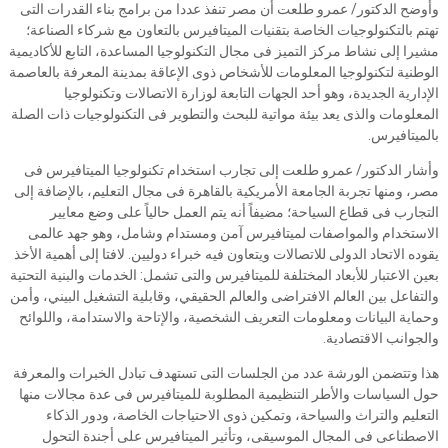
وأوضح الدكتور/ عمرو طلعت أن مصر تنفذ عددا من برامج بناء القدرات التى
تهتم بالتكنولوجيات الخاصة بتقنيات الميتافيرس بالتعاون مع شركاء الصناعة؛
مشيرا إلى نشاط مركز التميز فى مجال التكنولوجيا المساعدة، التابع للأكاديمية
الوطنية لتكنولوجيا المعلومات للأشخاص ذوى الإعاقة بمدينة المعرفة بالعاصمة
الإدارية الجديدة، وهو أحد الجهات التابعة لوزارة الاتصالات وتكنولوجيا
المعلومات والذى يعد بيئة مواتية للبحث والتطوير فى التكنولوجيات ذات الصلة
بالميتافيرس.
وأشار الدكتور/ عمرو طلعت إلى تجارب استخدام تكنولوجيا الميتافيرس فى
مصر، ومنها تجربة الجامعة الأمريكية بالقاهرة فى مجال التعليم، بالإضافة إلى
التجارب فى قطاع السياحة؛ مضيفاً أنه يتم العمل حالياً على وضع معايير
الاستخدام والمواصفات لميتافيرس آمن ومستدام وشامل، وهو جهد عالمى
يقوده الاتحاد الدولى للاتصالات ويتعاون فيه خبراء دوليين. لافتا إلى أهمية الأخذ
بعين الاعتبار للأبعاد المختلفة للميتافيرس والتى تشمل: الخدمات والبنية التحتية
والتفاعل بين العالم الافتراضى والعالم الحقيقي، وقابلية التشغيل البيني، وأمن
وحماية البيانات ومعلومات التعريف الشخصية، والإتاحة والاستدامة، واللوائح
والجوانب الاقتصادية.
هذا وتتضمن الورشة عدد من الجلسات التى تستهدف تبادل الخبرات والمعرفة
حول السياسات والأطر التنظيمية المطلوبة للميتافيرس فى عدة مجالات منها
التعليم والتراث والسياحة، وتمكين ذوى الاحتياجات الخاصة، ودور الذكاء
الاصطناعى فى المجال الموسيقى، وتأثير الميتافيرس على أجندة التحول