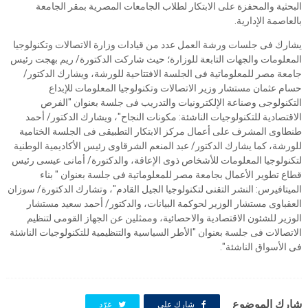
البحثية والمحفزة على الابتكار لطلاب الجامعات المصرية بمقر الجامعة
بالعاصمة الإدارية.
يشارك فى جلسات ورشة العمل عدد من قيادات وزارة الاتصالات وتكنولوجيا
المعلومات والجهات التابعة للوزارة؛ حيث شاركت الدكتورة/ ريم بهجت رئيس
جامعة مصر للمعلوماتية فى الجلسة الافتتاحية للورشة، ويشارك الدكتور/
حسام عثمان مستشار وزير الاتصالات وتكنولوجيا المعلومات للإبداع
التكنولوجى وصناعة الإلكترونيات والتدريب فى جلسة بعنوان "الفرص
الاقتصادية للتكنولوجيات الناشئة: مكونات النجاح"، ويشارك الدكتور/ أحمد
طنطاوى المشرف على أعمال مركز الابتكار التطبيقى فى الجلسة الختامية
للورشة، كما يشارك الدكتور/ عبد المنعم الشرقاوى رئيس الأكاديمية الوطنية
لتكنولوجيا المعلومات للأشخاص ذوى الإعاقة، والدكتورة/ أمانى عيسى رئيس
قطاع تطوير الأعمال بجامعة مصر للمعلوماتية فى جلسة بعنوان " بناء
الميتافيرس: النشر التقنى لتكنولوجيا الجيل القادم"، وتشارك الدكتورة/ سوزان
العقباوى مستشار الوزير لحوكمة البيانات، والدكتور/ أحمد سعيد مستشار
الوزير للشئون الاقتصادية والاحصائية، وممثلين عن الجهاز القومى لتنظيم
الاتصالات فى جلسة بعنوان "الأطر السياسية والتنظيمية للتكنولوجيات الناشئة
فى الأسواق الناشئة".
شارك الموضوع
شارك على
غرّد