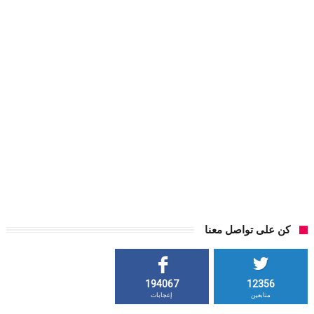
كن على تواصل معنا
194067
12356
متابعين
إعجابات