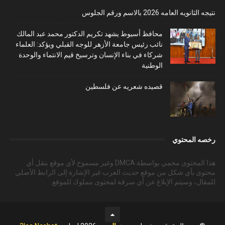
نتيجه الثانويه العامه 2026 بالاسم ورقم الجلوس
محافظ أسيوط يشهد تكريم الدكتور محمد عبد المالك
نائب رئيس جامعة الأزهر للوجه القبلي ويؤكد: العلماء
شركاء في بناء الإنسان وترسيخ قيم الانتماء والوحدة
الوطنية
قصيده شعريه عن فلسطين
رخصه المحتوي
هذا المحتوى محمي بواسطة DMCA وغير مسموح لأي موقع بنقل أي
محتوى بأي شكل من موقع حديث العرب غير الإشارة إلى الرابط الأصلي
للمقال، وسيتم الإبلاغ عن أي سرقة لمحتوى مملوك للموقع.