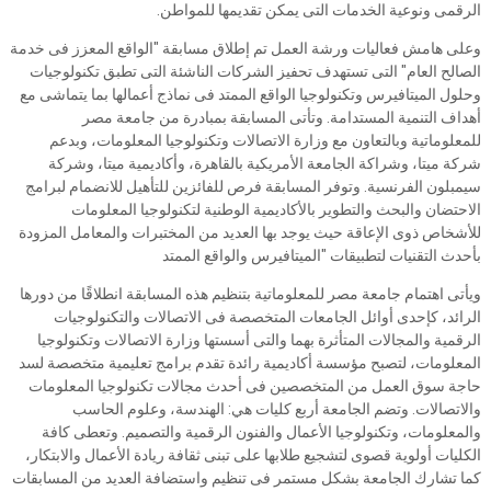
الرقمى ونوعية الخدمات التى يمكن تقديمها للمواطن.
وعلى هامش فعاليات ورشة العمل تم إطلاق مسابقة "الواقع المعزز فى خدمة
الصالح العام" التى تستهدف تحفيز الشركات الناشئة التى تطبق تكنولوجيات
وحلول الميتافيرس وتكنولوجيا الواقع الممتد فى نماذج أعمالها بما يتماشى مع
أهداف التنمية المستدامة. وتأتى المسابقة بمبادرة من جامعة مصر
للمعلوماتية وبالتعاون مع وزارة الاتصالات وتكنولوجيا المعلومات، وبدعم
شركة ميتا، وشراكة الجامعة الأمريكية بالقاهرة، وأكاديمية ميتا، وشركة
سيمبلون الفرنسية. وتوفر المسابقة فرص للفائزين للتأهيل للانضمام لبرامج
الاحتضان والبحث والتطوير بالأكاديمية الوطنية لتكنولوجيا المعلومات
للأشخاص ذوى الإعاقة حيث يوجد بها العديد من المختبرات والمعامل المزودة
بأحدث التقنيات لتطبيقات "الميتافيرس والواقع الممتد
ويأتى اهتمام جامعة مصر للمعلوماتية بتنظيم هذه المسابقة انطلاقًا من دورها
الرائد، كإحدى أوائل الجامعات المتخصصة فى الاتصالات والتكنولوجيات
الرقمية والمجالات المتأثرة بهما والتى أسستها وزارة الاتصالات وتكنولوجيا
المعلومات، لتصبح مؤسسة أكاديمية رائدة تقدم برامج تعليمية متخصصة لسد
حاجة سوق العمل من المتخصصين فى أحدث مجالات تكنولوجيا المعلومات
والاتصالات. وتضم الجامعة أربع كليات هي: الهندسة، وعلوم الحاسب
والمعلومات، وتكنولوجيا الأعمال والفنون الرقمية والتصميم. وتعطى كافة
الكليات أولوية قصوى لتشجيع طلابها على تبنى ثقافة ريادة الأعمال والابتكار،
كما تشارك الجامعة بشكل مستمر فى تنظيم واستضافة العديد من المسابقات