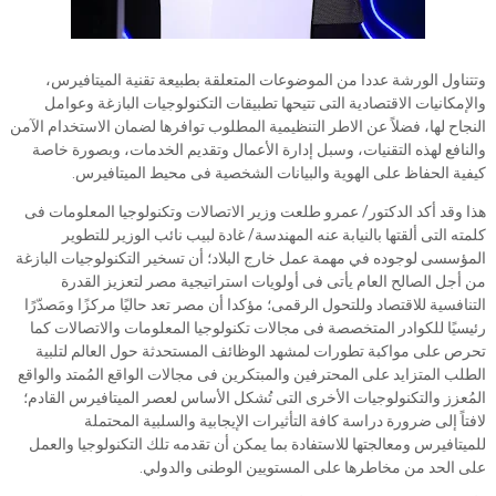
وتتناول الورشة عددا من الموضوعات المتعلقة بطبيعة تقنية الميتافيرس،
والإمكانيات الاقتصادية التى تتيحها تطبيقات التكنولوجيات البازغة وعوامل
النجاح لها، فضلاً عن الاطر التنظيمية المطلوب توافرها لضمان الاستخدام الآمن
والنافع لهذه التقنيات، وسبل إدارة الأعمال وتقديم الخدمات، وبصورة خاصة
كيفية الحفاظ على الهوية والبيانات الشخصية فى محيط الميتافيرس.
هذا وقد أكد الدكتور/ عمرو طلعت وزير الاتصالات وتكنولوجيا المعلومات فى
كلمته التى ألقتها بالنيابة عنه المهندسة/ غادة لبيب نائب الوزير للتطوير
المؤسسى لوجوده في مهمة عمل خارج البلاد؛ أن تسخير التكنولوجيات البازغة
من أجل الصالح العام يأتى فى أولويات استراتيجية مصر لتعزيز القدرة
التنافسية للاقتصاد وللتحول الرقمى؛ مؤكدا أن مصر تعد حاليًا مركزًا ومَصدّرًا
رئيسيًا للكوادر المتخصصة فى مجالات تكنولوجيا المعلومات والاتصالات كما
تحرص على مواكبة تطورات لمشهد الوظائف المستحدثة حول العالم لتلبية
الطلب المتزايد على المحترفين والمبتكرين فى مجالات الواقع المُمتد والواقع
المُعزز والتكنولوجيات الأخرى التى تُشكل الأساس لعصر الميتافيرس القادم؛
لافتاً إلى ضرورة دراسة كافة التأثيرات الإيجابية والسلبية المحتملة
للميتافيرس ومعالجتها للاستفادة بما يمكن أن تقدمه تلك التكنولوجيا والعمل
على الحد من مخاطرها على المستويين الوطنى والدولي.