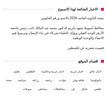
الاخبار الشائعة لهذا الاسبوع
نتيجه الثانويه العامه 2026 بالاسم ورقم الجلوس
محافظ أسيوط يشهد تكريم الدكتور محمد عبد المالك نائب رئيس جامعة
الأزهر للوجه القبلي ويؤكد: العلماء شركاء في بناء الإنسان وترسيخ قيم
الانتماء والوحدة الوطنية
قصيده شعريه عن فلسطين
اقسام الموقع
اخبار عالم
اخبار عربية
اخبار عربية وعالمية
الطقس
تعليم
تكنولوجيا
ثقافة وفن
حوادث
رياضة
زراعة
سياسة
صحة
طقس
عاجل
فن
محافظات
مشاهير
منوعات