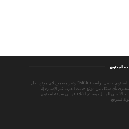
ه المحتوي
هذا المحتوى محمي بواسطة DMCA وغير مسموح لأي موقع بنقل
محتوى بأي شكل من موقع حديث العرب غير الإشارة إلى
بط الأصلي للمقال، وسيتم الإبلاغ عن أي سرقة لمحتوى
وك للموقع.