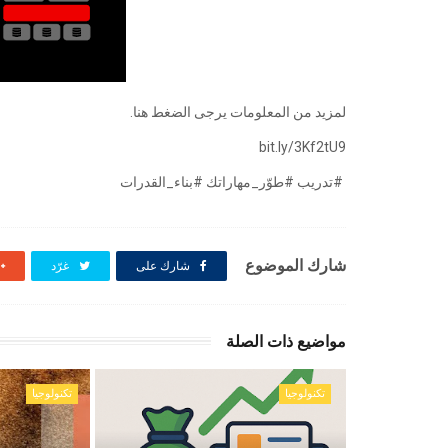
لمزيد من المعلومات يرجى الضغط هنا.
bit.ly/3Kf2tU9
#تدريب #طوّر_مهاراتك #بناء_القدرات
شارك الموضوع
شارك على
غرّد
مواضيع ذات الصلة
تكنولوجيا
تكنولوجيا