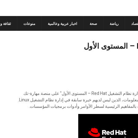
تصاد
رياضة
صحة
اخبار عربية وعالمية
منوعات
ثقافة و
يُعلن معهد تكنولوجيا المعلومات عن تقديم البرنامج التدريبي "إدارة نظام التشغيل Red Hat – المستوى الأول" على منصة مهارة-تك
التعليمية. يستهدف البرنامج المتخصصين في مجال تكنولوجيا المعلومات، الذين ليس لديهم خبرة سابقة في إدارة نظام التشغيل Linux.
ف بالمفاهيم الرئيسية لسطر الأوامر وأدوات برمجيات المؤسسات.