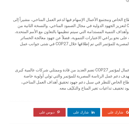
ع الخاص ومجتمع الأعمال الإسهام فيها لدعم العمل المناخي، مشيراً إلى
أجندة التكيُف مع تغير المناخ التي تم إطلاقها خلال مؤتمر COP27 لتعزيز الجهود الدولية في مجال الصمود المناخي، والنسخة الثانية من
وأهداف التنمية المستدامة التي سيتم تنظيمها بالتعاون مع الأمم المتحدة،
 على نحو يراعي الاعتبارات التنموية، فضلاً عن جهود معالجة الخسائر
والأضرار الناجمة عن تغير المناخ والمبادرات المتعددة للرئاسة المصرية للمؤتمر التي تم إطلاقها خلال COP27 في شتى جوانب عمل
وكشف السفير أبو زيد في ختام تصريحاته، أن مجموعة قادة الأعمال لمؤتمر COP27 تضم العديد من قادة وممثلي شركات عالمية كبرى
هدف دعم عمل الرئاسة المصرية للمؤتمر والتي تولي أولوية خاصة
قطاع الخاص للنظر في سبل دعم جهود تحقيق أهداف العمل المناخي،
د تخفيف تداعيات تغير المناخ والتكيُف معه.
شارك على
شارك على
دبوس على