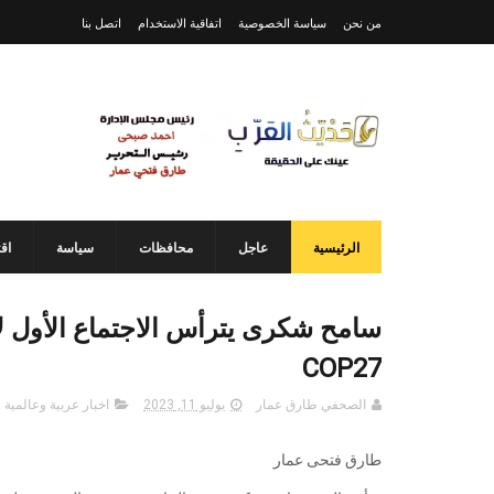
من نحن
سياسة الخصوصية
اتفاقية الاستخدام
اتصل بنا
الرئيسية
عاجل
محافظات
سياسة
اق
سامح شكرى يترأس الاجتماع الأول ل
COP27
الصحفي طارق عمار
يوليو 11, 2023
اخبار عربية وعالمية
طارق فتحى عمار