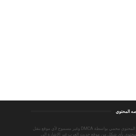
ه المحتوي
هذا المحتوى محمي بواسطة DMCA وغير مسموح لأي موقع بنقل
محتوى بأي شكل من موقع حديث العرب غير الإشارة إلى