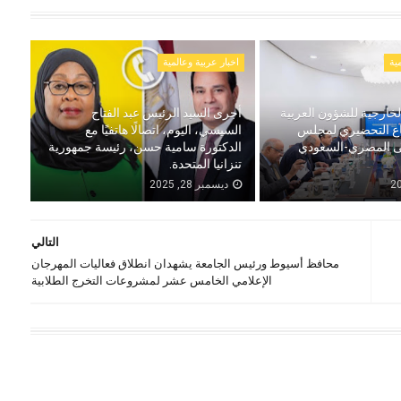
ية
اخبار عربية وعالمية
خارجية للشؤون العربية
أجرى السيد الرئيس عبد الفتاح
اع التحضيري لمجلس
السيسي، اليوم، اتصالًا هاتفيًا مع
لى المصري-السعودي
الدكتورة سامية حسن، رئيسة جمهورية
تنزانيا المتحدة.
ديسمبر 28, 2025
التالي
محافظ أسيوط ورئيس الجامعة يشهدان انطلاق فعاليات المهرجان
الإعلامي الخامس عشر لمشروعات التخرج الطلابية