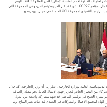
ترأس السيد سامح شكري وزير الخارجية ورئيس الدورة ٢٧ لمؤتمر أطراف اتفاقية الأمم المتحدة الإطارية لتغير المناخ COP27، اليوم
الإثنين ١٠ يوليو الجاري، الإجتماع الأول لإطلاق مجموعة قادة الأعمال لمؤتمر COP27 الذي عقد عبر الفيديوكونفرانس، وهي المجموعة التي
يرأسها السيد وزير الخارجية بالإشتراك مع السيد ناصف ساويرس، الرئيس التنفيذي لمجموعة OCI العاملة في مجال الهيدروجين
دبلوماسية العامة بوزارة الخارجية، أشار إلى أن وزير الخارجية أكد خلال
شركاء من القطاع الخاص لتعزيز جهود الانتقال العادل نحو مصادر الطاقة
أن مؤتمر COP27 الذي استضافته مصر بشرم الشيخ في نوفمبر الماضي قد شهد مشاركة واسعة من الدول
ر الهام لمجتمع الأعمال والشركات في التصدي لتداعيات تغير المناخ، وما
خ.