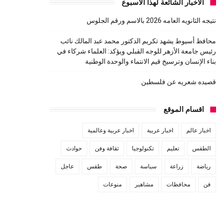
الاخبار الشائعة لهذا الاسبوع
نتيجه الثانويه العامه 2026 بالاسم ورقم الجلوس
محافظ أسيوط يشهد تكريم الدكتور محمد عبد المالك نائب
رئيس جامعة الأزهر للوجه القبلي ويؤكد: العلماء شركاء في
بناء الإنسان وترسيخ قيم الانتماء والوحدة الوطنية
قصيده شعريه عن فلسطين
اقسام الموقع
اخبار عالم
اخبار عربية
اخبار عربية وعالمية
الطقس
تعليم
تكنولوجيا
ثقافة وفن
حوادث
رياضة
زراعة
سياسة
صحة
طقس
عاجل
فن
محافظات
مشاهير
منوعات