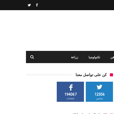
فن
تكنولوجيا
زراعة
كن على تواصل معنا
194067
12356
متابعين
إعجابات