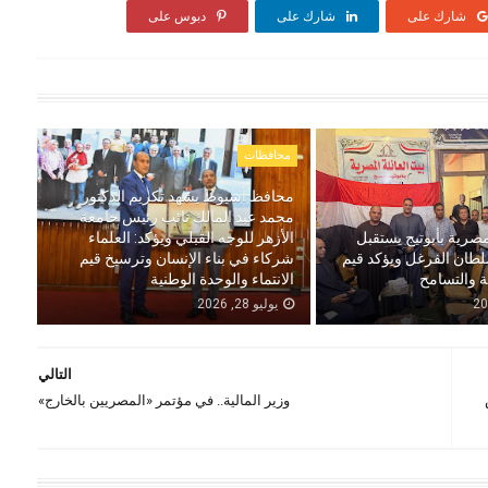
شارك على
شارك على
دبوس على
محافظات
محافظ أسيوط يشهد تكريم الدكتور
محمد عبد المالك نائب رئيس جامعة
مصرية بأبوتيج يستقبل
الأزهر للوجه القبلي ويؤكد: العلماء
لطان الفرغل ويؤكد قيم
شركاء في بناء الإنسان وترسيخ قيم
ة والتسامح
الانتماء والوحدة الوطنية
يوليو 28, 2026
التالي
رض
وزير المالية.. في مؤتمر «المصريين بالخارج»