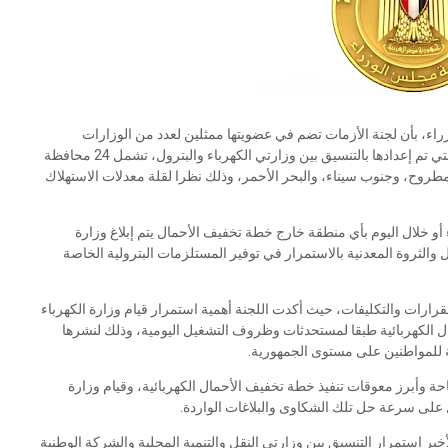
ء، بأن لجنة الأزمات تضم في عضويتها ممثلين لعدد من الوزارات
والجهات المعنية، لافتا إلى أن خطة تخفيف الأحمال الكهربائية التي تم إعدادها بالتنسيق بين وزارتي الكهرباء والبترول، تشمل 24 محافظة
وح، وجنوب سيناء، والبحر الأحمر، وذلك نظرا لقلة معدلات الاستهلاك
أو خلال اليوم بأي منطقة خارج خطة تخفيف الأحمال يتم إبلاغ وزارة
 والثروة المعدنية بالاستمرار في توفير المستلزمات البترولية الخاصة
قرارات والتكليفات، حيث أكدت اللجنة أهمية استمرار قيام وزارة الكهرباء
ل الكهربائية طبقا لمستحدثات وظروف التشغيل اليومية، وذلك لنشرها
 للمواطنين على مستوى الجمهورية.
احة وأبرز معوقات تنفيذ خطة تخفيف الأحمال الكهربائية، وقيام وزارة
مل على سرعة حل تلك الشكاوى والبلاغات الواردة.
ير استمرار التنسيق بين وزارتى النقل والتنمية المحلية والشركة الوطنية