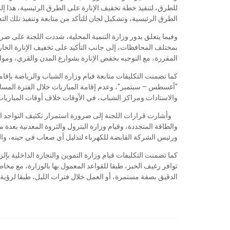
للطرق، لتنفيذ خطة تخفيف الإنارة على الطرق الرئيسية، هذا إ
الطرق الرئيسية، وتشكيل لجان للتأكد من متابعة وتنفيذ تلك التع
وفيما يتعلق بدور وزارة التنمية المحلية، شددت اللجنة على ضر
بمختلف المحافظات، إلى جانب التأكيد على تخفيف الإنارة الخار
المقررة، مع التوجيه بخفض الإنارة بشوارع المدن والقري، ومواف
كما تضمنت التكليفات متابعة قيام وزارة الشباب والرياضة بإقا
"أغسطس – سبتمبر"، وعدم إقامة المباريات خلال الفترة المسائ
والاستادات ومراكز الشباب، في الأوقات خلاف أوقات المبار
وأشارت قرارات اللجنة إلى ضرورة استمرار تكثيف التواجد الأم
والطاقة المتجددة، وقيام وزارة البترول والثروة المعدنية بعدة 
ورئيس الشركة القابضة للكهرباء لتذليل أي صعاب في حينه، وا
كما تضمنت التكليفات قيام وزارة التموين والتجارة الداخلية بإل
توافر رغيف الخبز، طبقا للقواعد المعمول بها بالوزارة، مع مخا
الدقيق بصفة مستمرة، أو العمل خلال فترات الليل، طبقا لرؤية 