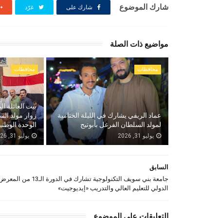
شارك الموضوع
شارك على
غرّد
مواضيع ذات الصلة
محافظات
محافظات
بيت العائلة ال
عماد الريفي يشارك في الليلة الختامية
زوار مولد الس
لمولد السلطان الفرغل بأبوتيج
الوحدة الوطني
يوليو 31, 2026
يوليو 31, 2026
السابق
جامعة بني سويف التكنولوجية تشارك في الدورة الـ13 من المع
الدولي للتعليم العالي والتدريب «إيديوجيت»
التعليقات على الموضوع