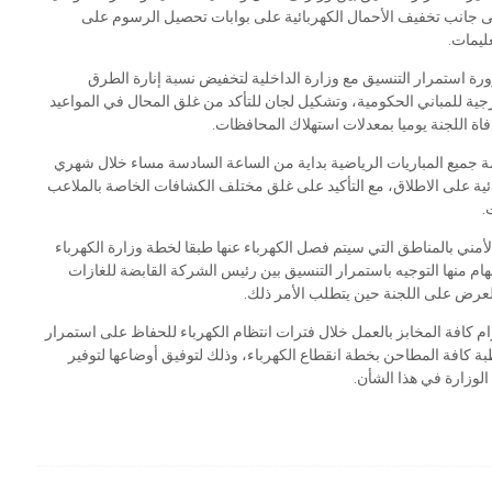
لى جانب تخفيف الأحمال الكهربائية على بوابات تحصيل الرسوم على
ليمات.
ورة استمرار التنسيق مع وزارة الداخلية لتخفيض نسبة إنارة الطرق
جية للمباني الحكومية، وتشكيل لجان للتأكد من غلق المحال في المواعيد
اة اللجنة يوميا بمعدلات استهلاك المحافظات.
مة جميع المباريات الرياضية بداية من الساعة السادسة مساء خلال شهري
ية على الاطلاق، مع التأكيد على غلق مختلف الكشافات الخاصة بالملاعب
يات.
ني بالمناطق التي سيتم فصل الكهرباء عنها طبقا لخطة وزارة الكهرباء
مهام منها التوجيه باستمرار التنسيق بين رئيس الشركة القابضة للغازات
لعرض على اللجنة حين يتطلب الأمر ذلك.
زام كافة المخابز بالعمل خلال فترات انتظام الكهرباء للحفاظ على استمرار
طبة كافة المطاحن بخطة انقطاع الكهرباء، وذلك لتوفيق أوضاعها لتوفير
الوزارة في هذا الشأن.