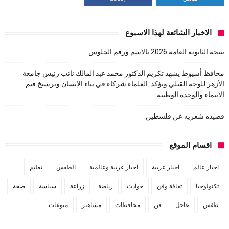
الاخبار الشائعة لهذا الاسبوع
نتيجه الثانويه العامه 2026 بالاسم ورقم الجلوس
محافظ أسيوط يشهد تكريم الدكتور محمد عبد المالك نائب رئيس جامعة
الأزهر للوجه القبلي ويؤكد: العلماء شركاء في بناء الإنسان وترسيخ قيم
الانتماء والوحدة الوطنية
قصيده شعريه عن فلسطين
اقسام الموقع
اخبار عالم
اخبار عربية
اخبار عربية وعالمية
الطقس
تعليم
تكنولوجيا
ثقافة وفن
حوادث
رياضة
زراعة
سياسة
صحة
طقس
عاجل
فن
محافظات
مشاهير
منوعات