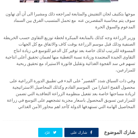
موجها بتكثيف لجان التفتيش والمتابعة لمراجعه ذلك ومشيرا الى أن أى تهاون
سوف يتم محاسبة المقصرين عنه مع تحمل المتسبب الفرق بين السماد
المدعوم والسوق الحرة
وزير الزراعة وجه كذلك بالمتابعة المبكرة لخطة توزيع التقاوى حسب الخريطة
الصنفية وذلك قبل موسم الزراعة بوقت كاف والاتفاق مع كل الجهات
المسوقة للترتيب لذلك خاصة بعد توفير كل الدعم للتوسع في زيادة انتاج
التقاوى الجيدة المعتمدة وزيادة نسبة التغطية منها لضمان تحقيق أعلى انتاجية
تسهم في سد الفجوة الغذائية وتقليل فاتورة الاستيراد مع تحقيق ربحية
للمزارعين،
وفي ذات السياق شدد "القصير" على البدء في تطبيق الدورة الزراعية على
محصول القمح اعتبارا من الموسم القادم وكذلك المحاصيل الاستراتيجية
لزيادة مساحتها خاصة بعد تفعيل منظومة الزراعة التعاقدية التي تضمن
للمزارعين تسويق المحصول باسعار مجزية تشجعهم على التوسع في زراعة
المحاصيل الهامة التي تستهدفها الدولة كأحد اهم محاور الأمن الغذائي
شارك الموضوع
شارك على
غرّد