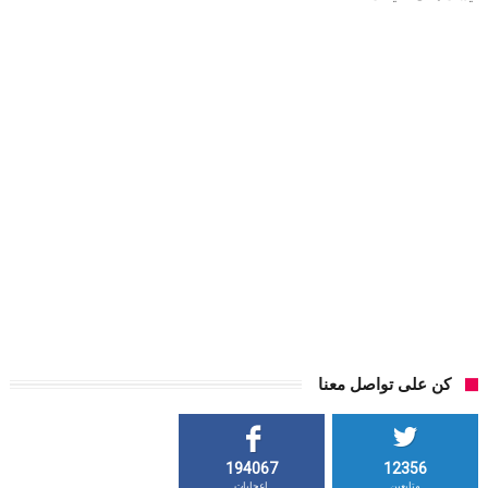
كن على تواصل معنا
194067
12356
متابعين
إعجابات