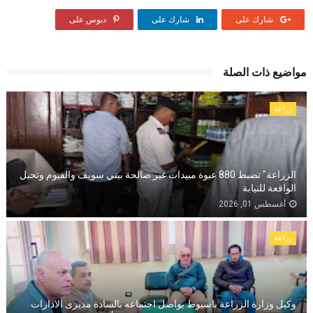
شارك على
شارك على
دبوس على
مواضيع ذات الصلة
زراعة
الزراعة" تضبط 880 عبوة مبيدات غير صالحة ببني سويف والفيوم وتحيل
الواقعة للنيابة
أغسطس 01, 2026
زراعة
وكيل وزارة الزراعة باسيوط يواصل اجتماعه بالسادة مديرى الادارات