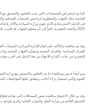
كما تم استعراض المستجدات التي تمت بالتعاون والتنسيق مع ا
الخاصة بتلك الجهات والمطلوبة لتراخيص المنشآت الفندقية والس
2022 ولائحته التنفيذية، لافتاً إلى أن معظم الجهات قد قامت بالفعل بإرسال ما يخصها في هذا الشأن.
وقد تم مناقشة والتأكيد على قيام الإدارة المركزية للمنشآت الف
للغرف السياحية والغرف المعنية وممثلي الجهات المعنية وذات ا
المقترح من جانب الإدارة للانتهاء من هذا الدليل في أقرب وقت.
وتم أيضاً عرض ومناقشة ما تم بالتعاون والتنسيق مع وزارة التن
الفيوم والتي تستقبل نزلاء أجانب وينطبق عليها المواصفات الس
وقد تم خلال الاجتماع مناقشة بعض المشكلات التي تواجه قطاع 
التنسيق القائم بين وزارة النقل والموارد المائية والري لتوحي