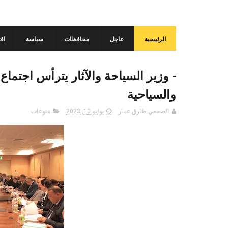
الرئيسية
عاجل
محافظات
سياسة
اق
- وزير السياحة والآثار يترأس اجتماع
والسياحية
الصحفي طارق عمار
يوليو 10, 2023
منوعات