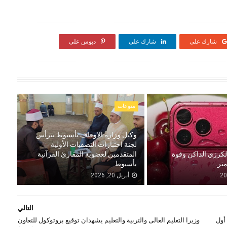
شارك على
شارك على
دبوس على
منوعات
وكيل وزارة الاوقاف بأسيوط يترأس
لجنة اختبارات التصفيات الأولية
الكرزي الداكن وقوة
المتقدمين لعضوية المقارئ القرآنية
بأسيوط
أبريل 20, 2026
التالي
أول
وزيرا التعليم العالى والتربية والتعليم يشهدان توقيع بروتوكول للتعاون