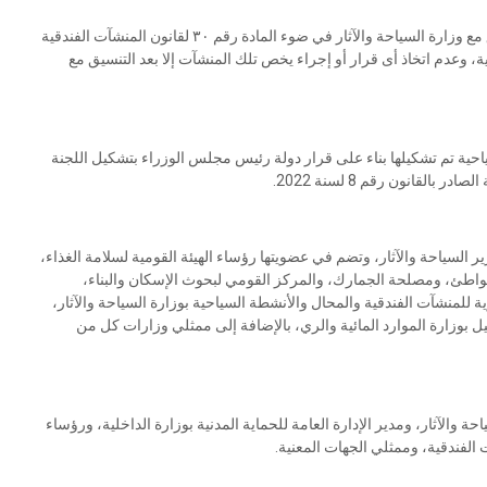
كما تم مناقشة أهمية قيام الجهات المعنية وذات الصلة بالتنسيق مع وزارة السياحة والآثار في ضوء المادة رقم ٣٠ لقانون المنشآت الفندقية
، وعدم اتخاذ أى قرار أو إجراء يخص تلك المنشآت إلا بعد التنسيق مع
ياحية تم تشكيلها بناء على قرار دولة رئيس مجلس الوزراء بتشكيل اللجنة
قانون رقم 8 لسنة 2022.
ر السياحة والآثار، وتضم في عضويتها رؤساء الهيئة القومية لسلامة الغذاء،
الشواطئ، ومصلحة الجمارك، والمركز القومي لبحوث الإسكان والبناء،
كزية للمنشآت الفندقية والمحال والأنشطة السياحية بوزارة السياحة والآثار،
 بوزارة الموارد المائية والري، بالإضافة إلى ممثلي وزارات كل من
والآثار، ومدير الإدارة العامة للحماية المدنية بوزارة الداخلية، ورؤساء
الفندقية، وممثلي الجهات المعنية.