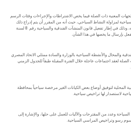
لجهات المعنية ذات الصلة فيما يخص الاشتراطات والإجراءات وفئات الرسم
ياحية لمزاولة النشاط السياحي، حيث أنه من المقرر أن يتم إدراج ذلك
في الدليل الاسترشادي الذي تقوم وزارة السياحة والآثار بإعداده، وذلك في إطار تفعيل قانون المنشآت الفندقية والسياحية رقم 8 لسنة
ندقية والمحال والأنشطة السياحية بالوزارة والسادة ممثلي الاتحاد المصري
لصلة لعقد اجتماعات عاجلة خلال الفترة المقبلة طبقاً للجدول الزمني
مية المحلية لتوفيق أوضاع بعض الكيانات الغير مرخصة سياحياً بمحافظة
ياحية لاستصدار لها تراخيص سياحية.
السياحة وعدد من المقترحات والآليات للعمل على حلها، والإشارة إلى
د رسوم رسو وتراخيص المراسي السياحية.