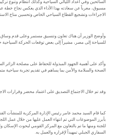
السائحين وفي أعداد الليالي السياحية وكذلك انتظام وتنوع ترك
مسبوق، معرباً عن سعادته بهذا الأداء الذي يعكس نجاح خطة عم
الاجراءات وتشجيع القطاع السياحي الخاص وتحسين مناخ الاستثم
وأوضح الوزير أن هناك تعاون وتنسيق مستمر وعلى قدم وساق مع
للسياحة إلى مصر، مشيراً إلى بعض توقعات الحركة السياحية خلال 
وأكد على أهمية الجهود المبذولة للحفاظ على مصلحة الزائر الس
الصحة والسلامة والأمن بما يساهم في تقديم تجربة سياحية متمي
وقد تم خلال الاجتماع التصديق على اعتماد محضر وقرارات الاج
كما قام السيد محمد عامر رئيس الإدارة المركزية للمنشآت الفند
بأبرز الموضوعات التي تم انتهاء العمل عليها من خلال عمل اللجنة
للجنة ومنها ما تم بالتعاون مع المركز القومي لبحوث الإسكان وا
السفاري الجبلي تمهيداً لإقراره والعمل به.