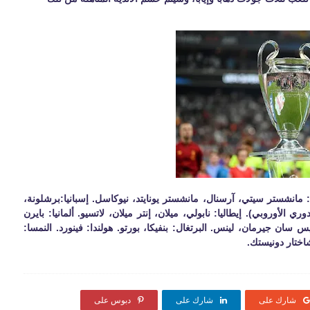
كة في دوري أبطال أوروبا 2023-2024 إنجلترا: مانشستر سيتي، آرسنال، مانشستر يونايتد، نيوكاسل. إسبانيا:برشلونة،
 الأوروبي). إيطاليا: نابولي، ميلان، إنتر ميلان، لاتسيو. ألمانيا: بايرن
يس سان جيرمان، لينس. البرتغال: بنفيكا، بورتو. هولندا: فينورد. النمسا:
شاختار دونيستك.
شارك على
شارك على
دبوس على