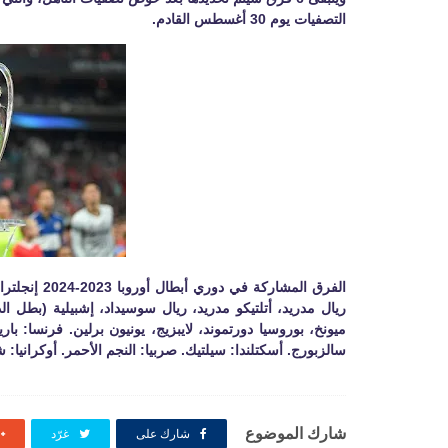
التصفيات يوم 30 أغسطس القادم.
الفرق المشار
ريال مدريد، أتلتيكو مدريد، ريال سوسيداد، إشبيلية (بطل الدوري
ميونخ، بوروسيا دورتموند، لايبزيج، يونيون برلين. فرنسا: بار
سالزبورج. أسكتلندا: سيلتيك. صربيا: النجم الأحمر. أوكرانيا: 
شارك الموضوع
شارك على
غرّد