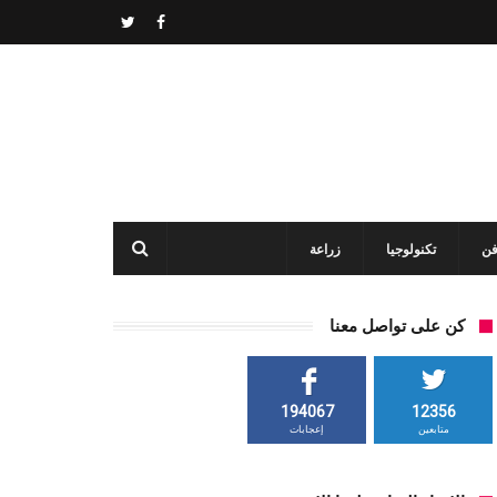
فن
تكنولوجيا
زراعة
كن على تواصل معنا
194067
12356
متابعين
إعجابات