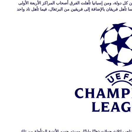
 من إنجلترا وإيطاليا وألمانيا، تأهلت 4 فرق عن كل دولة، ومن إسبانيا تأهلت الفرق أصحاب المراكز الأربعة الأولى
سا تأهل فريقان بالإضافة إلى فريقين من البرتغال، فيما تأهل ناد واحد
ي تلعب لثلاث جولات ذهابًا وإيابًا، وسيتم حسم الأندية المتأهلة من تلك