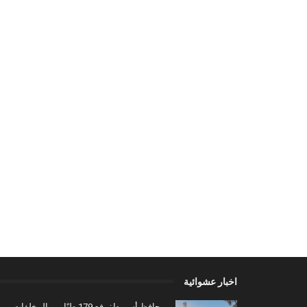
اخبار عشوائية
محافظ أسيوط: رفع 179 طنًا من المخلفات