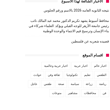
الاخبار الشائعة لهذا الاسبوع
نتيجه الثانويه العامه 2026 بالاسم ورقم الجلوس
محافظ أسيوط يشهد تكريم الدكتور محمد عبد المالك نائب
رئيس جامعة الأزهر للوجه القبلي ويؤكد: العلماء شركاء في
بناء الإنسان وترسيخ قيم الانتماء والوحدة الوطنية
قصيده شعريه عن فلسطين
اقسام الموقع
اخبار عالم
اخبار عربية
اخبار عربية وعالمية
الطقس
تعليم
تكنولوجيا
ثقافة وفن
حوادث
رياضة
زراعة
سياسة
صحة
طقس
عاجل
فن
محافظات
مشاهير
منوعات