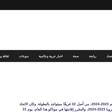
تصاد
رياضة
صحة
اخبار عربية وعالمية
منوعات
ثقافة و
حسم 26 فريقًا التأهل إلى منافسات دوري أبطال أوروبا لموسم 2023-2024، من أصل 32 فريقًا سيتواجد بالبطولة. وكان الاتحاد
الأوروبي لكرة القدم “يويفا” أعلن موعد قرعة دوري أبطال أوروبا 2023-2024، والمقرر إقامتها في موناكو هذا العام، يوم 31