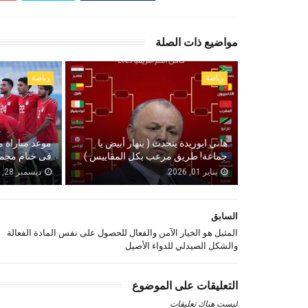
مواضيع ذات الصلة
رياضة
رياضة
هاني ابوريدة يتحدث ( ينهار أبيض يا
موعد مباراة م
جماعة! طريق مرعب بكل المقاييس )
فى ختام مجمو
يناير 01, 2026
ديسمبر 28, 2025
السابق
المثيل هو الخيار الآمن والفعال للحصول على نفس المادة الفعالة
والشكل الصيدلي للدواء الأصيل
التعليقات على الموضوع
ليست هناك تعليقات