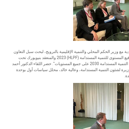
ية مع وزير الحكم المحلي والتنمية الإقليمية بالنرويج، لبحث سبل التعاون
المشترك، وذلك على هامش مشاركتها في المنتدى السياسي رفيع المستوى للتنمية المستدامة (HLPF) 2023 والمنعقد بنيويورك تحت
شعار "تسريع التعافي من فيروس كورونا والتنفيذ الكامل لخطة التنمية المستدامة 2030 على جميع المستويات". حضر اللقاء الدكتور أحمد
يرة لشئون التنمية المستدامة، وعالية خالد، محلل سياسات أول بوحدة
ة.