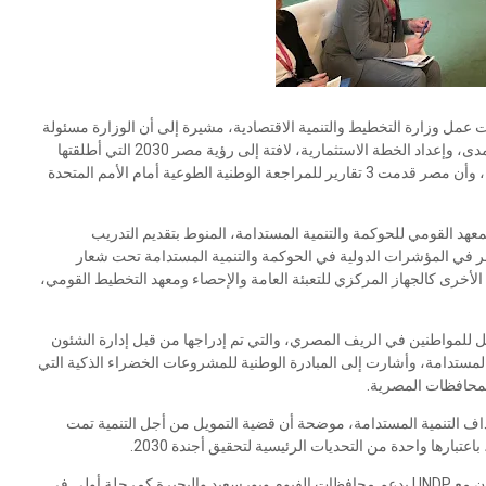
 عمل وزارة التخطيط والتنمية الاقتصادية، مشيرة إلى أن الوزارة مسئولة
عن وضع خطط التنمية المستدامة طويلة ومتوسطة وقصيرة المدى، وإعداد الخطة الاستثمارية، لافتة إلى رؤية مصر 2030 التي أطلقتها
الدولة المصرية لتتماشى مع الأهداف الأممية للتنمية المستدامة، وأن مصر قدمت 3 تقارير للمراجعة الوطنية الطوعية أمام الأمم المتحدة
لمعهد القومي للحوكمة والتنمية المستدامة، المنوط بتقديم التدريب
صر في المؤشرات الدولية في الحوكمة والتنمية المستدامة تحت شعار
ة الأخرى كالجهاز المركزي للتعبئة العامة والإحصاء ومعهد التخطيط القومي،
ل للمواطنين في الريف المصري، والتي تم إدراجها من قبل إدارة الشئون
المستدامة، وأشارت إلى المبادرة الوطنية للمشروعات الخضراء الذكية التي
لمحافظات المصرية.
ف التنمية المستدامة، موضحة أن قضية التمويل من أجل التنمية تمت
وأوضحت الدكتورة هالة السعيد أن وزارة التخطيط قامت بالتعاون مع UNDP بدعم محافظات الفيوم وبورسعيد والبحيرة كمرحلة أولى في