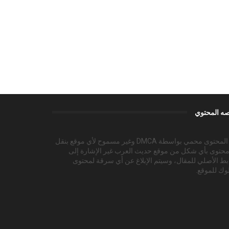
ه المحتوي
هذا المحتوى محمي بواسطة DMCA وغير مسموح لأي موقع بنقل
محتوى بأي شكل من موقع حديث العرب غير الإشارة إلى
بط الأصلي للمقال، وسيتم الإبلاغ عن أي سرقة لمحتوى
وك للموقع.