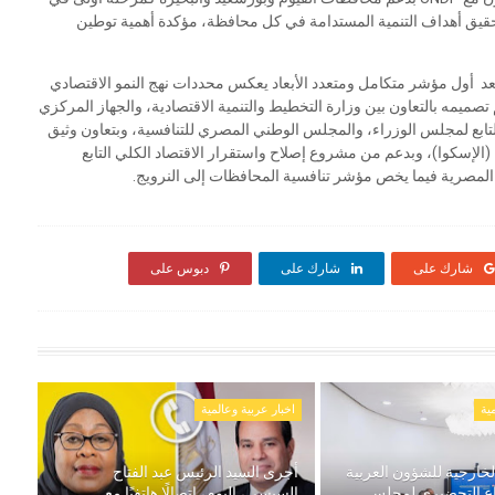
قيق أهداف التنمية المستدامة في كل محافظة، مؤكدة أهمية توطين
د أول مؤشر متكامل ومتعدد الأبعاد يعكس محددات نهج النمو الاقتصادي
يمه بالتعاون بين وزارة التخطيط والتنمية الاقتصادية، والجهاز المركزي
التابع لمجلس الوزراء، والمجلس الوطني المصري للتنافسية، وبتعاون وثيق
ا (الإسكوا)، وبدعم من مشروع إصلاح واستقرار الاقتصاد الكلي التابع
رة المصرية فيما يخص مؤشر تنافسية المحافظات إلى النرويج.
شارك على
شارك على
دبوس على
ية
اخبار عربية وعالمية
خارجية للشؤون العربية
أجرى السيد الرئيس عبد الفتاح
اع التحضيري لمجلس
السيسي، اليوم، اتصالًا هاتفيًا مع