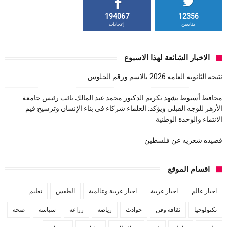
194067
12356
متابعين
إعجابات
الاخبار الشائعة لهذا الاسبوع
نتيجه الثانويه العامه 2026 بالاسم ورقم الجلوس
محافظ أسيوط يشهد تكريم الدكتور محمد عبد المالك نائب رئيس جامعة
الأزهر للوجه القبلي ويؤكد: العلماء شركاء في بناء الإنسان وترسيخ قيم
الانتماء والوحدة الوطنية
قصيده شعريه عن فلسطين
اقسام الموقع
اخبار عالم
اخبار عربية
اخبار عربية وعالمية
الطقس
تعليم
تكنولوجيا
ثقافة وفن
حوادث
رياضة
زراعة
سياسة
صحة