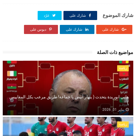
شارك الموضوع
شارك على
غرّد
شارك على
شارك على
دبوس على
مواضيع ذات الصلة
رياضة
هاني ابوريدة يتحدث ( ينهار أبيض يا جماعة! طريق مرعب بكل المقاييس
)
يناير 01, 2026
رياضة