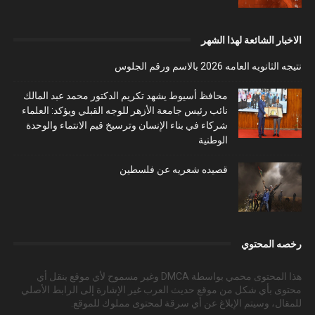
الاخبار الشائعة لهذا الشهر
نتيجه الثانويه العامه 2026 بالاسم ورقم الجلوس
محافظ أسيوط يشهد تكريم الدكتور محمد عبد المالك
نائب رئيس جامعة الأزهر للوجه القبلي ويؤكد: العلماء
شركاء في بناء الإنسان وترسيخ قيم الانتماء والوحدة
الوطنية
قصيده شعريه عن فلسطين
رخصه المحتوي
هذا المحتوى محمي بواسطة DMCA وغير مسموح لأي موقع بنقل أي
محتوى بأي شكل من موقع حديث العرب غير الإشارة إلى الرابط الأصلي
للمقال، وسيتم الإبلاغ عن أي سرقة لمحتوى مملوك للموقع.