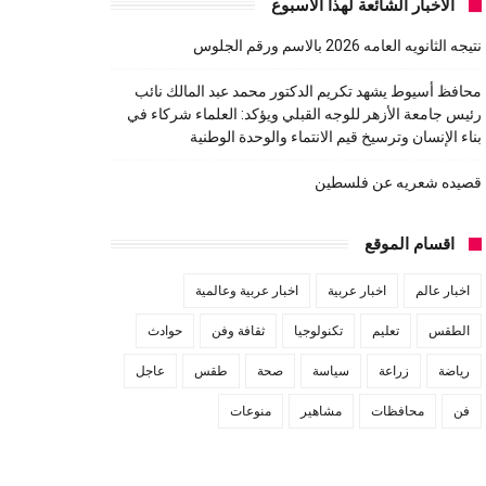
الاخبار الشائعة لهذا الاسبوع
نتيجه الثانويه العامه 2026 بالاسم ورقم الجلوس
محافظ أسيوط يشهد تكريم الدكتور محمد عبد المالك نائب
رئيس جامعة الأزهر للوجه القبلي ويؤكد: العلماء شركاء في
بناء الإنسان وترسيخ قيم الانتماء والوحدة الوطنية
قصيده شعريه عن فلسطين
اقسام الموقع
اخبار عالم
اخبار عربية
اخبار عربية وعالمية
الطقس
تعليم
تكنولوجيا
ثقافة وفن
حوادث
رياضة
زراعة
سياسة
صحة
طقس
عاجل
فن
محافظات
مشاهير
منوعات