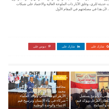
 حديثة للري، وغلق الآبار ذات الملوحة العالية والاعتماد على شبكات
، لأن هذا في مصلحتهم في المقام الأول.
شارك على
شارك على
دبوس على
محافظات
محافظ أسيوط يشهد تكريم الدكتور
محمد عبد المالك نائب رئيس جامعة
مصرية بأبوتيج يستقبل
الأزهر للوجه القبلي ويؤكد: العلماء
لطان الفرغل ويؤكد قيم
شركاء في بناء الإنسان وترسيخ قيم
ة والتسامح
الانتماء والوحدة الوطنية