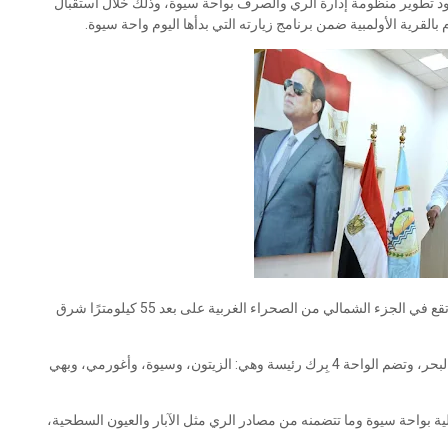
ود تطوير منظومة إدارة الري والصرف بواحة سيوة، وذلك خلال استقبال
قرية الأولمبية ضمن برنامج زيارته التي بدأها اليوم واحة سيوة.
وفي غضون ذلك، أشار الدكتور هاني سويلم إلى أن واحة سيوة تقع في الجزء الشمالي من الصحراء الغربية على بعد 55 كيلومترًا شرق
وأضاف: يصل منسوب الواحة إلى 18 مترًا تحت مستوى سطح البحر، وتضم الواحة 4 بِرك رئيسة وهي: الزيتون، وسيوة، وأغورمي، وبهي
ة بواحة سيوة وما تتضمنه من مصادر الري مثل الآبار والعيون السطحية،