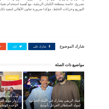
تصريح، خاصة بمنطقة الكثبان الرملية، مع أهمية استخدام تقنيات
التوزيع وخزانات الخلط، مؤكدا ضرورة تعاون الأهالي لتنفيذ ذلك
شارك الموضوع
شارك على
غرّد
مواضيع ذات الصلة
محافظات
محافظات
بيت العائلة ال
عماد الريفي يشارك في الليلة الختامية
زوار مولد الس
لمولد السلطان الفرغل بأبوتيج
الوحدة الوطني