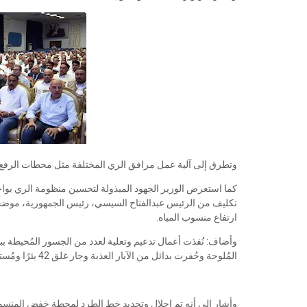
وتطرق إلى آلية عمل مرافق الري المختلفة مثل محطات الرفع،
كما استعرض الوزير الجهود المبذولة لتحسين منظومة الري بواحة س
تكليف من الرئيس عبدالفتاح السيسي، رئيس الجمهورية، موضحًا
ارتفاع منسوب المياه.
المُلوحة وحُفرت بدائل من الآبار العذبة وجار غلق 42 بئرًا ومُستهدف غلق 212 بئرا خلال المرحلة الأولى.
وأشار إلى أنه تم إحلال وتجديد خط الطرد لمحطة خفض المنسو