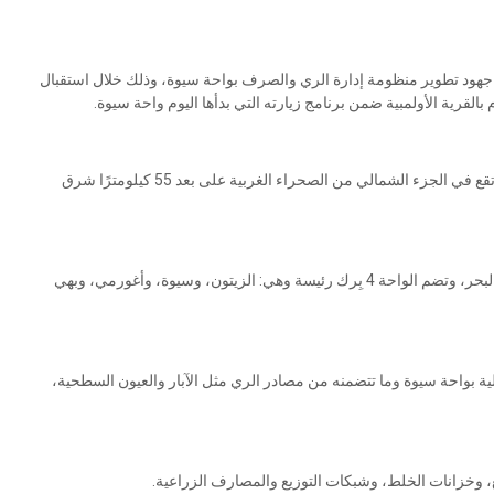
جهود تطوير منظومة إدارة الري والصرف بواحة سيوة، وذلك خلال استقبال
قرية الأولمبية ضمن برنامج زيارته التي بدأها اليوم واحة سيوة.
وفي غضون ذلك، أشار الدكتور هاني سويلم إلى أن واحة سيوة تقع في الجزء الشمالي من الصحراء الغربية على بعد 55 كيلومترًا شرق
وأضاف: يصل منسوب الواحة إلى 18 مترًا تحت مستوى سطح البحر، وتضم الواحة 4 بِرك رئيسة وهي: الزيتون، وسيوة، وأغورمي، وبهي
ة بواحة سيوة وما تتضمنه من مصادر الري مثل الآبار والعيون السطحية،
 وخزانات الخلط، وشبكات التوزيع والمصارف الزراعية.