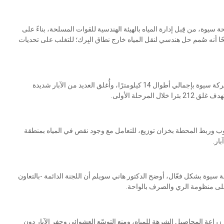
يوة، من قِبل إدارة المياه بالهيئة الهندسية للقوات المسلحة، بناءً على
 أنه صُمم حل هندسي لنقل المياه خارج نطاق البِرك؛ للتغلب على تحديات
وأضاف: نُفذت أعمال تدعيم وتعلية لعدد من الجسور المُحيطة ببركة سيوة بإجمالي أطوال 14 كيلومترًا، وأُغلق العديد من الآبار شديدة
ب وربط المحطة بخزان توزيع، للتعامل مع وجود نقص في المياه بمنطقة
وة بشكل فعّال، أوضح الدكتور هاني سويلم أن اللجنة الدائمة -بالتعاون
على منظومة الري والصرف بالواحة.
زراعة المحاصيل الشرهة للمياه، ومنع التوسّع العشوائي وحفر الآبار دون