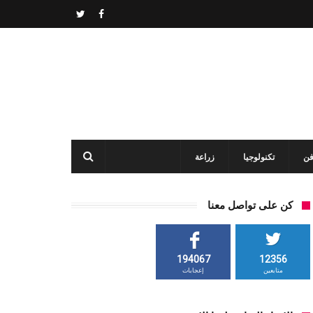
فن
تكنولوجيا
زراعة
كن على تواصل معنا
194067
12356
متابعين
إعجابات