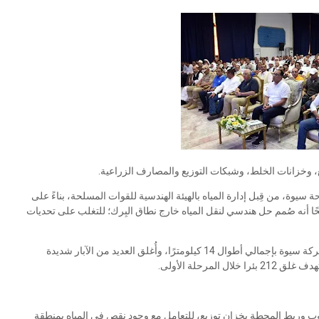
 وخزانات الخلط، وشبكات التوزيع والمصارف الزراعية.
يوة، من قِبل إدارة المياه بالهيئة الهندسية للقوات المسلحة، بناءً على
 أنه صُمم حل هندسي لنقل المياه خارج نطاق البِرك؛ للتغلب على تحديات
وأضاف: نُفذت أعمال تدعيم وتعلية لعدد من الجسور المُحيطة ببركة سيوة بإجمالي أطوال 14 كيلومترًا، وأُغلق العديد من الآبار شديدة
ب وربط المحطة بخزان توزيع، للتعامل مع وجود نقص في المياه بمنطقة