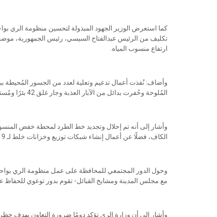
كما استعرض الوزير الجهود المبذولة لتحسين منظومة الري بواحة س
تكليف من الرئيس عبدالفتاح السيسي، رئيس الجمهورية، موضحًا
ارتفاع منسوب المياه.
المُلوحة وحُفرت بدائل من الآبار العذبة وجار غلق 42 بئرًا ومُستهدف غلق 212 بئرا خلال المرحلة الأولى.
وأشار إلى أنه تم إحلال وتجديد خط الطرد لمحطة خفض المنسو
الكاف، فضلًا عن أعمال إنشاء شبكات توزيع وخزانات خلط لـ 9 آبار.
وحول الدور المجتمعي للمحافظة على عمل منظومة الري بواحة سي
مع مجلس المدينة ومشايخ القبائل- تقوم بدور توعوي للحفاظ 
وأشار إلى أن وزارة الري تؤكد دومًا ضرورة التعاون بهدف حظر 