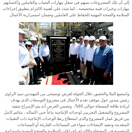
إلى أن تلك المشروعات تسهم فى صقل مهارات الشباب والعاملين واكتسابهم
مهارات وخبرات فنية متخصصة ، كما شدد على أهمية الالتزام بتطبيق إجراءات
السلامة والصحة المهنية للحفاظ على العاملين وضمان استمرارية الأعمال.
واستمع الملا والحضور خلال الجولة لعرض توضيحى من المهندس سيد الراوى
رئيس ميدور حول موقف تقدم الأعمال فى مشروع التوسعات الذى يهدف
لزيادة طاقة المصفاة حوالى 60%، وتضمن العرض أنه يتم الإسراع بتنفيذ
المشروع والتشغيل التجريبى لوحداته الإنتاجية تباعاً حتى اكتماله ، بتناغم كامل
بين فريق عمل المشروع والذى استطاع ربط الوحدات الإنتاجية ذات التقنيات
المتقدمة وتنفيذ الإنشاءات سواء فى المساحات الفارغة أو المساحات
المتضمنة فى المصفاة والالتزام بإجراءات السلامة والصحة المهنية واستدامة