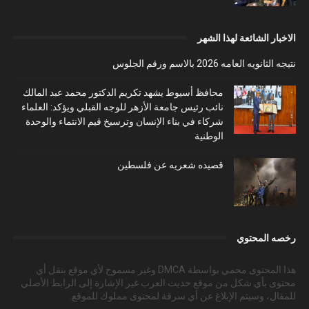
الاخبار الشائعة لهذا الشهر
نتيجه الثانويه العامه 2026 بالاسم ورقم الجلوس
محافظ أسيوط يشهد تكريم الدكتور محمد عبد المالك
نائب رئيس جامعة الأزهر للوجه القبلي ويؤكد: العلماء
شركاء في بناء الإنسان وترسيخ قيم الانتماء والوحدة
الوطنية
قصيده شعريه عن فلسطين
رخصه المحتوي
هذا المحتوى محمي بواسطة DMCA وغير مسموح لأي موقع بنقل أي
محتوى بأي شكل من موقع حديث العرب غير الإشارة إلى الرابط الأصلي
للمقال، وسيتم الإبلاغ عن أي سرقة لمحتوى مملوك للموقع.