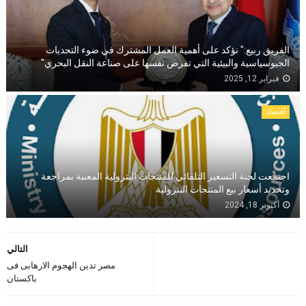
الفريق ربيع:" نؤكد على أهمية العمل المشترك في ضوء التحديات
الجيوسياسية والبيئية التي تفرض نفسها على صناعة النقل البحري"
فبراير 12, 2025
أقتصاد
اجتمعت لجنة التسعير التلقائي للمنتجات البترولية المعنية بمراجعة
وتحديد أسعار بيع المنتجات البترولية
أكتوبر 18, 2024
التالي
مصر تدين الهجوم الارهابى فى
باكستان