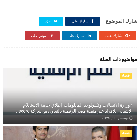
شارك الموضوع
شارك على
غرّد
شارك على
شارك على
دبوس على
مواضيع ذات الصلة
أقتصاد
• وزارة الاتصالات وتكنولوجيا المعلومات: إطلاق خدمة الاستعلام
الائتماني للأفراد عبر منصة مصر الرقمية بالتعاون مع شركة iscore .
نوفمبر 18, 2025
أقتصاد