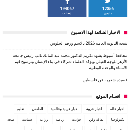
194067
12356
متابعين
إعجابات
الاخبار الشائعة لهذا الاسبوع
نتيجه الثانويه العامه 2026 بالاسم ورقم الجلوس
محافظ أسيوط يشهد تكريم الدكتور محمد عبد المالك نائب رئيس جامعة
الأزهر للوجه القبلي ويؤكد: العلماء شركاء في بناء الإنسان وترسيخ قيم
الانتماء والوحدة الوطنية
قصيده شعريه عن فلسطين
اقسام الموقع
اخبار عالم
اخبار عربية
اخبار عربية وعالمية
الطقس
تعليم
تكنولوجيا
ثقافة وفن
حوادث
رياضة
زراعة
سياسة
صحة