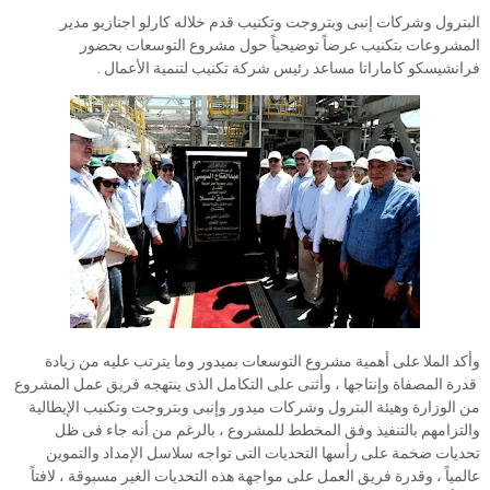
البترول وشركات إنبى وبتروجت وتكنيب قدم خلاله كارلو اجنازيو مدير
المشروعات بتكنيب عرضاً توضيحياً حول مشروع التوسعات بحضور
فرانشيسكو كاماراتا مساعد رئيس شركة تكنيب لتنمية الأعمال .
وأكد الملا على أهمية مشروع التوسعات بميدور وما يترتب عليه من زيادة
قدرة المصفاة وإنتاجها ، وأثنى على التكامل الذى ينتهجه فريق عمل المشروع
من الوزارة وهيئة البترول وشركات ميدور وإنبى وبتروجت وتكنيب الإيطالية
والتزامهم بالتنفيذ وفق المخطط للمشروع ، بالرغم من أنه جاء فى ظل
تحديات ضخمة على رأسها التحديات التى تواجه سلاسل الإمداد والتموين
عالمياً ، وقدرة فريق العمل على مواجهة هذه التحديات الغير مسبوقة ، لافتاً