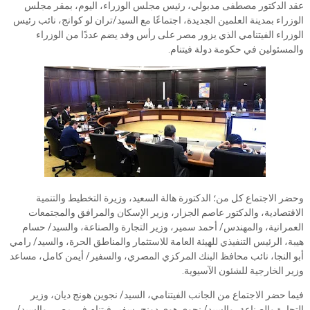
عقد الدكتور مصطفى مدبولي، رئيس مجلس الوزراء، اليوم، بمقر مجلس
الوزراء بمدينة العلمين الجديدة، اجتماعًا مع السيد/تران لو كوانج، نائب رئيس
الوزراء الفيتنامي الذي يزور مصر على رأس وفد يضم عددًا من الوزراء
والمسئولين في حكومة دولة فيتنام.
وحضر الاجتماع كل من؛ الدكتورة هالة السعيد، وزيرة التخطيط والتنمية
الاقتصادية، والدكتور عاصم الجزار، وزير الإسكان والمرافق والمجتمعات
العمرانية، والمهندس/ أحمد سمير، وزير التجارة والصناعة، والسيد/ حسام
هيبة، الرئيس التنفيذي للهيئة العامة للاستثمار والمناطق الحرة، والسيد/ رامي
أبو النجا، نائب محافظ البنك المركزي المصري، والسفير/ أيمن كامل، مساعد
وزير الخارجية للشئون الآسيوية.
فيما حضر الاجتماع من الجانب الفيتنامي، السيد/ نجوين هونج ديان، وزير
التجارة والصناعة، والسيد/ نجوي هوي دونج، سفير فيتنام في مصر، والسيد/