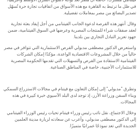
في ظل ما ترتبط به القاهرة مع هذه الأسواق من اتفاقيات تجارة حرة تُسهّل
تصدير البضائع من مصر بمعاملات تفضيلية.
وقال: أنتهز هذه الفرصة لدعوة الجانب الفيتنامي من أجل إيفاد بعثة تجارية
لعقد صفقات شراء للمنتجات المصرية وعرضها في السوق الفيتنامية، ضمن
جهود تعزيز التبادل التجاري بين بلدينا.
واستعرض الدكتور مصطفى مدبولي الفرص الاستثمارية التي تتوافر في مصر
حالياً من خلال المشروعات الاقتصادية الواعدة، مؤكدًا إمكان الشركات
الفيتنامية الاستفادة من الفرص والتسهيلات التي تقدمها الحكومة المصرية
للاستثمارات الأجنبية، خاصة في المناطق الصناعية.
وتطرق "مدبولي" إلى إمكان التعاون مع فيتنام في مجالات الاستزراع السمكي
وبناء السفن وزراعة الأرز، إذ توجد لدى البلد الآسيوي خبرة كبيرة في هذه
المجالات.
وخلال الاجتماع، نقل نائب رئيس وزراء فيتنام تحيات رئيس الوزراء الفيتنامي
إلى الدكتور مصطفى مدبولي، وأعرب عن سعادته لزيارة مدينة العلمين
الجديدة التي تعد نموذجًا عمرانيًا متميزًا.