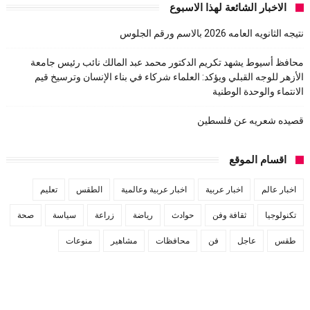
الاخبار الشائعة لهذا الاسبوع
نتيجه الثانويه العامه 2026 بالاسم ورقم الجلوس
محافظ أسيوط يشهد تكريم الدكتور محمد عبد المالك نائب رئيس جامعة
الأزهر للوجه القبلي ويؤكد: العلماء شركاء في بناء الإنسان وترسيخ قيم
الانتماء والوحدة الوطنية
قصيده شعريه عن فلسطين
اقسام الموقع
اخبار عالم
اخبار عربية
اخبار عربية وعالمية
الطقس
تعليم
تكنولوجيا
ثقافة وفن
حوادث
رياضة
زراعة
سياسة
صحة
طقس
عاجل
فن
محافظات
مشاهير
منوعات