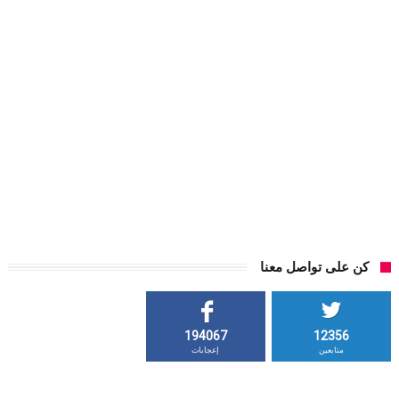
كن على تواصل معنا
194067
12356
متابعين
إعجابات