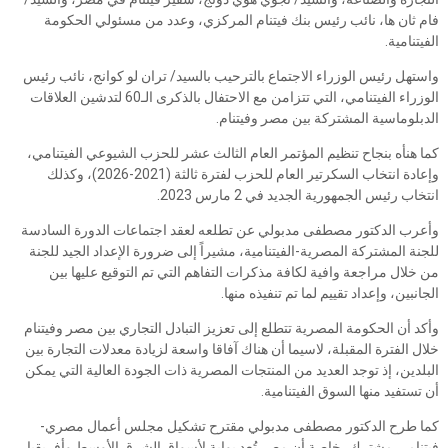
فام ثان ها، نائب رئيس بنك فيتنام المركزي، وعدد من مسئولي الحكومة
الفيتنامية.
واستهل رئيس الوزراء الاجتماع بالترحيب بالسيد/ تران لو كوانج، نائب رئيس
الوزراء الفيتنامي، التي تتزامن مع الاحتفال بالذكرى الـ60 لتدشين العلاقات
الدبلوماسية المشتركة بين مصر وفيتنام.
كما هنأه بنجاح تنظيم المؤتمر العام الثالث عشر للحزب الشيوعي الفيتنامي،
وإعادة انتخاب السكرتير العام للحزب لفترة ثالثة (2021-2026)، وكذلك
انتخاب رئيس الجمهورية الجديد في 2 مارس 2023.
وأعرب الدكتور مصطفى مدبولي عن تطلعه لعقد اجتماعات الدورة السادسة
للجنة المشتركة المصرية-الفيتنامية، مشيراً إلى ضرورة الإعداد الجيد للجنة
من خلال مراجعة وافية لكافة مذكرات التفاهم التي تم التوقيع عليها بين
الجانبين، وإعداد تقييم لما تم تنفيذه منها.
وأكد أن الحكومة المصرية تتطلع إلى تعزيز التبادل التجاري بين مصر وفيتنام
خلال الفترة المقبلة، لاسيما أن هناك آفاقا واسعة لزيادة معدلات التجارة بين
البلدين، إذ توجد العديد من المنتجات المصرية ذات الجودة العالية التي يمكن
أن تستفيد منها السوق الفيتنامية.
كما طرح الدكتور مصطفى مدبولي مقترح تشكيل مجلس أعمال مصري-
فيتنامي مشترك، خاصة أن مصر تُعد بوابة لأسواق الشرق الأوسط وأفريقيا،