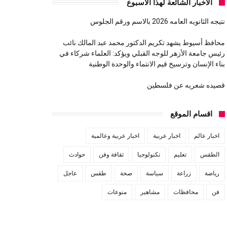
الاخبار الشائعة لهذا الاسبوع
نتيجه الثانويه العامه 2026 بالاسم ورقم الجلوس
محافظ أسيوط يشهد تكريم الدكتور محمد عبد المالك نائب
رئيس جامعة الأزهر للوجه القبلي ويؤكد: العلماء شركاء في
بناء الإنسان وترسيخ قيم الانتماء والوحدة الوطنية
قصيده شعريه عن فلسطين
اقسام الموقع
اخبار عالم
اخبار عربية
اخبار عربية وعالمية
الطقس
تعليم
تكنولوجيا
ثقافة وفن
حوادث
رياضة
زراعة
سياسة
صحة
طقس
عاجل
فن
محافظات
مشاهير
منوعات