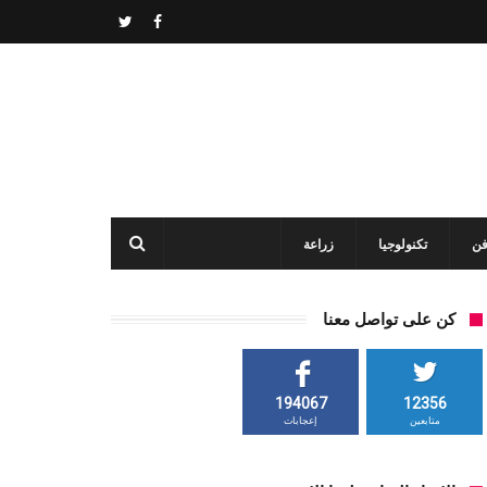
فن
تكنولوجيا
زراعة
كن على تواصل معنا
194067
12356
متابعين
إعجابات