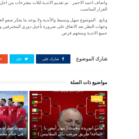
واضاف احمد الاحمر .. تم تقديم الاندية لثلاث مقترحات من اجل
القرار المناسب.
وتابع .. الموضوع سهل وبسيط والأندية ولا يوجد ما يعكر صفو ا
وجهات النظر بعد الاتفاق على ضرورة تأجيل دوري المحترفين
جميع الاندية ومنحهم فرص.
شارك الموضوع
شارك على
غرّد
مواضيع ذات الصلة
رياضة
رياضة
هاني ابوريدة يتحدث ( ينهار أبيض يا
موعد مباراة م
جماعة! طريق مرعب بكل المقاييس )
فى ختام مجمو