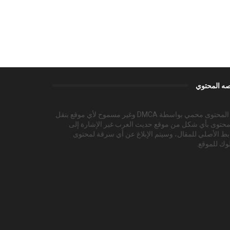
ه المحتوي
هذا المحتوى محمي بواسطة DMCA وغير مسموح لأي موقع بنقل
محتوى بأي شكل من موقع حديث العرب غير الإشارة إلى
بط الأصلي للمقال، وسيتم الإبلاغ عن أي سرقة لمحتوى
وك للموقع.