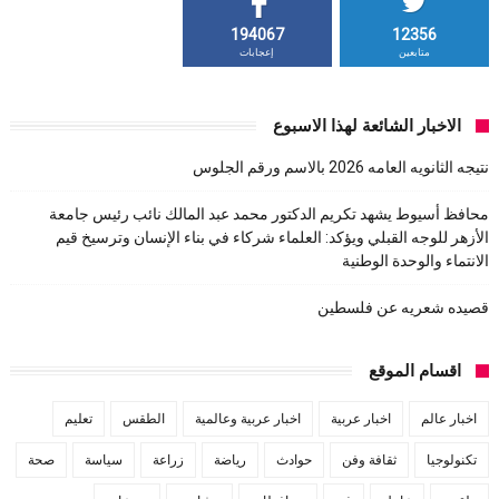
194067
12356
متابعين
إعجابات
الاخبار الشائعة لهذا الاسبوع
نتيجه الثانويه العامه 2026 بالاسم ورقم الجلوس
محافظ أسيوط يشهد تكريم الدكتور محمد عبد المالك نائب رئيس جامعة
الأزهر للوجه القبلي ويؤكد: العلماء شركاء في بناء الإنسان وترسيخ قيم
الانتماء والوحدة الوطنية
قصيده شعريه عن فلسطين
اقسام الموقع
اخبار عالم
اخبار عربية
اخبار عربية وعالمية
الطقس
تعليم
تكنولوجيا
ثقافة وفن
حوادث
رياضة
زراعة
سياسة
صحة