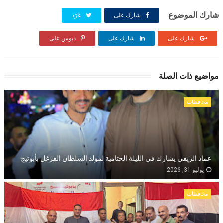
شارك الموضوع
شارك على
غرّد
شارك على
شارك على
دبوس على
مواضيع ذات الصلة
محافظات
عماد الريفي يشارك في الليلة الختامية لمولد السلطان الفرغل بأبوتيج
يوليو 31, 2026
محافظات