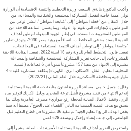
وأكدت الدكتورة هالةق السعيد، وزيرة التخطيط والتنمية الاقتصادية أن الوزارة
تولي أهميةً خاصة لتفعيل المشاركة المجتمعية والشفافية والمساءلة، من
خلال الانتقال من "خطة المواطن" إلى "مُتابعة المواطن"، لنشر الوعي بين
المواطنين بالإنجازات التي تقوم بها الدولة، وبما يضمن المتابعة اللاحقة من
المواطنين للمشروعات المنفذة، في إطار الجهود المبذولة لتوطين أهداف
التنمية المستدامة في المحافظات، اتساقاً مع رؤية مصر 2030، وتهدف تقارير
"متابعة المواطن" إلى توطين أهداف التنمية المستدامة في المحافظات،
تفعيل قانون التخطيط العام للدولة رقم 18 لسنة 2022، تفعيل المتابعة اللاحقة
للمشروعات، إلى جانب تعزيز المشاركة المجتمعية والشفافية والمساءلة،
مشيرة إلى الانتهاء من تنفيذ 157 مشروعاً تنموياً في 6 قطاعات (التنمية
المحلية، التعليم، النقل، الاسكان، الري، الكهرباء) بتكلفة استثمارية كلية 4.6
مليار جنيه بمحافظة الأسكندرية خلال العام المالي (2022/21).
وقال د. جميل حلمي، مساعد الوزيرة لشئون متابعة خطة التنمية المستدامة،
إنه تم الانتهاء من تنفيذ مشروع تأهيل ترعة الفنجري ودليل الكرنك لتوفير مياه
الري، وتنفيذ الأعمال المدنية لمحطة رفع طواريء مصرف العامرية وذلك بما
يتسق مع هدف التنمية المستدامة الثاني "القضاء على الجوع"، مضيفا أنه فيما
يخص الهدف الرابع"التعليم الجيد" تم تنفيذ 36 مشروعا في قطاع التعليم قبل
الجامعي، إلى جانب إنشاء وإحلال وتوسعة 628 فصل.
واستعرض التقرير أهداف التنمية المستدامة الأممية ذات الصلة، مشيراً إلى