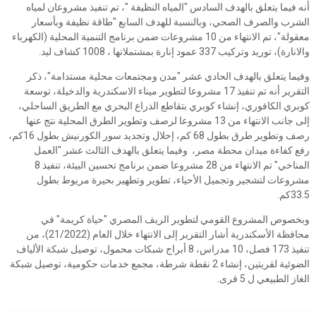
أنه فيما يتعلق بالهدف السادس "المياه النظيفة "، تم تنفيذ مشروعان لمياه
الشرب والصرف الصحي، وبالنسبة للهدف السابع "طاقة نظيفة وبأسعار
معقولة"، تم الانتهاء من 10 مشروعات ضمن برنامج التنمية المحلية (الكهرباء
والانارة)، توريد وتركيب 337 عمود إنارة بمشتملاتها ، 1008 كشاف ليد.
وفيما يتعلق بالهدف الحادي عشر "مدن ومجتمعات محلية مستدامة"، ذكر
التقرير أنه تم تنفيذ 17 مشروعا لتطوير ميناء الاسكندرية والدخيلة، توسعة
كوبري الكافوري، إنشاء كوبري بتقاطع الذراع البحري مع الطريق الساحلي،
إلى جانب الانتهاء من 13 مشروعا لرصف وتطوير الطرق المحلية نتج عنها
رصف وتطوير طرق بطول 68 كم، إحلال وتجديد سور الكورنيش بطول 16كم،
رفع كفاءة ميدان محطة مصر، وفيما يتعلق بالهدف الثالث عشر "العمل
المناخي" تم الانتهاء من 28 مشروعا ضمن برنامج تحسين البيئة، تنفيذ 8
مشروعات لتشجير وتجميل الأحياء، تطوير وتطهير بحيرة مريوط بطول
33.5كم.
وبخصوص المشروع القومي لتطوير الريف المصري "حياة كريمة" في
محافظة الأسكندرية أشار التقرير إلى الانتهاء خلال العام (21/2022)، من
تنفيذ 173 فصل، 10 مدراس، 8 أبراج شبكات محمول، توصيل شبكة الألياف
الضوئية لقريتين، إنشاء 2 نقطة شرطة، مجمع خدمات حكومية، توصيل شبكة
الغاز الطبيعي ل 5 قرى.