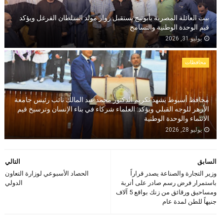
بيت العائلة المصرية بأبوتيج يستقبل زوار مولد السلطان الفرغل ويؤكد
قيم الوحدة الوطنية والتسامح
يوليو 31, 2026
محافظات
محافظ أسيوط يشهد تكريم الدكتور محمد عبد المالك نائب رئيس جامعة
الأزهر للوجه القبلي ويؤكد: العلماء شركاء في بناء الإنسان وترسيخ قيم
الانتماء والوحدة الوطنية
يوليو 28, 2026
السابق
التالي
وزير التجارة والصناعة يصدر قراراً
الحصاد الأسبوعي لوزارة التعاون
باستمرار فرض رسم صادر على أتربة
الدولي
ومساحيق ورقائق من زنك بواقع 5 آلاف
جنيهاً للطن لمدة عام