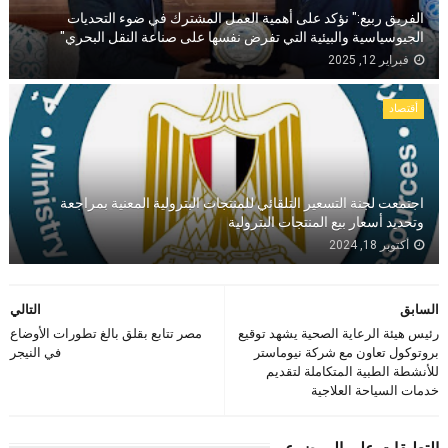
الفريق ربيع:" نؤكد على أهمية العمل المشترك في ضوء التحديات
الجيوسياسية والبيئية التي تفرض نفسها على صناعة النقل البحري"
فبراير 12, 2025
أقتصاد
اجتمعت لجنة التسعير التلقائي للمنتجات البترولية المعنية بمراجعة
وتحديد أسعار بيع المنتجات البترولية
أكتوبر 18, 2024
السابق
التالي
رئيس هيئة الرعاية الصحية يشهد توقيع
مصر تتابع بقلق بالغ تطورات الأوضاع
بروتوكول تعاون مع شركة نيوماستر
في النيجر
للأنشطة الطبية المتكاملة لتقديم
خدمات السياحة العلاجية