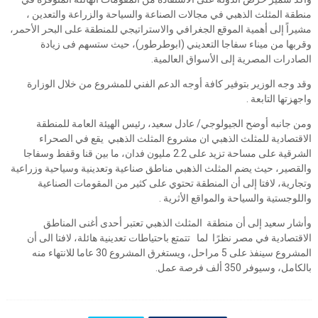
منطقة المثلث الذهبي في مجالات الصناعة والسياحة والزراعة والتعدين ،
مشيراً إلى أهمية الموقع الجغرافي والاستراتيجي للمنطقة على البحر الأحمر،
وقربها من ميناء سفاجا التعديني (ابوطرطور)، حيث ستسهم فى زيادة
الصادرات المصرية إلى الأسواق العالمية.
وقد وجه الوزير بتوفير كافة أوجه الدعم الفني للمشروع من خلال الوزارة
واجهزتها التابعة .
ومن جانبه أوضح الجيولوجي/ عادل سعيد، رئيس الهيئة العامة للمنطقة
الاقتصادية للمثلث الذهبي ان مشروع المثلث الذهبي يقع في الصحراء
الشرقية على مساحة تزيد على 2.2 مليون فدان، ما بين قنا وقفط وسفاجا
والقصير، حيث يضم المثلث الذهبي مناطق صناعية وتعدينية وسياحية وزراعية
وتجارية، لافتا إلى أن المنطقة تحتوي على كثير من المقومات الصناعية
واللوجستية والسياحة والمواقع الأثرية .
وأشار سعيد إلى أن منطقة المثلث الذهبي تعتبر أحدى أغنى المناطق
الاقتصادية في مصر نظرًا لما تتمتع باحتياطات تعدينية هائلة، لافتا الى أن
المشروع سينفذ على 5 مراحل، ويستغرق المشروع 30 عاما للانتهاء منه
بالكامل، وسيوفر 350 ألف فرصة عمل.