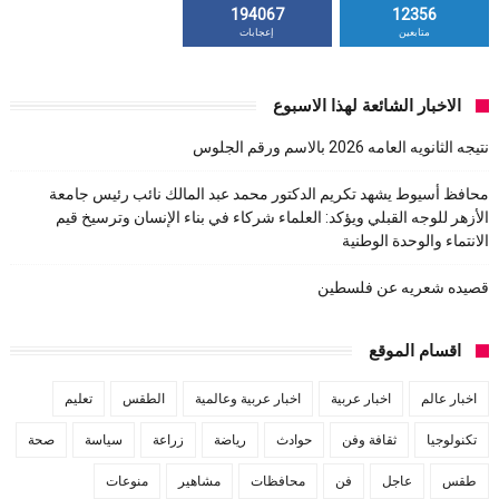
194067
12356
متابعين
إعجابات
الاخبار الشائعة لهذا الاسبوع
نتيجه الثانويه العامه 2026 بالاسم ورقم الجلوس
محافظ أسيوط يشهد تكريم الدكتور محمد عبد المالك نائب رئيس جامعة
الأزهر للوجه القبلي ويؤكد: العلماء شركاء في بناء الإنسان وترسيخ قيم
الانتماء والوحدة الوطنية
قصيده شعريه عن فلسطين
اقسام الموقع
اخبار عالم
اخبار عربية
اخبار عربية وعالمية
الطقس
تعليم
تكنولوجيا
ثقافة وفن
حوادث
رياضة
زراعة
سياسة
صحة
طقس
عاجل
فن
محافظات
مشاهير
منوعات