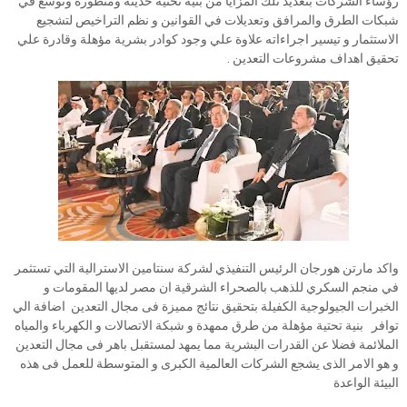
رؤساء الشركات بتعديد تلك المزايا من بنية تحتية حديثة ومتطورة وتوسع في
شبكات الطرق والمرافق وتعديلات في القوانين و نظم التراخيص لتشجيع
الاستثمار و تيسير اجراءاته علاوة علي وجود كوادر بشرية مؤهلة وقادرة علي
تحقيق اهداف مشروعات التعدين .
واكد مارتن هورجان الرئيس التنفيذي لشركة سنتامين الاسترالية التي تستثمر
في منجم السكري للذهب بالصحراء الشرقية ان مصر لديها المقومات و
الخبرات الجيولوجية الكفيلة بتحقيق نتائج مميزة فى مجال التعدين اضافة الي
توافر بنية تحتية مؤهلة من طرق ممهدة و شبكة الاتصالات و الكهرباء والمياه
الملائمة فضلا عن القدرات البشرية مما يمهد لمستقبل باهر فى مجال التعدين
و هو الامر الذى يشجع الشركات العالمية الكبرى و المتوسطة للعمل فى هذه
البيئة الواعدة