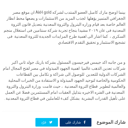
بينما اوضح مارك كامبل العضو المنتدب لشركه AkH gold ان موقع مصر
الجغرافي المتميز يؤهلها لجذب المزيد من الاستثمارات و يضعها محط انظار
العالم خاصة بعد قيام وزاره البترول والثروة المعدنية بتعديل قانون الثروة
المعدنية فى عان ٢٠١٩ مشيدا بنجاح تجربة شركة سنتامين فى استغلال منجم
السكرى ، كما اشار الى اهمية طرح المزايدات الجديدة للثروة المعدنية فى
تشجيع الاستثمار و تحقيق التقدم الاقتصادي
و من جانبه اكد جيمس فيرجيسون المسئول بشركة باريك جولد ثاني اكبر
شركات تعدين الذهب عالميا اهمية الجهود المبذولة في مصر لفتح المجال امام
الشركات الدولية للتعدين للوصول الى شراكة و تكامل بين القطاعات
الحكومية والخاصة لتوحيد الجهود المبذولة و الاستفادة من الخبرات المحلية
والعالمية لتطوير قطاع الثروة المعدنية ، حيث قامت وزارة البترول والثروة
المعدنية فى الفتره الاخيره بتذليل العقبات امام المستثمرين فضلا عن العمل
على تأهيل القدرات البشرية بشكل كفء للعاملين في قطاع الثروة المعدنية .
شارك الموضوع
شارك على
غرّد