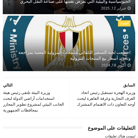
الجيوسياسية والبيئية التي تفرض نفسها على صناعة النقل البحري"
فبراير 12, 2025
أقتصاد
اجتمعت لجنة التسعير التلقائي للمنتجات البترولية المعنية بمراجعة
وتحديد أسعار بيع المنتجات البترولية
أكتوبر 18, 2024
السابق
التالي
وزيرة الهجرة تستقبل رئيس اتحاد
وزيرة البيئة تلتقى رئيس هيئة
الغرف التجارية وغرفة القاهرة لبحث
استخدامات أراضي الدولة لبحث
أوجه التعاون ذات الاهتمام المشترك
الجانب البيئي لمشروع تطوير المجازر
بمحافظات الجمهورية
التعليقات على الموضوع
ليست هناك تعليقات