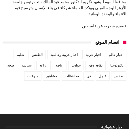
محافظ أسيوط يشهد تكريم الدكتور محمد عبد المالك نائب رئيس جامعة
الأزهر للوجه القبلي ويؤكد: العلماء شركاء في بناء الإنسان وترسيخ قيم
الانتماء والوحدة الوطنية
قصيده شعريه عن فلسطين
اقسام الموقع
اخبار عالم
اخبار عربية
اخبار عربية وعالمية
الطقس
تعليم
تكنولوجيا
ثقافة وفن
حوادث
رياضة
زراعة
سياسة
صحة
طقس
عاجل
فن
محافظات
مشاهير
منوعات
اخبار عشوائية