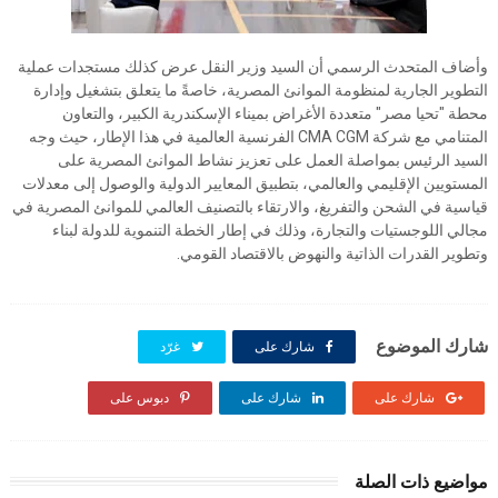
وأضاف المتحدث الرسمي أن السيد وزير النقل عرض كذلك مستجدات عملية
التطوير الجارية لمنظومة الموانئ المصرية، خاصةً ما يتعلق بتشغيل وإدارة
محطة "تحيا مصر" متعددة الأغراض بميناء الإسكندرية الكبير، والتعاون
المتنامي مع شركة CMA CGM الفرنسية العالمية في هذا الإطار، حيث وجه
السيد الرئيس بمواصلة العمل على تعزيز نشاط الموانئ المصرية على
المستويين الإقليمي والعالمي، بتطبيق المعايير الدولية والوصول إلى معدلات
قياسية في الشحن والتفريغ، والارتقاء بالتصنيف العالمي للموانئ المصرية في
مجالي اللوجستيات والتجارة، وذلك في إطار الخطة التنموية للدولة لبناء
وتطوير القدرات الذاتية والنهوض بالاقتصاد القومي.
شارك الموضوع
شارك على
غرّد
شارك على
شارك على
دبوس على
مواضيع ذات الصلة