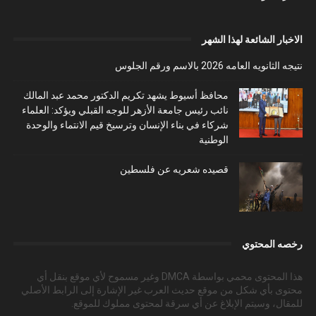
الاخبار الشائعة لهذا الشهر
نتيجه الثانويه العامه 2026 بالاسم ورقم الجلوس
محافظ أسيوط يشهد تكريم الدكتور محمد عبد المالك
نائب رئيس جامعة الأزهر للوجه القبلي ويؤكد: العلماء
شركاء في بناء الإنسان وترسيخ قيم الانتماء والوحدة
الوطنية
قصيده شعريه عن فلسطين
رخصه المحتوي
هذا المحتوى محمي بواسطة DMCA وغير مسموح لأي موقع بنقل أي
محتوى بأي شكل من موقع حديث العرب غير الإشارة إلى الرابط الأصلي
للمقال، وسيتم الإبلاغ عن أي سرقة لمحتوى مملوك للموقع.