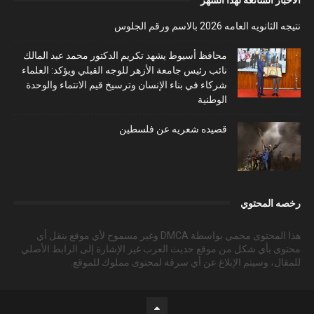
الاخبار الشائعة لهذا الشهر
نتيجه الثانويه العامه 2026 بالاسم ورقم الجلوس
محافظ أسيوط يشهد تكريم الدكتور محمد عبد المالك
نائب رئيس جامعة الأزهر للوجه القبلي ويؤكد: العلماء
شركاء في بناء الإنسان وترسيخ قيم الانتماء والوحدة
الوطنية
قصيده شعريه عن فلسطين
رخصه المحتوي
هذا المحتوى محمي بواسطة DMCA وغير مسموح لأي موقع بنقل أي
محتوى بأي شكل من موقع حديث العرب غير الإشارة إلى الرابط الأصلي
للمقال، وسيتم الإبلاغ عن أي سرقة لمحتوى مملوك للموقع.