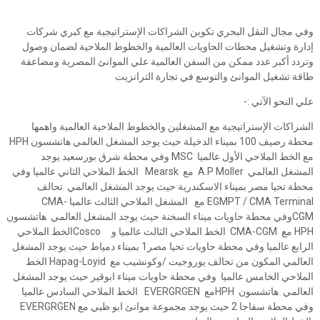
وفي مجال النقل البحري تكوين الشراكات الإستراتيجية مع كبري شركات
إدارة وتشغيل محطات الحاويات العالمية والخطوط الملاحية لضمان وصول
وتردد أكبر عدد ممكن من السفن العالمية علي الموانئ المصرية ومضاعفة
طاقة تشغيل الموانئ والتوسع في تجارة الترانزيت
علي النحو الآتي :-
الشراكات الإستراتيجية مع المشغلين والخطوط الملاحية العالمية واهمها
محطة رصيف 100 بميناء الدخيلة حيث يوجد المشغل العالمي هاتشسون HPH
مع الخط الملاحي الأول عالميا MSC وفي محطة شرق بورسعيد يوجد
المشغل العالمي A.P Moller مع Mearsk الخط الملاحي الثاني عالميا وفي
محطة تحيا مصر بميناء الاسكندرية حيث يوجد المشغل العالمي تحالف
EGMPT / CMA Terminal مع المشغل الملاحي الثالث عالميا CMA-
CGMوفي محطة حاويات ميناء السخنة حيث يوجد المشغل العالمي هاتشسون
HPH مع CMA-CGM الخط الملاحي الثالث عالميا و Coscoالخط الملاحي
الرابع عالميا وفي محطة حاويات تحيا مصر1 بميناء دمياط حيث يوجد المشغل
العالمي المكون من تحالف يوروجيت /وكونشيب مع Hapag-Loyid الخط
الملاحي الخامس عالميا وفي محطة حاويات ميناء ابوقير حيث يوجد المشغل
العالمي هاتشسون HPHمع EVERGRGEN الخط الملاحي السادس عالميا
وفي محطة سفاجا 2 حيث يوجد مجموعة موانئ ابو ظبي مع EVERGRGEN