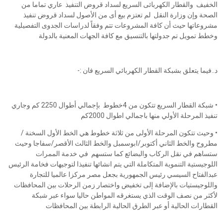
الخفيف والقطار الكهربائى السريع لسداد قروض التنفيذ عاري تماما من
الصحة وإن وزارة النقل لم تعتزم بيع أى من الأصول لسداد قروض تنفيذ
مشروعاتها حيث أن كافة المشروعات تتم وفقاً لدراسات الجدوى التفصيلية
وخطط تمويل تم جدولتها بالتنسيق مع كافة الجهات المعنية بالدولة
د..فيما يتعلق بشبكة القطار الكهربائي السريع فان :-
• شبكة القطار السريع تتكون من 4خطوط بإجمالي أطوال 2250 كم وجاري
تنفيذ المرحلة الأولي منها باجمالي اطوال 2000كم
• وحيث تتكون المرحلة الأولى من ثلاثة خطوط هي الخط الأول السخنة /
مطروح والخط الثاني أكتوبر/ابوسمبل والخط الثالث الأقصر/سفاجا وحيث
ستساهم في نقل الركاب والبضائع كما ستسهم في خدمة الممرات
اللوجيستية التنموية المتكاملة التي يتم انشائها تنفيذا لتوجيهات فخامة الرئيس
عبدالفتاح السيسي رئيس الجمهورية بجعل مصر مركزا عالميا للتجارة
واللوجيستيات بالإضافة إلى تخفيض واختصار زمن الرحلات بين المحافظات
لأكثر من نصف الوقت الذي يستغرقه المواطن حاليا سواء عبر شبكة
القطارات الحالية أو عبر الطرق الحالية الرابطة بين المحافظات