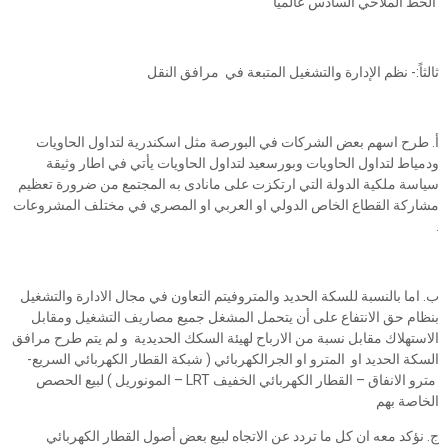
الخط الملاحي السادس عالميا
ثالثاً:- نظم الإدارة والتشغيل المتبعة في مرافق النقل
أ. طرح اسهم بعض الشركات في البورصة مثل اسكندرية لتداول الحاويات
ودمياط لتداول الحاويات وبورسعيد لتداول الحاويات يأتي في اطار وثيقة
سياسة ملكية الدولة التي ارتكزت على مانادى به المجتمع من ضرورة تعظيم
مشاركة القطاع الخاص الدولي او العربي او المصري في مختلف المشروعات
.
ب. اما بالنسبة للسكة الحديد والمتروفيتم التعاون في مجال الادارة والتشغيل
بنظام حق الانتفاع على أن يتحمل المشغل جميع مصاريف التشغيل ومقابل
الاستهلاك مقابل نسبة من الارباح لهيئة السكك الحديدية و لم يتم طرح مرافق
السكة الحديد او المترو او الجرالكهربائي ( شبكة القطار الكهربائي السريع-
مترو الانفاق – القطار الكهربائي الخفيف LRT – المونوريل ) لبيع الحصص
الخاصة بهم
ج. نؤكد معه ان كل ما تردد عن الاتجاه لبيع بعض أصول القطار الكهربائي