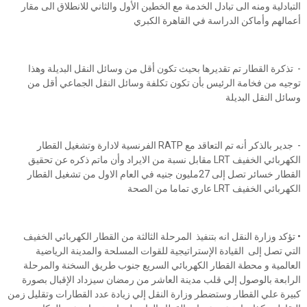
التبادلية ومنه الى تبادل الخدمة مع الخطين الأول والثاني للانطلاق الى مقار
أعمالهم وأماكن الدراسة في القاهرة الكبري
- تذكرة القطار تم تقديرها بحيث تكون أقل من وسائل النقل البديلة وهذا
توجيه من فخامة الرئيس بأن تكون تكلفة وسائل النقل الجماعي أقل من
وسائل النقل البديلة
- جدير بالذكر أنه تم التعاقد مع RATP الفرنسية لادارة وتشغيل القطار
الكهربائي الخفيف LRT مقابل نسبة من الايراد وأن ماتم ذكره عن تحقيق
القطار خسائر تصل إلى 27مليون جنيه في العام الاول من تشغيل القطار
الكهربائي الخفيف LRT عاري تماما من الصحة
• تؤكد وزارة النقل انه بتنفيذ المرحلة الثالثة من القطار الكهربائي الخفيف
التي تصل إلى القيادة الإستراتيجية للقوات المسلحة والمدينة الرياضية
العالمية و محطة القطار الكهربائي السريع جنوب طريق السخنة والمرحلة
الرابعة بالوصول إلي قلب مدينة العاشر من رمضان سيزداد الإقبال بصورة
كبيرة علي القطار وستضطر وزارة النقل إلي زيادة عدد القطارات وتقليل زمن