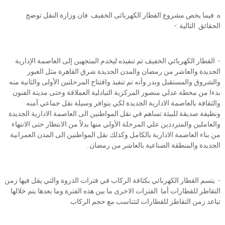
ه. فيما يخص مشروع القطار الكهربائى الخفيف فان وزارة النقل توضج
الحقائق التالية :-
- القطار الكهربائي الخفيف تم تنفيذه ليخدم المتجهين إلى العاصمة الإدارية
الجديدة والعاشر من رمضان والمدن الجديدة شرق القاهرة مثل العبور
والشروق والمستقبل وبدر وأنه تم تنفيذ وافتتاح المرحلتين الأولى والثانية منه
بدءا من محطة عدلي منصور المركزية التبادلية العملاقة وحتى مدينة الفنون
والثقافة بالعاصمة الادارية الجديدة لكي يتوافر وسيلة نقل جماعي آمنه
ونظيفة صديقة للبيئة تساهم في نقل المواطنين الى العاصمة الادارية الجديدة
والعاملين والمترددين علي المرحلة الأولي منها بدلاً من الانتظار حتى الانتهاء
من بناء العاصمة الادارية بالكامل وكذلك نقل المواطنين الى المدن العمرانية
الجديدة والمنطقة الصناعية بالعاشر من رمضان .
- يتسم القطار الكهربائي بكثافة الركاب في فترات الذروة والتي يقل فيها زمن
التقاطر للقطارات أما الفترات الاخرى ما بين هذه الفترة وما بعدها يتم خلالها
تباعد زمن التقاطر للقطارات لتتناسب مع حجم الركاب