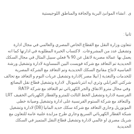
ى . انشاء الموانئ البرية والجافة والمناطق اللوجيستية
ثانيا :
تتعاون وزارة النقل مع القطاع الخاص المصري والعالمي في مجال ادارة
وتشغيل عدد من المشروعات. لاكتساب الخبرة المطلوبة في ادارتها كما انه
يعمل بها عمالة مصرية لاتقل عن 90 % فعلي سبيل المثال في مجال السكك
الحديدية تم التعاقد مع شركة فويست البين النمساوية لادارة وتشغيل ورشة
العباسية لانتاج مفاتيح السكك الحديدية وتم التعاقد مع الشركة المصرية
للخدمات والتغذية ( ابيلا مصر )لادارة وتشغيل عربات النوم و التعاقد مع تحالف
شركتي الغرابلي وثري ايه انترناشيونال لادارة وتشغيل قطاع نقل البضائع
وفي مجال مترو الانفاق والجر الكهربائي تم التعاقد مع شركة RATP
الفرنسية لادارة وتشغيل الخط الثالث للمترو والقطار الكهربائي الخفيف LRT
والتعاقد مع شركة الستوم الفرنسية على ادارة وتشغيل وصيانة خطى
المونوريل وجاري التعاقد مع شركة سكك حديد المانيا (DB) لادارة وتشغيل
شبكة القطار الكهربائي السريع وجاري طرح مزايدة علنية عامة للتعاون مع
شريك مصري او عالمي لادارة وتشغيل قطاع النقل المتميز في السكك
الحديدية