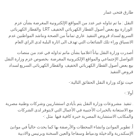
طارق فتحى عمار
النقل : ما تم تناوله عبر عدد من المواقع الإلكترونية المغرضة بشأن عزم
الوزارة بيع بعض أصول القطار الكهربائي الخفيف LRT والقطار الكهربائى
السريع لسداد قروض التنفيذ عاري تماماً من الصحة ونناشد المواطنين عدم
الانسياق وراء تلك الشائعات التي تهدف الى اثارة البلبة لدى الراي العام
أصدرت وزارة النقل بياناً اعلاميا بشأن ماتم تداوله في عدد من منصات
التواصل الإجتماعي والمواقع الإلكترونية المغرضة بخصوص عزم وزارة النقل
بيع بعض أصول القطار الكهربائي الخفيف والقطار الكهربائى السريع لسداد
قروض التنفيذ
حيث تؤكد وزارة النقل الحقائق التالية:-
أولا :-
. تنفيذ مشروعات وزارة النقل يتم بأيادي استشاريين وشركات وطنية مصرية
مع الاستعانة بالخبرات الأجنبية في الأعمال التي لايتوفر لدى الشركات
والمكاتب الاستشارية المصرية خبرة كافية فيها مثل :-
أ. تطوير الموانئ وانشاء المحطات والأرصفة بها كما يحدث حالياً في موانئ
الإسكندرية والدخيلة ودمياط وسفاجا والعين السخنة وبرنيس والادبية