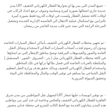
- جميع المدن التي يمر بها او بجوارها القطار الكهربائي الخفيف LRT مدن
جديدة جاري اشغالها بصورة كبيرة ومتنامية وسوف ترتفع اعداد الركاب في
اوقات كافة تشغيل القطار وليست في اوقات الذروة فقط بصورة كبيرة
بالتزامن مع استكمال عملية الانتقال الى العاصمة الإدارية الجديدة وتشغيل
المرحلة الرابعة التي تمتد حتي قلب مدينة العاشر من رمضان .
- تم تجهيز محطات القطار الكهربائي الخفيف بأماكن انتظار السيارات الخاصة
وبدون أى رسوم لجذب أصحاب السيارات الملاكي لاستخدام وسائل النقل
العامة والصور والفيديوهات المرفقة توضح مناطق الإنتظار التي تم انشاؤها
في كافة محطات القطار الكهربائي مثل ( بدر - الشروق - العبور - المستقبل )
والمكتظة بالعربات الخاصة التي فضل ملاكها تركها في تلك المناطق
واستخدام القطار الكهربائي الخفيف وبذلك تحقق هدف وزارة النقل لتعظيم
النقل الجماعي بما يساهم في توفير الوقت والمال والمحافظة علي البيئة
وتحقيق السيولة المرورية .
- تم توفير اتوبيسات عليها شعار LRT لتسهيل نقل المواطنين من مدن شرق
القاهرة للقطار الكهربائي الخفيف والعكس وخاصة ان عدد كبير من مواطني
هذه المدن يتبادلون الخدمة مع الخط الثالث للمترو في محطة عدلي منصور