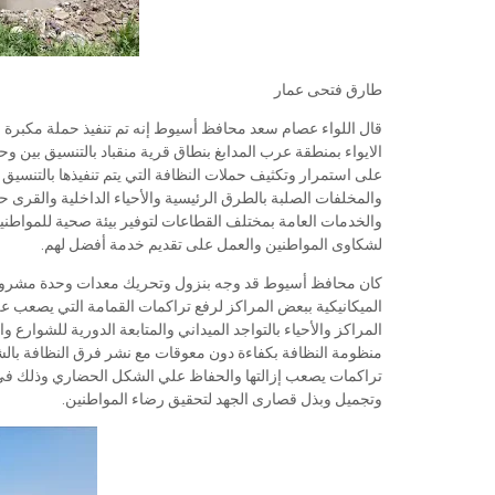
طارق فتحى عمار
قال اللواء عصام سعد محافظ أسيوط إنه تم تنفيذ حملة مكبرة 
الايواء بمنطقة عرب المدابغ بنطاق قرية منقباد بالتنسيق بين وح
على استمرار وتكثيف حملات النظافة التي يتم تنفيذها بالتنسيق ب
والمخلفات الصلبة بالطرق الرئيسية والأحياء الداخلية والقرى
والخدمات العامة بمختلف القطاعات لتوفير بيئة صحية للمواطنين
لشكاوى المواطنين والعمل على تقديم خدمة أفضل لهم.
كان محافظ أسيوط قد وجه بنزول وتحريك معدات وحدة مشروع ال
الميكانيكية ببعض المراكز لرفع تراكمات القمامة التي يصعب على
المراكز والأحياء بالتواجد الميداني والمتابعة الدورية للشوارع 
منظومة النظافة بكفاءة دون معوقات مع نشر فرق النظافة بالشو
تراكمات يصعب إزالتها والحفاظ علي الشكل الحضاري وذلك في إط
وتجميل وبذل قصارى الجهد لتحقيق رضاء المواطنين.