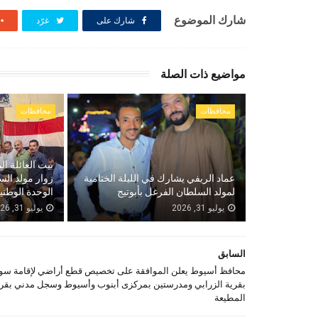
شارك الموضوع
شارك على
غرّد
مواضيع ذات الصلة
محافظات
محافظات
بيت العائلة ال
عماد الريفي يشارك في الليلة الختامية
زوار مولد الس
لمولد السلطان الفرغل بأبوتيج
الوحدة الوطني
يوليو 31, 2026
يوليو 31, 2026
السابق
محافظ أسيوط يعلن الموافقة على تخصيص قطع أراضي لإقامة سو
بقرية الزرابي ومدرستين بمركزى أبنوب وأسيوط وسجل مدني بقري
المطيعة