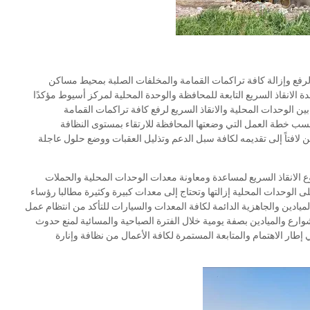
لرفع وإزالة كافة تراكمات القمامة والمخلفات الصلبة بمحيط مساكن
دة الانقاذ السريع التابعة للمحافظة والوحدة المحلية لمركز أسيوط مؤكدًا
ين الوحدات المحلية والانقاذ السريع لرفع كافة تراكمات القمامة
 حسب خطة العمل التي وضعتها المحافظة للارتقاء بمستوى النظافة
 لافتاً إلى تقديمه لكافة سبل الدعم وتذليل العقبات ووضع حلول عاجلة
انقاذ السريع لمساعدة ومعاونة معدات الوحدات المحلية والحملات
 الوحدات المحلية إزالتها وتحتاج إلى معدات كبيرة وكثيرة مطالبا رؤساء
والميادين والجاهزية الدائمة لكافة المعدات والسيارات للتأكد من انتظام عمل
ارع والميادين بصفة يومية خلال الفترة الصباحية والمسائية لمنع حدوث
ار الاهتمام والمتابعة المستمرة لكافة الأعمال من نظافة وإنارة