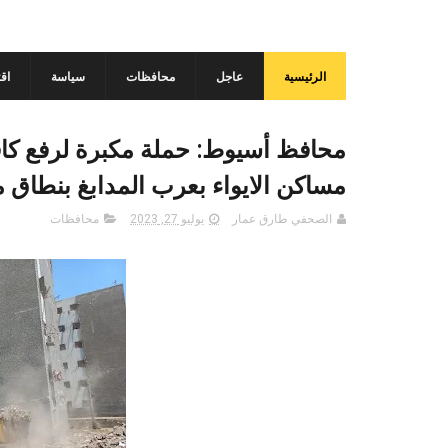
الرئيسية
عاجل
محافظات
سياسة
اق
محافظ أسيوط: حملة مكبرة لرفع كاف
مساكن الايواء بعرب المدابغ بنطاق م
الصحفي طارق عمار
يوليو 27, 2023
محافظات