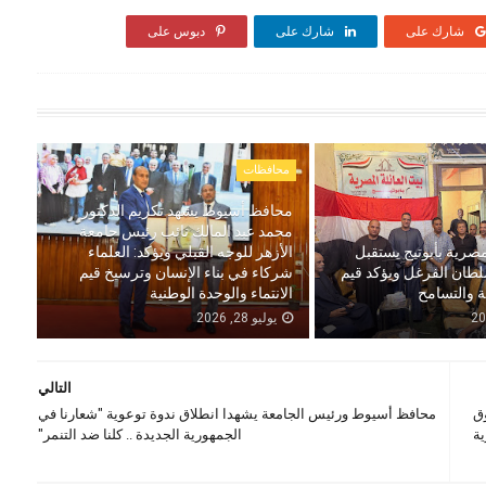
شارك على
شارك على
دبوس على
محافظات
محافظ أسيوط يشهد تكريم الدكتور
محمد عبد المالك نائب رئيس جامعة
مصرية بأبوتيج يستقبل
الأزهر للوجه القبلي ويؤكد: العلماء
لطان الفرغل ويؤكد قيم
شركاء في بناء الإنسان وترسيخ قيم
ة والتسامح
الانتماء والوحدة الوطنية
يوليو 28, 2026
التالي
ق
محافظ أسيوط ورئيس الجامعة يشهدا انطلاق ندوة توعوية "شعارنا في
ة
الجمهورية الجديدة .. كلنا ضد التنمر"