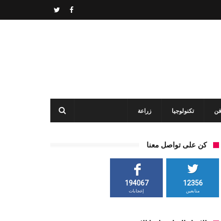
فن
تكنولوجيا
زراعة
كن على تواصل معنا
194067
12356
متابعين
إعجابات