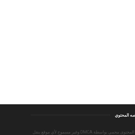
ه المحتوي
هذا المحتوى محمي بواسطة DMCA وغير مسموح لأي موقع بنقل