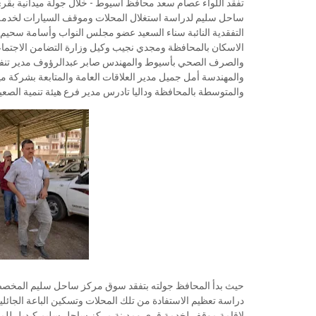
تفقد اللواء عصام سعد محافظ أسيوط - خلال جولة ميدانية ب
ساحل سليم لدراسة استغلال المحلات وموقف السيارات لخدمة أه
التفقدية النائبة سناء السعيد عضو مجلس النواب وأسامة سحي
الاسكان بالمحافظة ومجدي نجيب وكيل وزارة التضامن الاجتم
والصرف الصحي بأسيوط والمهندس صابر عبدالرؤوف مدير تنفيذ 
والمهندسة أمل جميل مدير العلاقات العامة والمتابعة بشركة م
والمتوسطة بالمحافظة وداليا تادرس مدير فرع هيئة تنمية الصع
دراسة تعظيم الاستفادة من تلك المحلات وتسكين الباعة الجائ
لإقامة موقف لخدمة قرى ومدينة مركز ساحل سليم كبديل للموقف 