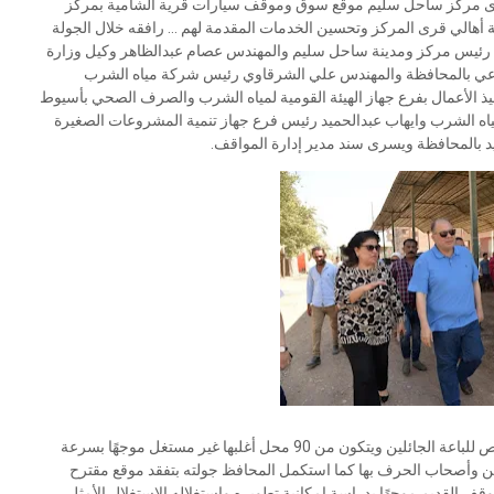
قرى مركز ساحل سليم موقع سوق وموقف سيارات قرية الشامية بمركز
الي قرى المركز وتحسين الخدمات المقدمة لهم ... رافقه خلال الجولة
م رئيس مركز ومدينة ساحل سليم والمهندس عصام عبدالظاهر وكيل وزارة
اعي بالمحافظة والمهندس علي الشرقاوي رئيس شركة مياه الشرب
الأعمال بفرع جهاز الهيئة القومية لمياه الشرب والصرف الصحي بأسيوط
ياه الشرب وايهاب عبدالحميد رئيس فرع جهاز تنمية المشروعات الصغيرة
يد بالمحافظة ويسرى سند مدير إدارة المواقف.
حيث بدأ المحافظ جولته بتفقد سوق مركز ساحل سليم المخصص للباعة الجائلين ويتكون من 90 محل أغلبها غير مستغل موجهًا بسرعة
لين وأصحاب الحرف بها كما استكمل المحافظ جولته بتفقد موقع مقترح
القديم موجهًا بدراسة امكانية تطويره واستغلاله الاستغلال الأمثل