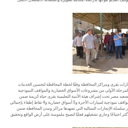
ات بقرى ومراكز المحافظة وفقًا لخطة المحافظة لتحسين الخدمات
 مشيرًا إلى إنه تم الانتهاء من 14 مشروعًا بالمرحلة الأولى من مشروعات الأسواق الحضارية والمواقف النموذجية
 بصعيد مصر تحت إشراف هيئة الأبنية التعليمية بقرى حياة كريمة ضمن
مبادرة التطوير الشامل للريف المصرى حيث تم استلام عدد 5 مواقف نموذجية لسيارات الأجرة و5 أسواق حضارية و4 نقاط إطفاء بإجمالي
ى 74 مليون و983 ألف جنيه في إطار سلسلة الإنجازات المتتالية التي تشهدها مراكز ومدن المحافظة ضمن
كثر احتياجًا وجاري تشغيلهم فعليًا لتصبح ملموسة على أرض الواقع وتحقيق