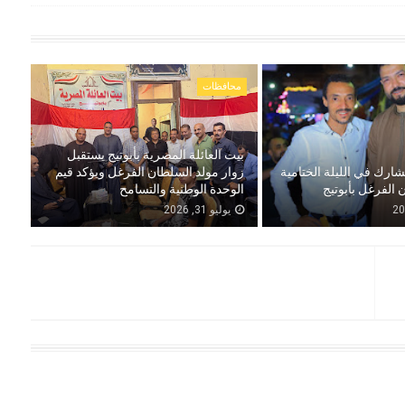
محافظات
بيت العائلة المصرية بأبوتيج يستقبل
شارك في الليلة الختامية
زوار مولد السلطان الفرغل ويؤكد قيم
 الفرغل بأبوتيج
الوحدة الوطنية والتسامح
يوليو 31, 2026