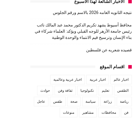
الاخبار الشائعة لهذا الاسبوع
نتيجه الثانويه العامه 2026 بالاسم ورقم الجلوس
محافظ أسيوط يشهد تكريم الدكتور محمد عبد المالك نائب
رئيس جامعة الأزهر للوجه القبلي ويؤكد: العلماء شركاء في
بناء الإنسان وترسيخ قيم الانتماء والوحدة الوطنية
قصيده شعريه عن فلسطين
اقسام الموقع
اخبار عالم
اخبار عربية
اخبار عربية وعالمية
الطقس
تعليم
تكنولوجيا
ثقافة وفن
حوادث
رياضة
زراعة
سياسة
صحة
طقس
عاجل
فن
محافظات
مشاهير
منوعات