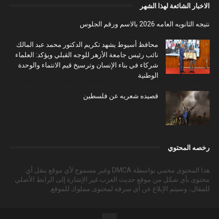
الاخبار الشائعة لهذا الشهر
نتيجه الثانويه العامه 2026 بالاسم ورقم الجلوس
محافظ أسيوط يشهد تكريم الدكتور محمد عبد المالك
نائب رئيس جامعة الأزهر للوجه القبلي ويؤكد: العلماء
شركاء في بناء الإنسان وترسيخ قيم الانتماء والوحدة
الوطنية
قصيده شعريه عن فلسطين
رخصه المحتوي
هذا المحتوى محمي بواسطة DMCA وغير مسموح لأي موقع بنقل أي
محتوى بأي شكل من موقع حديث العرب غير الإشارة إلى الرابط الأصلي
للمقال، وسيتم الإبلاغ عن أي سرقة لمحتوى مملوك للموقع.