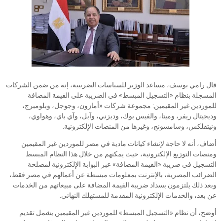
قال رامي يوسف، مساعد الوزير للسياسات الضريبية، إنه من ضمن الشركات
المسجلة بنظام «التسجيل المبسط» في الضريبة على القيمة المضافة
للموردين غير المقيمين: مجموعة شركات «أمازون، وجوجل، وبلومبرج،
وديجيتال ريفر، وميتا، والفيس بوك، وديزني، وآبل، وآي باي، وهواوي،
ونيتفلكس، وسامسونج، وغيرها من المنصات الإلكترونية.
أضاف، أنه لا حاجة لإنشاء كيانات مادية في مصر للموردين غير المقيمين
ومنصات التوزيع الإلكترونية، حيث يمكنهم من خلال هذا النظام المبسط
التسجيل في ضريبة «القيمة المضافة» عبر البوابة الإلكترونية لمصلحة
الضرائب المصرية، بالإنترنت بمعلومات مبسطة عن أعمالهم في مصر فقط،
وبعد ذلك يلتزمون بسداد ضريبة القيمة المضافة على مبيعاتهم من الخدمات
عن بعد، والخدمات الإلكترونية المقدمة للمستهلك النهائي.
أوضح، أن نظام «التسجيل المبسط» للموردين غير المقيمين يشمل تقديم