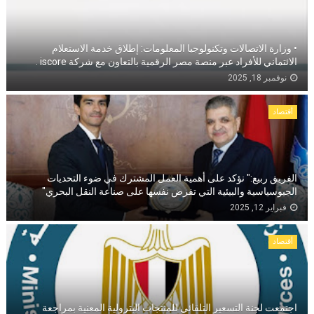
• وزارة الاتصالات وتكنولوجيا المعلومات: إطلاق خدمة الاستعلام
الائتماني للأفراد عبر منصة مصر الرقمية بالتعاون مع شركة iscore .
نوفمبر 18, 2025
أقتصاد
الفريق ربيع:" نؤكد على أهمية العمل المشترك في ضوء التحديات
الجيوسياسية والبيئية التي تفرض نفسها على صناعة النقل البحري"
فبراير 12, 2025
أقتصاد
اجتمعت لجنة التسعير التلقائي للمنتجات البترولية المعنية بمراجعة