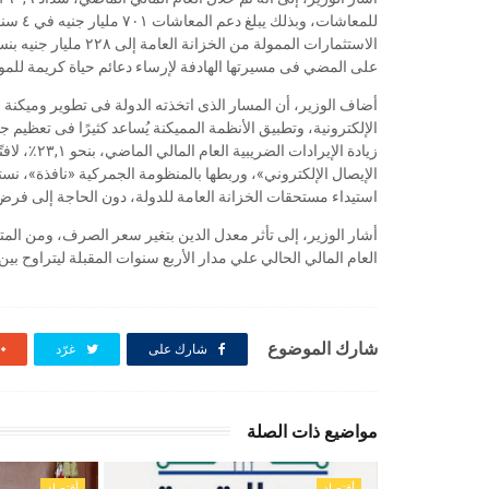
على المضي فى مسيرتها الهادفة لإرساء دعائم حياة كريمة للمو
أضاف الوزير، أن المسار الذى اتخذته الدولة فى تطوير وميكنة ا
الإلكترونية، وتطبيق الأنظمة المميكنة يُساعد كثيرًا فى تعظيم 
زيادة الإير
الإيصال الإلكتروني»، وربطها بالمنظومة الجمركية «نافذة»، ن
استيداء مستحقات الخزانة العامة للدولة، دون الحاجة إلى فر
العام المالي الحالي علي مدار الأربع سنوات المقبلة ليتراوح بين ٧٥٪ إلى ٧٩٪ من الناتج المحلي
شارك الموضوع
شارك على
غرّد
مواضيع ذات الصلة
أقتصاد
أقتصاد