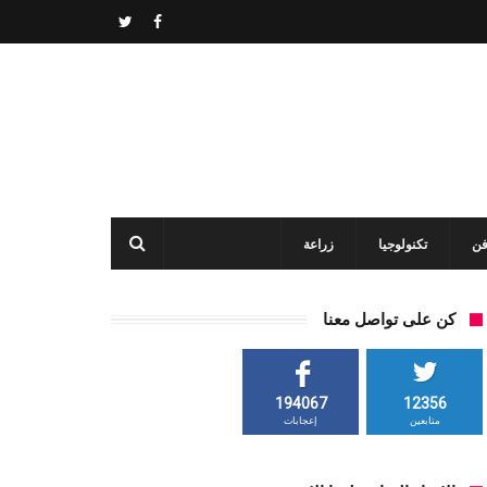
فن
تكنولوجيا
زراعة
كن على تواصل معنا
194067
12356
متابعين
إعجابات