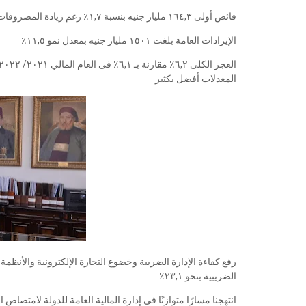
فائض أولى ١٦٤,٣ مليار جنيه بنسبة ١,٧٪ رغم زيادة المصروفات إلى ٢١٣٠ مليار جنيه بنسبة نمو ١٦,٣٪
الإيرادات العامة بلغت ١٥٠١ مليار جنيه بمعدل نمو ١١,٥٪
المعدلات أفضل بكثير
رفع كفاءة الإدارة الضريبة وخضوع التجارة الإلكترونية والأنظمة
الضريبية بنحو ٢٣,١٪
انتهجنا مسارًا متوازنًا فى إدارة المالية العامة للدولة لامتصاص