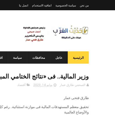
من نحن
سياسة الخصوصية
اتفاقية الاستخدام
اتصل بنا
الرئيسية
عاجل
محافظات
سياسة
اق
وزير المالية.. فى «نتائج الختامي المبدئي للعا
الصحفي طارق عمار
يوليو 14, 2023
أقتصاد
طارق فتحى عمار
تحقيق معظم المستهدفات المالية فى موازنة استثنائية.. رغم كل ا
والأوضاع العالمية