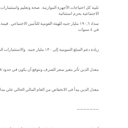
تلبية كل احتياجات الأجهزة الموازنية.. صحة وتعليم واستثمارا
الاجتماعية بحزم استثنائية
في ٤ سنوات
زيادة دعم السلع التموينية إلى ١٣٠ مليار جنيه.. والاستثمارات الممولة من الخزانة ارتفعت إلى ٢٢٨ مليار جنيه بنسبة ١٥٪
معدل الدين تأثر بتغير سعر الصرف ونتوقع أن يكون في حدود ٩٨٪ من الناتج المحلي
معدل الدين يبدأ فى الانخفاض من العام المالي الحالي علي مدار الأربع سنوات المقب
———————