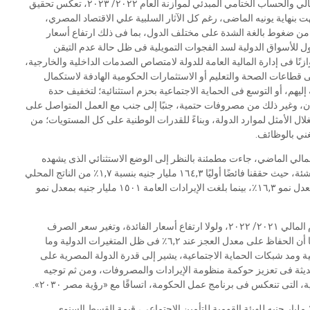
أكد الدكتور محمد معيط وزير المالية، أن النتائج الأولية للأداء المالي والحساب الختامي المبدئي لموازنة العام ٢٠٢٢/ ٢٠٢٣، تعكس تحقيق
هت بنهاية يونيه الماضى، رغم كل الآثار السلبية علي الاقتصاد المصري،
ضه من ضغوط بالغة الشدة على مختلف الدول، بما فى ذلك ارتفاع أسعار
ول للأسواق الدولية لسد الفجوات التمويلية فى ظل حالة عدم التيقن
وازنًا فى إدارة المالية العامة للدولة لامتصاص الصدمات الداخلية والخارجية،
ى قطاعات الصحة والتعليم أو الاستثمارات الحكومية الهادفة لاستكمال
يهم، أو التوسع فى الحماية الاجتماعية بحزم استثنائية؛ لتخفيف حدة
كان، وغير ذلك من مصروفات حتمية، جنبًا إلى جنب مع العمل المتواصل على
غلال الأمثل لموارد الدولة، وبناءً للقدرات الوطنية على كل المستويات؛ من
غني بالوظائف.
 المالي الماضي، جاءت مطمئنة بالنظر إلى الوضع الاستثنائي الذى يشهده
الاقتصاد العالمي، وتتأثر به مختلف الدول خاصة الاقتصادات الناشئة، حيث حققنا فائضًا أوليًا ١٦٤,٣ مليار جنيه بنسبة ١,٧٪ من الناتج المحلي
الإجمالي رغم زيادة المصروفات العامة إلى ٢١٣٠ مليار جنيه بمعدل نمو ١٦,٣٪، بينما بلغت الإيرادات العامة ١٥٠١ مليار جنيه بمعدل نمو
أضاف الوزير، أن العجز الكلى بلغ ٦,٢٪ مقارنة بـ ٦,١٪ فى العام المالي ٢٠٢١/ ٢٠٢٢، ولولا ارتفاع أسعار الفائدة، وتغير سعر الصرف
والآثار التضخمية، لكانت المعدلات أفضل من ذلك بكثير، موضحًا أن الحفاظ على معدل العجز عند ٦,٢٪ فى ظل المتغيرات الدولية وما
ة ومد شبكات الحماية الاجتماعية، يشير إلى قدرة الدولة المصرية على
الحديثة فى تعزيز حوكمة منظومة الإيرادات والمصروفات، ومن ثم توجيه
ة، التى تنعكس فى برنامج عمل الحكومة، اتساقًا مع «رؤية مصر ٢٠٣٠».
أشار الوزير، إلى أنه تم خلال العام المالي الماضي، سداد ١٩٠,٦ مليار جنيه للهيئة القومية للتأمين الاجتماعي، قيمة القسط السنوي