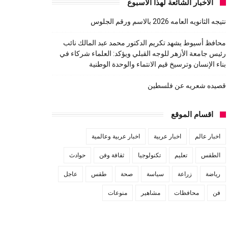
الاخبار الشائعة لهذا الاسبوع
نتيجه الثانويه العامه 2026 بالاسم ورقم الجلوس
محافظ أسيوط يشهد تكريم الدكتور محمد عبد المالك نائب
رئيس جامعة الأزهر للوجه القبلي ويؤكد: العلماء شركاء في
بناء الإنسان وترسيخ قيم الانتماء والوحدة الوطنية
قصيده شعريه عن فلسطين
اقسام الموقع
اخبار عالم
اخبار عربية
اخبار عربية وعالمية
الطقس
تعليم
تكنولوجيا
ثقافة وفن
حوادث
رياضة
زراعة
سياسة
صحة
طقس
عاجل
فن
محافظات
مشاهير
منوعات