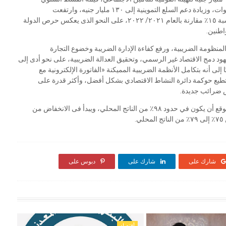
للمعاشات، وبذلك يبلغ دعم المعاشات ٧٠١ مليار جنيه في ٤ سنوات، وزيادة دعم السلع التموينية إلى ١٣٠ مليار جنيه، وارتفعت
الاستثمارات الممولة من الخزانة العامة إلى ٢٢٨ مليار جنيه بنسبة ١٥٪ مقارنة بالعام ٢٠٢١/ ٢٠٢٢، على النحو الذى يعكس حرص الدولة
اطنين.
لمنظومة الضريبية، ورفع كفاءة الإدارة الضريبة وخضوع التجارة
جهود دمج الاقتصاد غير الرسمي، وتحقيق العدالة الضريبية، على نحو أدى إلى
ادات الضريبية العام المالي الماضي، بنحو ٢٣,١٪، لافتًا إلى أنه بتكامل الأنظمة الضريبية المميكنة «الفاتورة الإلكترونية مع
ستطيع حوكمة دائرة النشاط الاقتصادي بشكل أفضل، وأكثر قدرة على
ض ضرائب جديدة.
أشار الوزير، إلى تأثر معدل الدين بتغير سعر الصرف، ومن المتوقع أن يكون في حدود ٩٨٪ من الناتج المحلي، ويبدأ فى الانخفاض من
.
شارك على
شارك على
دبوس على
أقتصاد