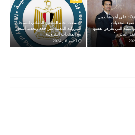
 نؤكد على أهمية العمل
وء التحديات
اجتمعت لجنة التسعير التلقائي للمنتجات
البيئية التي تفرض نفسها
البترولية المعنية بمراجعة وتحديد أسعار
نقل البحري"
بيع المنتجات البترولية
أكتوبر 18, 2024