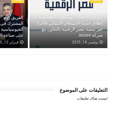
• وزارة الاتصالات وتكنولوجيا المعلومات:
الفريق ربيع:"
إطلاق خدمة الاستعلام الائتماني للأفراد
المشترك في ض
عبر منصة مصر الرقمية بالتعاون مع
الجيوسياسية و
شركة iscore .
على صناعة ال
نوفمبر 18, 2025
فبراير 12, 2025
التعليقات على الموضوع
ليست هناك تعليقات