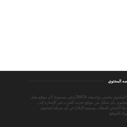
ه المحتوي
هذا المحتوى محمي بواسطة DMCA وغير مسموح لأي موقع بنقل
محتوى بأي شكل من موقع حديث العرب غير الإشارة إلى
بط الأصلي للمقال، وسيتم الإبلاغ عن أي سرقة لمحتوى
وك للموقع.