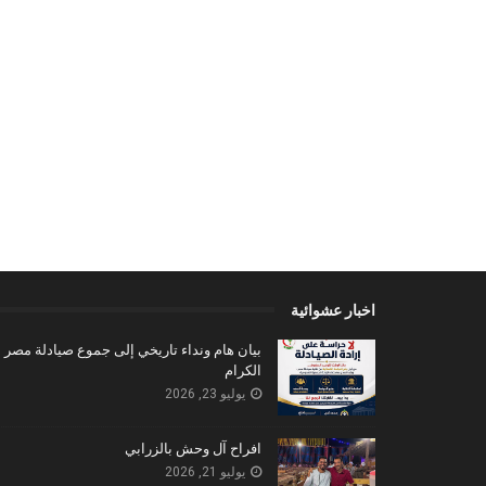
اخبار عشوائية
بيان هام ونداء تاريخي إلى جموع صيادلة مصر
الكرام
يوليو 23, 2026
افراح آل وحش بالزرابي
يوليو 21, 2026