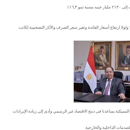
العجز الكلى ٦,٢٪ مقارنة بـ ٦,١٪ فى العام المالي ٢٠٢١/ ٢٠٢٢ ولولا ارتفاع أسعار الفائدة وتغير سعر الصرف والآثار التضخمية لكانت
 المميكنة يساعدنا فى دمج الاقتصاد غير الرسمي وأدى إلى زيادة الإيرادات
 الصدمات الداخلية والخارجية