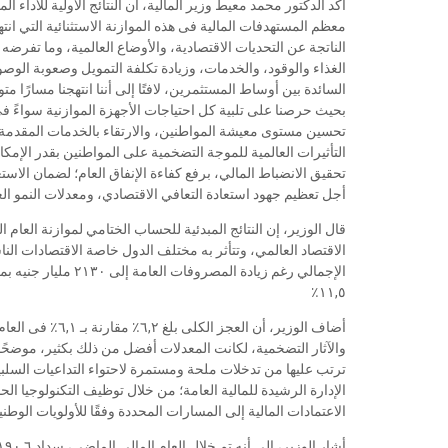
معظم المستهدفات المالية فى هذه الموازنة الاستثنائية التي انت
الناتجة عن التحديات الاقتصادية، والأوضاع العالمية، وما تفر
الغذاء والوقود، والخدمات، وزيادة تكلفة التمويل وصعوبة الوص
السائدة بين أوساط المستثمرين، لافتًا إلى أننا انتهجنا مسارًا مت
بحيث حرصنا على تلبية كل احتياجات الأجهزة الموازنية سواءً ف
تحسين مستوى معيشة المواطنين، والارتقاء بالخدمات المقدمة إل
التأثيرات العالمية للموجة التضخمية على المواطنين بقدر الإم
تحقيق الانضباط المالي، برفع كفاءة الإنفاق العام؛ لضمان الاست
أجل تعظيم جهود استعادة التعافي الاقتصادي، ومعدلات النمو ال
قال الوزير، إن النتائج المبدئية للحساب الختامي لموازنة العام
١١,٥٪
ترتب عليها من تدخلات ملحة ومستمرة لاحتواء التداعيات السلبي
الإدارة الرشيدة للمالية العامة؛ من خلال توظيف التكنولوجيا 
الاعتمادات المالية إلى المسارات المحددة وفقًا للأولويات الوطني