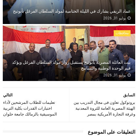
عماد الريفي يشارك في الليلة الختامية لمولد السلطان الفرغل بأبوتيج
يوليو 31, 2026
محافظات
بيت العائلة المصرية بأبوتيج يستقبل زوار مولد السلطان الفرغل ويؤكد
قيم الوحدة الوطنية والتسامح
يوليو 31, 2026
السابق
التالي
بروتوكول تعاون فى مجال التدريب بين
تعليمات للطلاب المرشحين لأداء
الهيئة المصرية العامة للثروة المعدنية
اختبارات القدرات بكلية التربية
وغرفة التجارة الأمريكية بمصر
الموسيقية بالزمالك جامعة حلوان
التعليقات على الموضوع