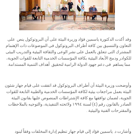
وقد أكدت الدكتورة ياسمين فؤاد وزيرة البيئة على أن البروتوكول ينص على
التعاون والتنسيق بين كافة أطراف البروتوكول فى الموضوعات ذات الإهتمام
المشترك التى تتعلق بالعمل على نشر الوعى والثقافة البيئية والتدريب البيئى
للكوادر ودمج الأبعاد البيئية بكافة المؤسسات الخدمية التابعة للقوات الجوية،
مما يساهم فى دعم جهود الدولة الرامية لتحقيق أهداف التنمية المستدامة.
وأوضحت وزيرة البيئة أن أطراف البروتوكول قد اتفقت على قيام جهاز شئون
البيئة بعمل مراجعات بيئية لكافة المؤسسات الخدمية والطبية التابعة للقوات
الجوية، لضمان توافقها مع كافة الإشتراطات المنصوص عليها بقانون البيئة
الصادر بالقانون رقم (٤) لسنة ۱۹۹٤ ولائحته التنفيذية، والتوجيه بالملاحظات
والمقترحات الفنية والبيئية .
وأشارت د. ياسمين فؤاد إلى قيام جهاز تنظيم إدارة المخلفات وفقاً لبنود