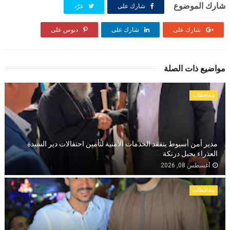
شارك الموضوع
شارك على
غرّد
شارك على
شارك على
دبوس على
مواضيع ذات الصلة
محافظات
مدير أمن أسيوط يتفقد الخدمات الأمنية لتأمين احتفالات دير السيدة
العذراء بجبل درنكة
أغسطس 08, 2026
محافظات