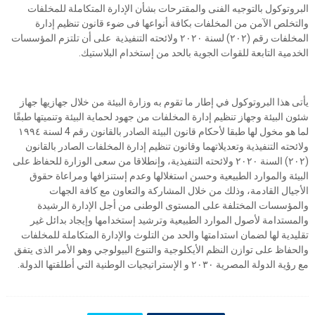
البروتوكول بالتوجيه الفنى والمقترحات بشأن الإدارة المتكاملة للمخلفات
والتخلص الآمن من المخلفات بكافة أنواعها فى ضوء قانون تنظيم إدارة
المخلفات رقم (۲۰۲) لسنة ۲۰۲۰ ولائحته التنفيذية على أن تلتزم المؤسسات
الخدمية التابعة للقوات الجوية بالحد من إستخدام البلاستيك.
يأتى هذا البروتوكول في إطار ما تقوم به وزارة البيئة من خلال جهازيها جهاز
شئون البيئة وجهاز تنظيم إدارة المخلفات من جهود لحماية البيئة وتنميتها طبقًا
لما هو مخول لها طبقا لأحكام قانون البيئة الصادر بالقانون رقم 4 لسنة ١٩٩٤
ولائحته التنفيذية وتعديلاتهما وقانون تنظيم إدارة المخلفات الصادر بالقانون
(۲۰۲) السنة ۲۰۲۰ ولائحته التنفيذية، وإنطلاقا من سعى الوزارة للحفاظ على
البيئة والموارد الطبيعية وحسن استغلالها وعدم إستنزافها ومراعاة حقوق
الأجيال القادمة، وذلك من خلال المشاركة والتعاون مع كافة الجهات
والمؤسسات المختلفة على المستوى الوطنى من أجل الإدارة الرشيدة
والمستدامة لأصول الموارد الطبيعية وترشيد إستخدامها وإيجاد بدائل غير
تقليدية لها لضمان استدامتها والحد من التلوث والإدارة المتكاملة للمخلفات
والحفاظ على توازن النظم الأيكلوجية والتنوع البيولوجي وهو الأمر الذى يتفق
مع رؤية الدولة المصرية ۲۰۳۰ و الإستراتيجيات الوطنية التي أطلقتها الدولة.