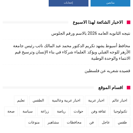
متابعين
إعجابات
الاخبار الشائعة لهذا الاسبوع
نتيجه الثانويه العامه 2026 بالاسم ورقم الجلوس
محافظ أسيوط يشهد تكريم الدكتور محمد عبد المالك نائب رئيس جامعة
الأزهر للوجه القبلي ويؤكد: العلماء شركاء في بناء الإنسان وترسيخ قيم
الانتماء والوحدة الوطنية
قصيده شعريه عن فلسطين
اقسام الموقع
اخبار عالم
اخبار عربية
اخبار عربية وعالمية
الطقس
تعليم
تكنولوجيا
ثقافة وفن
حوادث
رياضة
زراعة
سياسة
صحة
طقس
عاجل
فن
محافظات
مشاهير
منوعات