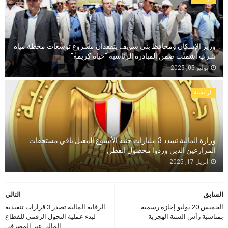
وزير الإسكان ومحافظ بني سويف يتفقدان مشروع توسعات محطة مياه
شرب أشمنت ضمن المبادرة الرئاسية "حياة كريمة"
يوليو 05, 2025
الرئيسية
وزارة المالية تسدد 3 مليارات جنيه الأسبوع المقبل باقي مستحقات
المزارعين الذين وردوا محصول القطن
أبريل 17, 2025
السابق
التالي
الخميس 20 يوليو إجازة رسمية
الرقابة المالية تصدر 3 قرارات تنفيذية
بمناسبة رأس السنة الهجرية
لبدء عملية التحول الرقمي للقطاع
المالي غير المصرفي