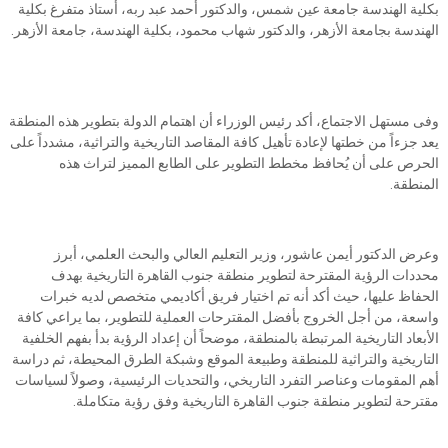
بكلية الهندسة جامعة عين شمس، والدكتور أحمد عبد ربه، أستاذ متفرغ بكلية
الهندسة بجامعة الأزهر، والدكتور شهاب محمود، بكلية الهندسة، جامعة الأزهر.
وفى مستهل الاجتماع، أكد رئيس الوزراء أن اهتمام الدولة بتطوير هذه المنطقة
يعد جزءاً من خطتها لإعادة تأهيل كافة المقاصد التاريخية والتراثية، مشدداً على
الحرص على أن يُحافظ مخطط التطوير على الطابع المميز لتراث هذه
المنطقة.
وعرض الدكتور أيمن عاشور، وزير التعليم العالي والبحث العلمي، أبرز
محددات الرؤية المقترحة لتطوير منطقة جنوب القاهرة التاريخية بهدف
الحفاظ عليها، حيث أكد أنه تم اختيار فريق أكاديمي متخصص لديه خبرات
واسعة، من أجل الخروج بأفضل المقترحات العملية للتطوير، بما يراعي كافة
الأبعاد التاريخية المرتبطة بالمنطقة، موضحاً أن إعداد الرؤية بدأ بفهم الخلفية
التاريخية والتراثية للمنطقة وطبيعة الموقع وشبكة الطرق المحيطة، ثم دراسة
أهم المقومات وعناصر التفرد التاريخي، والتحديات الرئيسية، وصولاً لسياسات
مقترحة لتطوير منطقة جنوب القاهرة التاريخية وفق رؤية متكاملة.