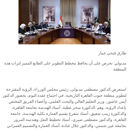
طارق فتحي عمار
مدبولي: نحرص على أن يحافظ مخطط التطوير على الطابع المميز لتراث هذه
المنطقة
استعرض الدكتور مصطفى مدبولي، رئيس مجلس الوزراء، الرؤية المقترحة
لتطوير منطقة جنوب القاهرة التاريخية، في اجتماع عقده اليوم، بحضور الدكتور
أيمن عاشور، وزير التعليم العالي والبحث العلمي، وأعضاء الفريق المختص
بإعداد الرؤية، وهم: الدكتورة سحر عطية، أستاذ الهندسة بجامعة القاهرة،
والدكتورة زينب شفيق، أستاذ متفرغ بقسم العمارة بكلية الهندسة، جامعة
القاهرة، والدكتور مصطفى صبري، أستاذ تخطيط النقل وهندسة المرور
بجامعة عين شمس، والدكتور جلال عبادة، أستاذ العمارة والتصميم العمراني