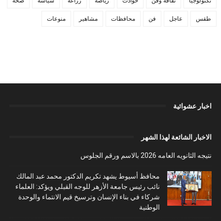
تكنولوجيا
ثقافة وفن
حوادث
رياضة
زراعة
سياسة
صحة
طقس
عاجل
فن
محافظات
مشاهير
منوعات
اخبار عشوائية
الاخبار الشائعة لهذا الشهر
نتيجه الثانويه العامه 2026 بالاسم ورقم الجلوس
محافظ أسيوط يشهد تكريم الدكتور محمد عبد المالك
نائب رئيس جامعة الأزهر للوجه القبلي ويؤكد: العلماء
شركاء في بناء الإنسان وترسيخ قيم الانتماء والوحدة
الوطنية