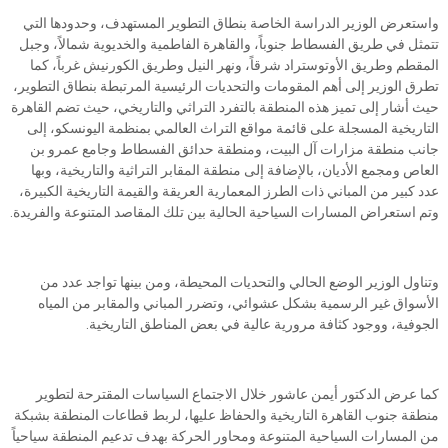
واستعرض الوزير الدراسة الخاصة بنطاق التطوير المستهدف، وحدودها التي
تتمثل في طريق الفسطاط جنوباً، والقاهرة الفاطمية والخديوية شمالاً، وجبل
المقطم وطريق الأوتوستراد شرقاً، ونهر النيل وطريق الكورنيش غرباً، كما
تطرق الوزير إلى أهم المقومات والتحديات الرئيسية المرتبطة بنطاق التطوير،
حيث أشار إلى تميز هذه المنطقة بالتفرد التراثي والتاريخي، حيث تضم القاهرة
التاريخية المسجلة على قائمة مواقع التراث العالمي بمنظمة اليونسكو، إلى
جانب منطقة مزارات آل البيت، ومنطقة حدائق الفسطاط وجامع عمرو بن
العاص ومجمع الأديان، بالإضافة إلى منطقة المقابر التراثية والتاريخية، وبها
عدد كبير من المباني ذات الطرز المعمارية العريقة والقيمة التاريخية الكبيرة،
وتم استعراض المسارات السياحية الحالية بين تلك المقاصد المتنوعة والفريدة.
وتناول الوزير الوضع الحالي والتحديات المحيطة، ومن بينها تواجد عدد من
الأسواق غير الرسمية بشكل عشوائي، وتضرر المباني والمقابر من المياه
الجوفية، ووجود كثافة مرورية عالية في بعض المناطق التاريخية.
كما عرض الدكتور أيمن عاشور خلال الاجتماع السياسات المقترحة لتطوير
منطقة جنوب القاهرة التاريخية والحفاظ عليها، لربط قطاعات المنطقة بشبكة
من المسارات السياحية المتنوعة ومحاور الحركة بهدف تدعيم المنطقة سياحياً