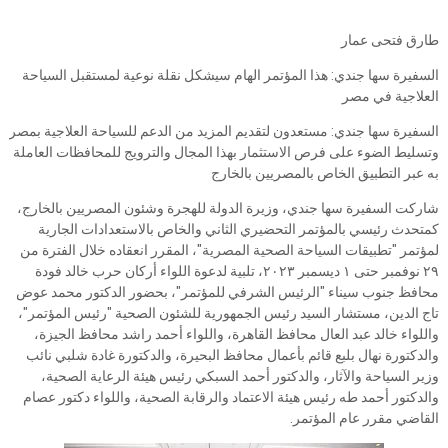
طارق فتحى عمار
السفيرة سها جندي: هذا المؤتمر الهام سيشكل نقلة نوعية لمستقبل السياحة
العلاجية في مصر
السفيرة سها جندي: مستعدون لتقديم المزيد من الدعم للسياحة العلاجية بمصر
وتسليط الضوء على فرص الاستثمار بهذا المجال والترويج للمحافظات العاملة
به عبر التطبيق الخاص بالمصريين بالخارج
شاركت السفيرة سها جندي، وزيرة الدولة للهجرة وشئون المصريين بالخارج،
كمتحدث رئيسي بالمؤتمر التحضيري الثاني والخاص بالاستعدادات الجارية
لمؤتمر "تطبيقات السياحة الصحية المصرية"، المقرر انعقاده خلال الفترة من
٢٩ نوفمبر حتى ١ ديسمبر ٢٠٢٣، تلبية لدعوة اللواء أركان حرب خالد فودة
محافظ جنوب سيناء "الرئيس الشرفي للمؤتمر"، بحضور الدكتور محمد عوض
تاج الدين، مستشار السيد رئيس الجمهورية للشئون الصحية "رئيس المؤتمر"،
واللواء خالد عبد العال محافظ القاهرة، واللواء أحمد راشد محافظ الجيزة،
والدكتورة نهال بلبع قائم بأعمال محافظ البحيرة، والدكتورة غادة شلبي نائب
وزير السياحة والآثار، والدكتور أحمد السبكي رئيس هيئة الرعاية الصحية،
والدكتور أحمد طه رئيس هيئة الاعتماد والرقابة الصحية، واللواء دكتور عصام
القاضي مقرر عام المؤتمر.