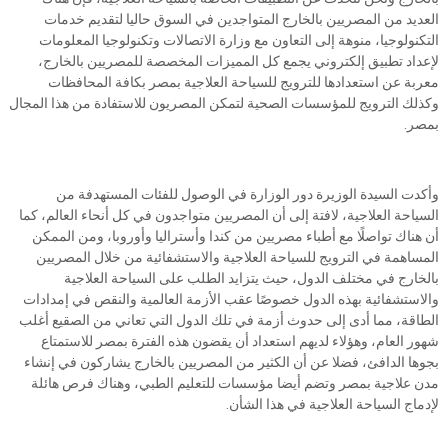
العديد من المصريين بالخارج المتواجدين في السوق حاليا لتقديم خدمات
التكنولوجيا، منوهة إلى التعاون مع وزارة الاتصالات وتكنولوجيا المعلومات
لإعداد تطبيق إلكتروني يجمع كل المميزات المخصصة للمصريين بالخارج،
معربة عن استعدادها للترويج للسياحة العلاجية بمصر بكافة المحافظات
وكذلك الترويج للمؤسسات الصحية لتمكن المصريون للاستفادة من هذا المجال
بمصر.
وأكدت السيدة الوزيرة دور الوزارة في الوصول للفئات المستهدفة من
السياحة العلاجية، لافتة إلى أن المصريين متواجدون في كل أنحاء العالم، كما
أن هناك تواصلًا مع أطباء مصريين من كندا وأستراليا وأوروبا، ومن الممكن
المساهمة في الترويج للسياحة العلاجية والاستشفائية من خلال المصريين
بالخارج في مختلف الدول، حيث يتزايد الطلب على السياحة العلاجية
والاستشفائية بهذه الدول خصوصًا عقب الأزمة العالمية والنقص في إمدادات
الطاقة، مما أدى إلى حدوث أزمة في تلك الدول التي تعاني من الصقيع أغلب
شهور العام، وهؤلاء لديهم استعداد أن يقضون هذه الفترة بمصر للاستمتاع
بجوها الدافئ، فضلا عن أن الكثير من المصريين بالخارج يشاركون في إنشاء
مدن علاجية بمصر وتضم أيضا مؤسسات للتعليم الطبي، وهناك فرص هائلة
لإدماج السياحة العلاجية في هذا الشأن.