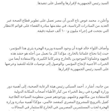
السيد رئيس الجمهورية لإقرارها والعمل على تنفيذها.
وأعلن د. محمد عوض تاج الدين أن مصر تعمل على تطوير قطاع الصحة عبر
العديد من المبادرات الرئاسية، في مقدمتها مبادرة القضاء على قوائم الانتظار
التي نجحت في إجراء مليون و٦٠٠ ألف عملية دقيقة.
وأضاف اللواء خالد فودة أن وجود السيدة وزيرة الهجرة يثري هذا المؤتمر،
حيث إننا نحتاج علمائنا بالخارج، مؤكدا كل ما نعمل من أجله هو حشد هذه
الجهود وعلماؤنا الموجودين بالخارج وشركاتنا الكبيرة، والاستفادة أيضا من
الخبرات الأجنبية لإنجاح المؤتمر، والوصول إلى توصيات قابلة للتنفيذ وعرضها
على السيد رئيس الجمهورية لإقرارها.
من جانبه، أشار د. أحمد السبكي رئيس هيئة الرعاية الصحية، إلى أهمية دور
وزارة الهجرة في ربط الخبراء من كبار الأطباء أصحاب المكانة الدولية
للاستفادة من مكانتهم وعلمهم، ووجودهم ضمن منظومة السياحة العلاجية
كفيل بالترويج للمشروع المصري كمقصد عالمي، مؤكدًا أهمية مبادرة وزارة
الهجرة لجذب المستثمرين المصريين في الخارج للاستثمار في المجالات