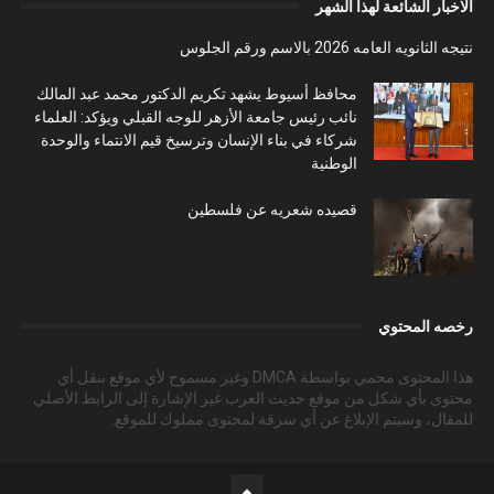
الاخبار الشائعة لهذا الشهر
نتيجه الثانويه العامه 2026 بالاسم ورقم الجلوس
محافظ أسيوط يشهد تكريم الدكتور محمد عبد المالك
نائب رئيس جامعة الأزهر للوجه القبلي ويؤكد: العلماء
شركاء في بناء الإنسان وترسيخ قيم الانتماء والوحدة
الوطنية
قصيده شعريه عن فلسطين
رخصه المحتوي
هذا المحتوى محمي بواسطة DMCA وغير مسموح لأي موقع بنقل أي
محتوى بأي شكل من موقع حديث العرب غير الإشارة إلى الرابط الأصلي
للمقال، وسيتم الإبلاغ عن أي سرقة لمحتوى مملوك للموقع.