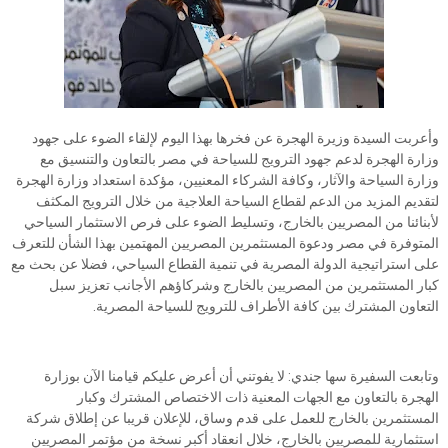
وأعربت السيدة وزيرة الهجرة عن فخرها بهذا اليوم لإلقاء الضوء على جهود
وزارة الهجرة لدعم جهود الترويج للسياحة في مصر بالتعاون والتنسيق مع
وزارة السياحة والآثار، وكافة الشركاء المعنيين، مؤكدة استعداد وزارة الهجرة
لتقديم المزيد من الدعم لقطاع السياحة العلاجية من خلال الترويج المكثف
لأبنائنا من المصريين بالخارج، وتسليط الضوء على فرص الاستثمار السياحي
المتوفرة في مصر ودعوة المستثمرين المصريين المهتمين بهذا الشأن للتعرف
على استراتيجية الدولة المصرية في تنمية القطاع السياحي، فضلا عن بحث مع
كبار المستثمرين من المصريين بالخارج وشركاؤهم الأجانب تعزيز سبل
التعاون المشترك بين كافة الأطراف للترويج للسياحة المصرية.
وتابعت السفيرة سها جندي: لا يفوتني أن أعرض عليكم قيامنا الآن بوزارة
الهجرة بالتعاون مع الجهات المعنية ذات الاختصاص المشترك وكبار
المستثمرين بالخارج للعمل على قدم وساق، للإعلان قريبا عن إطلاق شركة
استثمارية للمصريين بالخارج، خلال انعقاد أكبر نسخة من مؤتمر المصريين