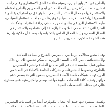
بالخارج في ٣١ يوليو الجاري، وسيتم مناقشة الشق الاستثماري وعلى رأسه
تدشين هذه الشركة ومن بين المجالات التي أبدى المصريون بالخارج الاهتمام
بالاستثمار فيها هو مجال الاستثمار السياحي، بما يتوافق مع استراتيجية الدولة
المصرية لزيادة عدد الغرف السياحية وغيرها من مجالات الاستثمار السياحي،
وأيضا الاستثمار الزراعي والذي له دور هام في زراعة المنتجات والأعشاب
الطبية التي تستخدم في العلاج، هذا بالإضافة إلى اهتمامهم بالاستثمار في
المجال الصحي، وأيضا المجال الخاص بالتكنولوجيا موضحة أن ملكية وإدارة
هذه الشركة ستكون للمصريين بالخارج.
وفيما يخص مجالات الربط بين المصريين بالخارج والسياحة العلاجية
والاستشفائية بمصر، أكدت السيدة الوزيرة أنه يمكن تحقيق ذلك من خلال
محاور عمل أساسية تتمثل في التواصل مع العلماء والخبراء المصريين
بالخارج، وخصوصا المجموعات والشركات الخاصة بالأطباء في العديد من
الدول فهناك شبكات كاملة للأطباء المصريين يسعون للتواجد بمصر لدعم
دولتهم وتقديم كافة الخدمات الطبية كواجب وطني والكثير منهم على مستوى
عالي في مختلف التخصصات الطبية.
ولفتت السفيرة سها جندي أن مجال التكنولوجيا أيضا من اهتمامات المصريين
بالخارج ونحن نتحدث عن التطبيقات الخاصة بالسياحة العلاجية، فإن هناك