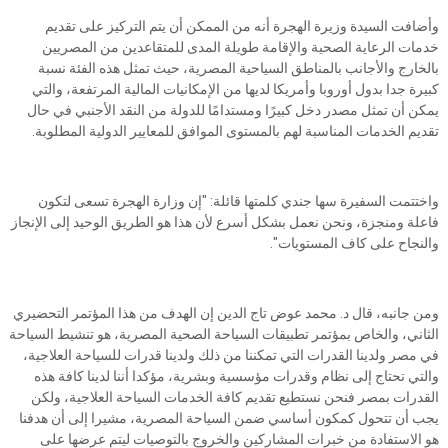
وأضافت السيدة وزيرة الهجرة أنه من الممكن أن يتم التركيز على تقديم
خدمات الرعاية الصحية والإقامة طويلة المدى للمتقاعدين من المصريين
بالخارج والأجانب بالمناطق السياحية المصرية، حيث تمثل هذه الفئة نسبة
كبيرة جدا بدول أوروبا وأمريكا لديها من الإمكانيات المالية المرتفعة، والتي
يمكن أن تمثل مصدر دخل كبيرًا ومستدامًا للدولة من النقد الأجنبي في حال
تقديم الخدمات المناسبة لهم بالمستوى الموافق للمعايير الدولية المطلوبة.
واختتمت السفيرة سها جندي كلمتها قائلة: "إن وزارة الهجرة تسعى لتكون
فاعلة ومنجزة، ونحن نعمل بشكل أسرع لأن هذا هو الطريق الوحيد إلى الإنجاز
والنجاح على كاف المستويات".
ومن جانبه، قال د. محمد عوض تاج الدين إن الهدف من هذا المؤتمر التحضيري
الثاني، والخاص بمؤتمر تطبيقات السياحة الصحية المصرية، هو تنشيط السياحة
في مصر ولدينا القدرات التي تمكننا من ذلك ولدينا قدرات للسياحة العلاجية،
والتي تحتاج إلى نظام وقدرات مؤسسية وبشرية، مؤكدا أننا لدينا كافة هذه
القدرات بمصر فنحن نستطيع تقديم كافة الخدمات السياحة العلاجية، ولكن
يجب أن تتحول كمكون أساسي ضمن السياحة المصرية، مشيرا إلى أن هدفنا
هو الاستفادة من خبرات المشاركين والخروج بالتوصيات ليتم عرضها على