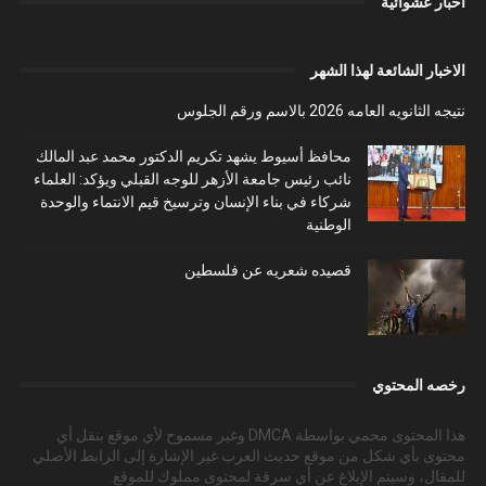
اخبار عشوائية
الاخبار الشائعة لهذا الشهر
نتيجه الثانويه العامه 2026 بالاسم ورقم الجلوس
محافظ أسيوط يشهد تكريم الدكتور محمد عبد المالك
نائب رئيس جامعة الأزهر للوجه القبلي ويؤكد: العلماء
شركاء في بناء الإنسان وترسيخ قيم الانتماء والوحدة
الوطنية
قصيده شعريه عن فلسطين
رخصه المحتوي
هذا المحتوى محمي بواسطة DMCA وغير مسموح لأي موقع بنقل أي
محتوى بأي شكل من موقع حديث العرب غير الإشارة إلى الرابط الأصلي
للمقال، وسيتم الإبلاغ عن أي سرقة لمحتوى مملوك للموقع.