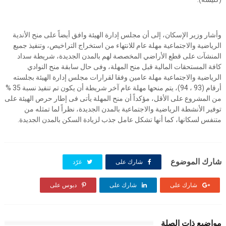
وأشار وزير الإسكان، إلى أن مجلس إدارة الهيئة وافق أيضاً على منح الأندية
الرياضية والاجتماعية مهلة عام للانتهاء من استخراج التراخيص، وتنفيذ جميع
المنشآت على قطع الأراضي المخصصة لهم بالمدن الجديدة، شريطة سداد
كافة المستحقات المالية قبل منح المهلة، وفى حال سابقة منح النوادي
الرياضية والاجتماعية مهلة عامين وفقا لقرارات مجلس إدارة الهيئة بجلسته
أرقام (93 ، 94)، يتم منحها مهلة عام آخر شريطة أن يكون تم تنفيذ نسبة 35 %
من المشروع على الأقل، مؤكداً أن منح المهلة يأتى فى إطار حرص الهيئة على
توفير الأنشطة الرياضية والاجتماعية بالمدن الجديدة، نظراً لما تمثله من
متنفس لسكانها، كما أنها تشكل عامل جذب لزيادة السكن بالمدن الجديدة.
شارك الموضوع
شارك على
غرّد
شارك على
شارك على
دبوس على
مواضيع ذات الصلة