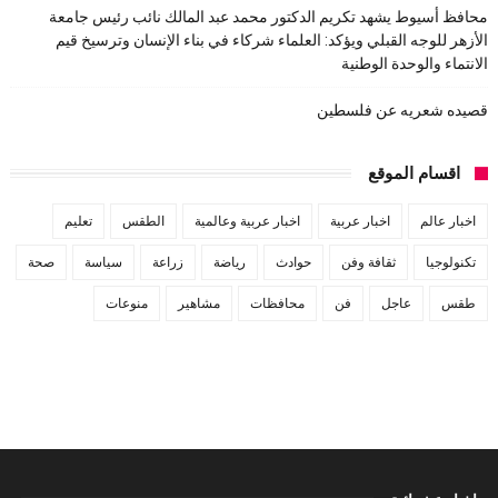
محافظ أسيوط يشهد تكريم الدكتور محمد عبد المالك نائب رئيس جامعة
الأزهر للوجه القبلي ويؤكد: العلماء شركاء في بناء الإنسان وترسيخ قيم
الانتماء والوحدة الوطنية
قصيده شعريه عن فلسطين
اقسام الموقع
اخبار عالم
اخبار عربية
اخبار عربية وعالمية
الطقس
تعليم
تكنولوجيا
ثقافة وفن
حوادث
رياضة
زراعة
سياسة
صحة
طقس
عاجل
فن
محافظات
مشاهير
منوعات