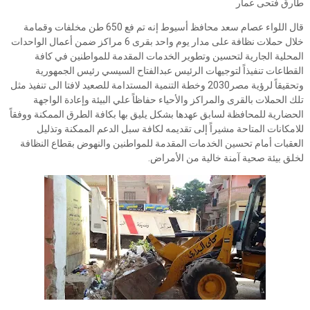
طارق فتحى عمار
قال اللواء عصام سعد محافظ أسيوط إنه تم فع 650 طن مخلفات وقمامة
خلال حملات نظافة على مدار يوم واحد بقرى 6 مراكز ضمن أعمال الواحدات
المحلية الجارية لتحسين وتطوير الخدمات المقدمة للمواطنين في كافة
القطاعات تنفيذاً لتوجيهات الرئيس عبدالفتاح السيسي رئيس الجمهورية
وتحقيقاً لرؤية مصر2030 وخطة التنمية المستدامة للصعيد لافتا الى تنفيذ مثل
تلك الحملات بالقرى والمراكز والأحياء حفاظاً علي البيئة وإعادة الواجهة
الحضارية للمحافظة لسابق عهدها بشكل يليق بها بكافة الطرق الممكنة ووفقاً
للامكانات المتاحة مشيراً إلى تقديمه لكافة سبل الدعم الممكنة وتذليل
العقبات أمام تحسين الخدمات المقدمة للمواطنين والنهوض بقطاع النظافة
لخلق بيئة صحية آمنة خالية من الأمراض.