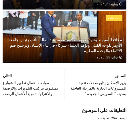
يوليو 31, 2026
محافظات
محافظ أسيوط يشهد تكريم الدكتور محمد عبد المالك نائب رئيس جامعة
الأزهر للوجه القبلي ويؤكد: العلماء شركاء في بناء الإنسان وترسيخ قيم
الانتماء والوحدة الوطنية
يوليو 28, 2026
السابق
التالي
وزير الإسكان يتابع معدلات تنفيذ
مواصلة أعمال تطوير الشوارع
المشروعات الجارية بالمرحلة العاجلة
بمنفلوط بتركيب البلدورات والأرصفة
بمدينة " السويس الجديدة "
والانترلوك تمهيداً لأعمال الرصف
التعليقات على الموضوع
ليست هناك تعليقات