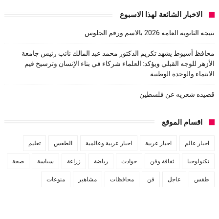
الاخبار الشائعة لهذا الاسبوع
نتيجه الثانويه العامه 2026 بالاسم ورقم الجلوس
محافظ أسيوط يشهد تكريم الدكتور محمد عبد المالك نائب رئيس جامعة
الأزهر للوجه القبلي ويؤكد: العلماء شركاء في بناء الإنسان وترسيخ قيم
الانتماء والوحدة الوطنية
قصيده شعريه عن فلسطين
اقسام الموقع
اخبار عالم
اخبار عربية
اخبار عربية وعالمية
الطقس
تعليم
تكنولوجيا
ثقافة وفن
حوادث
رياضة
زراعة
سياسة
صحة
طقس
عاجل
فن
محافظات
مشاهير
منوعات