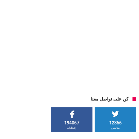
كن على تواصل معنا
194067
12356
متابعين
إعجابات