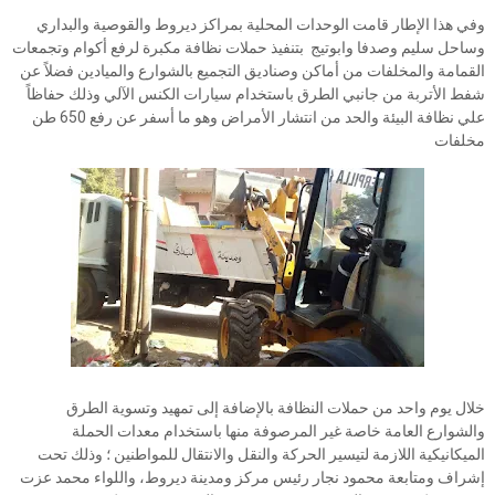
وفي هذا الإطار قامت الوحدات المحلية بمراكز ديروط والقوصية والبداري
وساحل سليم وصدفا وابوتيج بتنفيذ حملات نظافة مكبرة لرفع أكوام وتجمعات
القمامة والمخلفات من أماكن وصناديق التجميع بالشوارع والميادين فضلاً عن
شفط الأتربة من جانبي الطرق باستخدام سيارات الكنس الآلي وذلك حفاظاً
علي نظافة البيئة والحد من انتشار الأمراض وهو ما أسفر عن رفع 650 طن
مخلفات
خلال يوم واحد من حملات النظافة بالإضافة إلى تمهيد وتسوية الطرق
والشوارع العامة خاصة غير المرصوفة منها باستخدام معدات الحملة
الميكانيكية اللازمة لتيسير الحركة والنقل والانتقال للمواطنين ؛ وذلك تحت
إشراف ومتابعة محمود نجار رئيس مركز ومدينة ديروط، واللواء محمد عزت