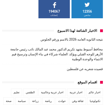
194067
12356
متابعين
إعجابات
الاخبار الشائعة لهذا الاسبوع
نتيجه الثانويه العامه 2026 بالاسم ورقم الجلوس
محافظ أسيوط يشهد تكريم الدكتور محمد عبد المالك نائب رئيس جامعة
الأزهر للوجه القبلي ويؤكد: العلماء شركاء في بناء الإنسان وترسيخ قيم
الانتماء والوحدة الوطنية
قصيده شعريه عن فلسطين
اقسام الموقع
اخبار عالم
اخبار عربية
اخبار عربية وعالمية
الطقس
تعليم
تكنولوجيا
ثقافة وفن
حوادث
رياضة
زراعة
سياسة
صحة