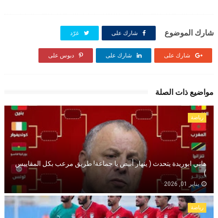
شارك الموضوع
شارك على
غرّد
شارك على
شارك على
دبوس على
مواضيع ذات الصلة
رياضة
هاني ابوريدة يتحدث ( ينهار أبيض يا جماعة! طريق مرعب بكل المقاييس
)
يناير 01, 2026
رياضة