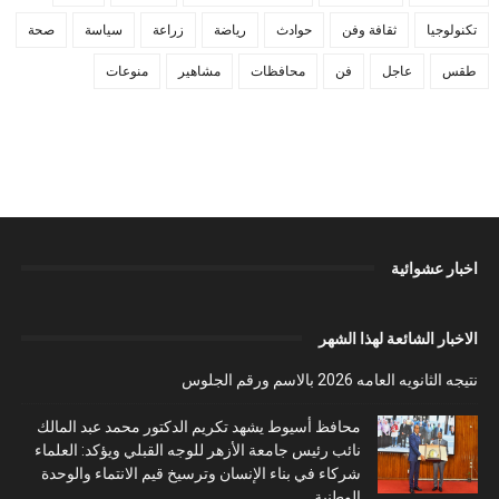
تكنولوجيا
ثقافة وفن
حوادث
رياضة
زراعة
سياسة
صحة
طقس
عاجل
فن
محافظات
مشاهير
منوعات
اخبار عشوائية
الاخبار الشائعة لهذا الشهر
نتيجه الثانويه العامه 2026 بالاسم ورقم الجلوس
محافظ أسيوط يشهد تكريم الدكتور محمد عبد المالك
نائب رئيس جامعة الأزهر للوجه القبلي ويؤكد: العلماء
شركاء في بناء الإنسان وترسيخ قيم الانتماء والوحدة
الوطنية