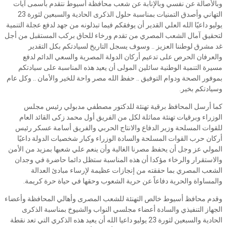
وبالأصالة عن نفسي وبالإنابة عن شعب محافظة أسيوط نتقدم بأسمى آيات
التهاني وأصدق التمنيات بمناسبة حلول الذكرى الحادية والسبعين لثورة 23
يوليو داعيًا الله العلي القدير أن يوفقكم فيما تبذلونه من جهد لدفع عجلة التنمية
لتحقيق آمال الشعب المصري من تقدم ورخاء للحاق بركب المستقبل من أجل
غد مشرق لوطننا العزيز .. وسوف يسجل التاريخ لسيادتكم بكل التقدير
والعرفان الحرص على تدعيم أركان الدولة المصرية والسعي الدائم لدفع
مسيرة التنمية الوطنية سائلين المولى أن يعيد هذه المناسبة على سيادتكم
بموفور الصحة ودوام التوفيق .. حفظ الله مصر واحة للخير والأمان .. وكل عام
وسيادتكم بخير.
كما أرسل المحافظ برقية تهنئة للدكتور مصطفي مدبولي رئيس مجلس
الوزراء وبرقيات تهنئة مماثلة لكل من الفريق أول محمد زكى القائد العام
للقوات المسلحة وزير الدفاع والانتاج الحربي والفريق أسامة عسكر رئيس
أركان حرب القوات المسلحة والسادة الوزراء وكبار شخصيات الدولة داعيًا
المولي عز وجل أن يحفظ مصرنا الغالية وأن ينعم علي شعبها بمزيد من الأمن
والاستقرار والرخاء مؤكدا أن هذه المناسبة ستظل دائما حاضرة في وجدان
الشعب المصري بما حققته من إنجازات عظيمة لإرساء مبادئ العدالة
والمساواة والحرية دفاعاً عن حرية الشعوب وحقها في حياة حرة كريمة.
وقدم محافظ أسيوط خالص التهنئة للشعب المصرى وأهالي المحافظة وأعضاء
الجهاز التنفيذي والسادة أعضاء مجلسي النواب والشيوخ بمناسبة الذكرى
الحادية والسبعين لثورة 23 يوليو داعيا الله أن يعيد هذه الذكري التي تعد نقطة