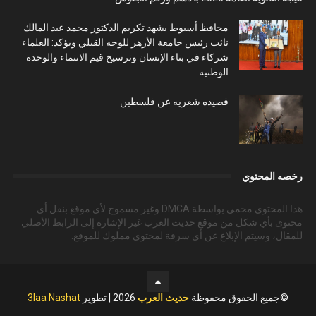
محافظ أسيوط يشهد تكريم الدكتور محمد عبد المالك
نائب رئيس جامعة الأزهر للوجه القبلي ويؤكد: العلماء
شركاء في بناء الإنسان وترسيخ قيم الانتماء والوحدة
الوطنية
قصيده شعريه عن فلسطين
رخصه المحتوي
هذا المحتوى محمي بواسطة DMCA وغير مسموح لأي موقع بنقل أي
محتوى بأي شكل من موقع حديث العرب غير الإشارة إلى الرابط الأصلي
للمقال، وسيتم الإبلاغ عن أي سرقة لمحتوى مملوك للموقع.
©جميع الحقوق محفوظة
حديث العرب
2026 | تطوير
3laa Nashat