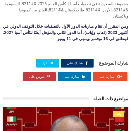
مجموعة السعودية في تصفيات آسيا لـ كأس العالم 2026 &#8211; السعودية
&#8211; الأردن &#8211; طاجيكستان &#8211; الفائز من كمبويدا
وباكستان
ومن المقرر أن تقام مباريات الدور الأول بالتصفيات خلال التوقف الدولي في
أكتوبر 2023 (ذهاب وإياب)، أما الدور الثاني والمؤهل أيضًا لكأس آسيا 2027،
فينطلق في 16 نوفمبر وينتهي في 11 يونيو
شارك الموضوع
شارك على
غرّد
شارك على
شارك على
دبوس على
مواضيع ذات الصلة
رياضة