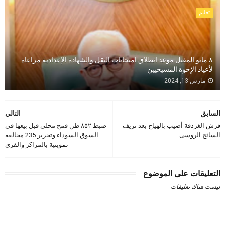
تعليم
٨ مايو المقبل موعد انطلاق امتحانات النقل والشهادة الإعدادية مراعاة
لأعياد الإخوة المسيحيين
مارس 13, 2024
السابق
التالي
قرش الغردقة أصيب بالهياج بعد نزيف
ضبط ٨٥٢ طن قمح محلي قبل بيعها في
السائح الروسى
السوق السوداء وتحرير 235 مخالفة
تموينية بالمراكز والقرى
التعليقات على الموضوع
ليست هناك تعليقات