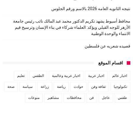
نتيجه الثانويه العامه 2026 بالاسم ورقم الجلوس
محافظ أسيوط يشهد تكريم الدكتور محمد عبد المالك نائب رئيس جامعة
الأزهر للوجه القبلي ويؤكد: العلماء شركاء في بناء الإنسان وترسيخ قيم
الانتماء والوحدة الوطنية
قصيده شعريه عن فلسطين
اقسام الموقع
اخبار عالم
اخبار عربية
اخبار عربية وعالمية
الطقس
تعليم
تكنولوجيا
ثقافة وفن
حوادث
رياضة
زراعة
سياسة
صحة
طقس
عاجل
فن
محافظات
مشاهير
منوعات