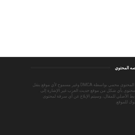
ه المحتوي
هذا المحتوى محمي بواسطة DMCA وغير مسموح لأي موقع بنقل
محتوى بأي شكل من موقع حديث العرب غير الإشارة إلى
بط الأصلي للمقال، وسيتم الإبلاغ عن أي سرقة لمحتوى
وك للموقع.