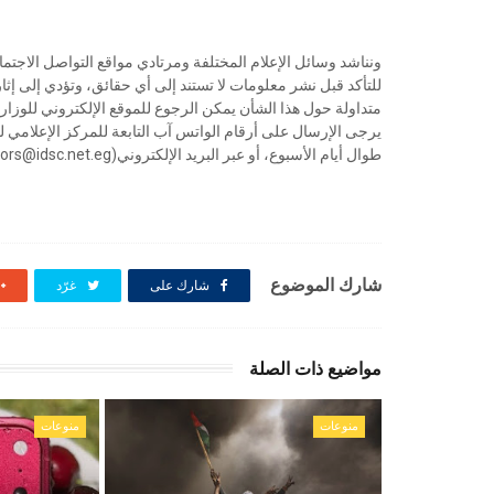
ونناشد وسائل الإعلام المختلفة ومرتادي مواقع التواصل الاجتم
للتأكد قبل نشر ‏معلومات لا تستند إلى أي حقائق، وتؤدي إلى إث
طوال أيام الأسبوع، أو عبر البريد الإلكتروني(rumors@idsc.net.eg ).
شارك الموضوع
شارك على
غرّد
مواضيع ذات الصلة
منوعات
منوعات