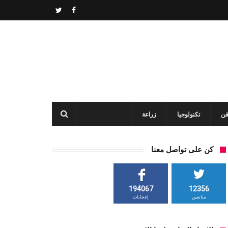
فن
تكنولوجيا
زراعة
كن على تواصل معنا
194067
12356
متابعين
إعجابات