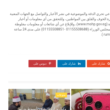
اعي تحري الدقة والموضوعية ‏في نشر الأخبار والتواصل مع الجهات المعنية
ارة الخوف والقلق بين المواطنين، وللتحقق من أي معلومات أو أخبار
متداولة حول هذا الشأن يمكن الرجوع للموقع الإلكتروني للوزارة (www.mohp.gov.eg)، وللإبلاغ عن أي شائعات أو معلومات مغلوطة
يرجى الإرسال على أرقام الواتس آب التابعة للمركز الإعلامي لمجلس الوزراء (01155508688 -01155508851) على مدى 24 ساعة
شارك على
شارك على
دبوس على
منوعات
وكيل وزارة الاوقاف بأسيوط يترأس