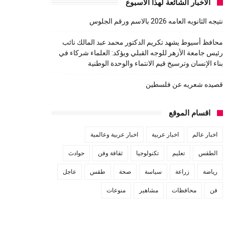
الاخبار الشائعة لهذا الاسبوع
نتيجه الثانويه العامه 2026 بالاسم ورقم الجلوس
محافظ أسيوط يشهد تكريم الدكتور محمد عبد المالك نائب
رئيس جامعة الأزهر للوجه القبلي ويؤكد: العلماء شركاء في
بناء الإنسان وترسيخ قيم الانتماء والوحدة الوطنية
قصيده شعريه عن فلسطين
اقسام الموقع
اخبار عالم
اخبار عربية
اخبار عربية وعالمية
الطقس
تعليم
تكنولوجيا
ثقافة وفن
حوادث
رياضة
زراعة
سياسة
صحة
طقس
عاجل
فن
محافظات
مشاهير
منوعات