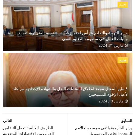
تعليم
وزير التربية والتعليم يترأس اجتماع قيادات التعليم الفني ويستعرض رؤية
وآليات العمل فى منظومة التعليم الفنى
مارس 31, 2024
تعليم
٨ مايو المقبل موعد انطلاق امتحانات النقل والشهادة الإعدادية مراعاة
لأعياد الإخوة المسيحيين
مارس 13, 2024
السابق
التالي
وزير الخارجية يلتقي مع مبعوث الأمم
الظروف العالمية تجعل التضامن
المتحدة الخاص إلى سوريا
الدولى بين الاقتصادات المتقدمة