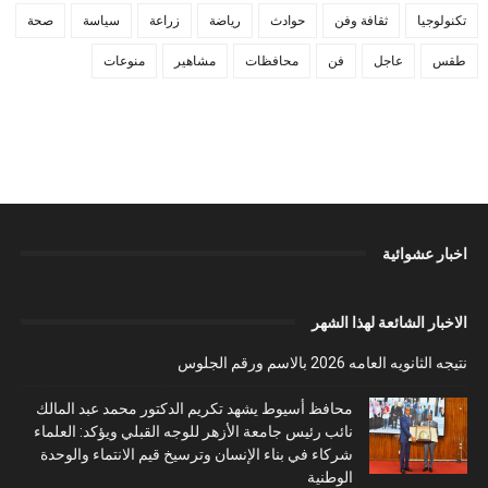
تكنولوجيا
ثقافة وفن
حوادث
رياضة
زراعة
سياسة
صحة
طقس
عاجل
فن
محافظات
مشاهير
منوعات
اخبار عشوائية
الاخبار الشائعة لهذا الشهر
نتيجه الثانويه العامه 2026 بالاسم ورقم الجلوس
محافظ أسيوط يشهد تكريم الدكتور محمد عبد المالك
نائب رئيس جامعة الأزهر للوجه القبلي ويؤكد: العلماء
شركاء في بناء الإنسان وترسيخ قيم الانتماء والوحدة
الوطنية