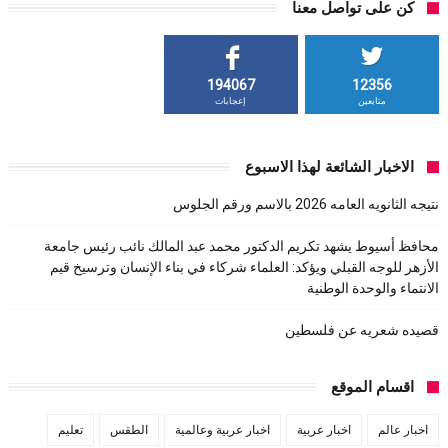
كن على تواصل معنا
194067
12356
متابعين
إعجابات
الاخبار الشائعة لهذا الاسبوع
نتيجه الثانويه العامه 2026 بالاسم ورقم الجلوس
محافظ أسيوط يشهد تكريم الدكتور محمد عبد المالك نائب رئيس جامعة
الأزهر للوجه القبلي ويؤكد: العلماء شركاء في بناء الإنسان وترسيخ قيم
الانتماء والوحدة الوطنية
قصيده شعريه عن فلسطين
اقسام الموقع
اخبار عالم
اخبار عربية
اخبار عربية وعالمية
الطقس
تعليم