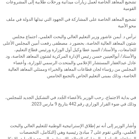
تشجيع المعاهد الخاصة لعمل زيارات ميدانية ورحلات طلابية إلى المشروعات
القومية
تشجيع المعاهد الخاصة على المشاركة في الجهود التي تبذلها الدولة في ملف
محو الأمية
ترأس د. أيمن عاشور وزير التعليم العالي والبحث العلمي، اجتماع مجلس
شئون المعاهد العالية الخاصة، بحضور د. مصطفى رفعت أمين المجلس الأعلى
للجامعات، والأستاذ/ السيد عطا وكيل أول الوزارة ورئيس قطاع التعليم،
والأستاذ/ أبوالعينين حسن رئيس الإدارة المركزية لشئون المعاهد الخاصة، ود.
عادل عبدالغفار المستشار الإعلامي والمتحدث الرسمي للوزارة، وأعضاء
المجلس من رؤساء لجان قطاعات المعاهد والخبراء وممثلي المعاهد العالية
الخاصة، وذلك بمبنى التعليم الخاص بالتجمع الخامس.
في بداية الاجتماع، رحب الوزير بالأعضاء الجُدد في التشكيل الجديد للمجلس،
وذلك في ضوء القرار الوزاري رقم 442 بتاريخ 9 مارس 2023.
وأشار الوزير إلى أنه تم إطلاق الإستراتيجية الوطنية للتعليم العالي والبحث
العلمي، والتي تقوم على 7 مبادئ رئيسية وهي (التكامل، التخصصات
المتداخلة، التواصل، المشاركة الفعالة، الاستدامة، المرجعية الدولية، الابتكار