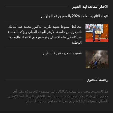
الاخبار الشائعة لهذا الشهر
نتيجه الثانويه العامه 2026 بالاسم ورقم الجلوس
محافظ أسيوط يشهد تكريم الدكتور محمد عبد المالك
نائب رئيس جامعة الأزهر للوجه القبلي ويؤكد: العلماء
شركاء في بناء الإنسان وترسيخ قيم الانتماء والوحدة
الوطنية
قصيده شعريه عن فلسطين
رخصه المحتوي
هذا المحتوى محمي بواسطة DMCA وغير مسموح لأي موقع بنقل أي
محتوى بأي شكل من موقع حديث العرب غير الإشارة إلى الرابط الأصلي
للمقال، وسيتم الإبلاغ عن أي سرقة لمحتوى مملوك للموقع.