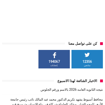
كن على تواصل معنا
194067
12356
متابعين
إعجابات
الاخبار الشائعة لهذا الاسبوع
نتيجه الثانويه العامه 2026 بالاسم ورقم الجلوس
محافظ أسيوط يشهد تكريم الدكتور محمد عبد المالك نائب رئيس جامعة
الأزهر للوجه القبلي ويؤكد: العلماء شركاء في بناء الإنسان وترسيخ قيم