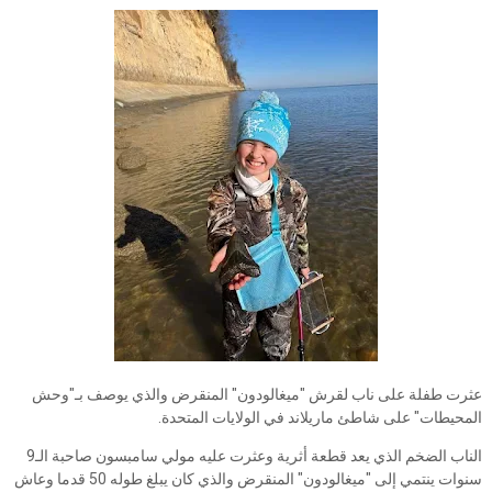
عثرت طفلة على ناب لقرش "ميغالودون" المنقرض والذي يوصف بـ"وحش
المحيطات" على شاطئ ماريلاند في الولايات المتحدة.
الناب الضخم الذي يعد قطعة أثرية وعثرت عليه مولي سامبسون صاحبة الـ9
سنوات ينتمي إلى "ميغالودون" المنقرض والذي كان يبلغ طوله 50 قدما وعاش