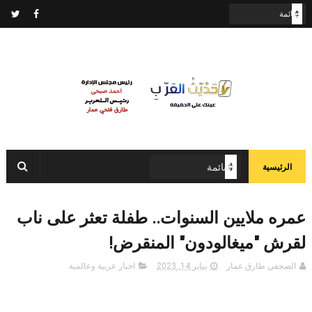
الرئيسية
عمره ملايين السنوات.. طفلة تعثر على ناب
لقرش "ميغالودون" المنقرض!
الصحفي طارق عمار
يناير 14, 2023
اخبار عربية وعالمية