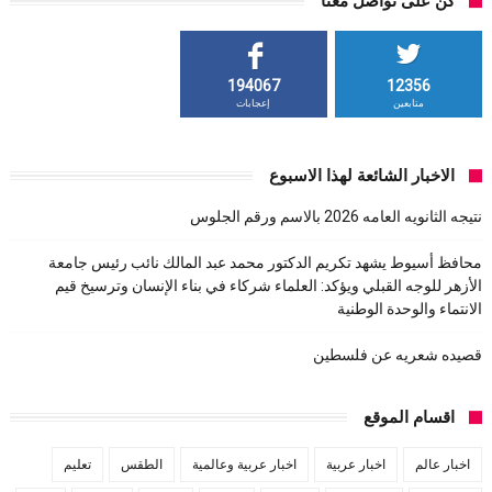
كن على تواصل معنا
194067
12356
متابعين
إعجابات
الاخبار الشائعة لهذا الاسبوع
نتيجه الثانويه العامه 2026 بالاسم ورقم الجلوس
محافظ أسيوط يشهد تكريم الدكتور محمد عبد المالك نائب رئيس جامعة
الأزهر للوجه القبلي ويؤكد: العلماء شركاء في بناء الإنسان وترسيخ قيم
الانتماء والوحدة الوطنية
قصيده شعريه عن فلسطين
اقسام الموقع
اخبار عالم
اخبار عربية
اخبار عربية وعالمية
الطقس
تعليم