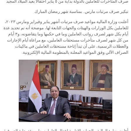
صرف المتأخرات للعاملين بالدولة بداية من ٥ يناير احتفالاً بعيد الميلاد المجيد
تبكير صرف مرتبات مارس.. بمناسبة شهر رمضان المبارك
أعلنت وزارة المالية مواعيد صرف مرتبات أشهر يناير وفبراير ومارس ٢٠٢٣،
للعاملين بكل الوزارات والهيئات والجهات التابعة لها، موضحة أنه تم تحديد عدة
أيام بكل شهر لصرف رواتب العاملين وما في حكمها وما يتقاضونه، و٣ أيام
من كل شهر لصرف متأخرات مستحقات العاملين، مع مراعاة أيام الإجازات
والعطلات الرسمية، على أن تبدأ إتاحة مستحقات العاملين في ماكينات
الصراف الآلي وفق المواعيد المعلنة بالمنظومة المالية الإلكترونية.
أهابت وزارة المالية، بالجهات الإدارية إخطار العاملين بها بموعد بداية الصرف؛