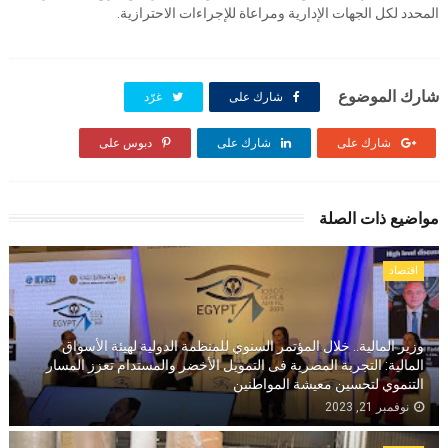
المحدد لكل الجهات الإدارية ومراعاة للإجراءات الاحترازية.
شارك الموضوع
شارك على
غرّد
شارك على
شارك على
دبوس على
مواضيع ذات الصلة
اقتصاد
وزير المالية.. خلال المؤتمر السنوي للمنظمة الدولية لهيئة الأسواق
المالية: التجربة المصرية فى التمويل الأخضر والمستدام تعزز المسار
التنموي لتحسين معيشة المواطنين
نوفمبر 21, 2023