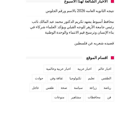
الاخبار الشائعة لهذا الاسبوع
نتيجه الثانويه العامه 2026 بالاسم ورقم الجلوس
محافظ أسيوط يشهد تكريم الدكتور محمد عبد المالك نائب
رئيس جامعة الأزهر للوجه القبلي ويؤكد: العلماء شركاء في
بناء الإنسان وترسيخ قيم الانتماء والوحدة الوطنية
قصيده شعريه عن فلسطين
اقسام الموقع
اخبار عالم
اخبار عربية
اخبار عربية وعالمية
الطقس
تعليم
تكنولوجيا
ثقافة وفن
حوادث
رياضة
زراعة
سياسة
صحة
طقس
عاجل
فن
محافظات
مشاهير
منوعات