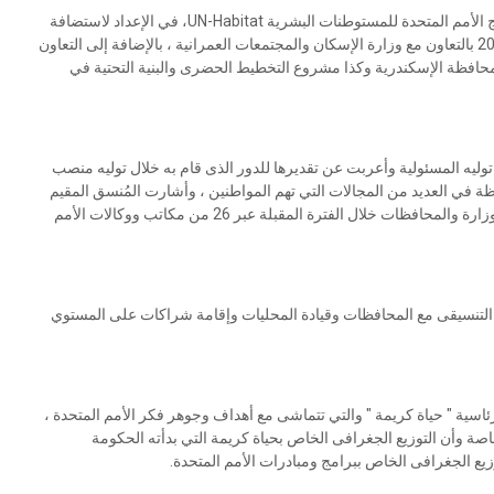
وأوضح اللواء هشام آمنة أن هناك تعاون جيد بين الوزارة وبرنامج الأمم المتحدة للمستوطنات البشرية UN-Habitat، في الإعداد لاستضافة
مصر المنتدى الحضرى العالمى في النسخة الثانية عشر عام 2024 بالتعاون مع وزارة الإسكان والمجتمعات العمرانية ، بالإضافة إلى التعاون
بمحافظة الإسكندرية وكذا مشروع التخطيط الحضرى والبنية التحتية في
لى توليه المسئولية وأعربت عن تقديرها للدور الذى قام به خلال توليه منصب
 في العديد من المجالات التي تهم المواطنين ، وأشارت المُنسق المقيم
للأمم المتحدة في مصر إلى حرصها على استمرار التعاون مع الوزارة والمحافظات خلال الفترة المقبلة عبر 26 من مكاتب ووكالات الأمم
لية التنسيقى مع المحافظات وقيادة المحليات وإقامة شراكات على المستوي
رئاسية " حياة كريمة " والتي تتماشى مع أهداف وجوهر فكر الأمم المتحدة ،
اصة وأن التوزيع الجغرافى الخاص بحياة كريمة التي بدأته الحكومة
يع الجغرافى الخاص ببرامج ومبادرات الأمم المتحدة.