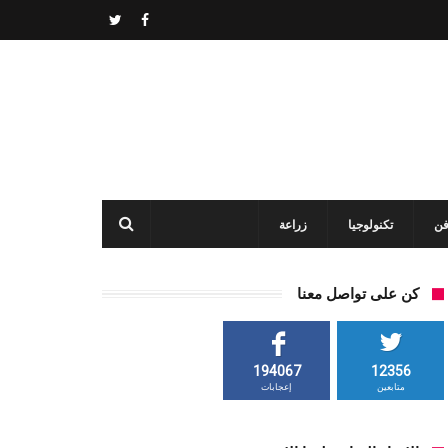
فن
تكنولوجيا
زراعة
كن على تواصل معنا
194067
12356
متابعين
إعجابات