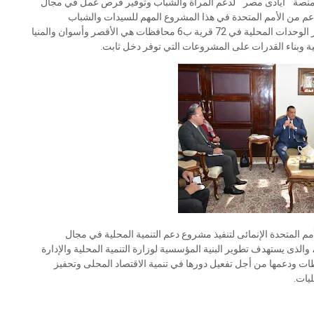
بر منصة " أيادى مصر " لدعم المرأة والشباب وتوفير فرص عمل في مجال
لدعم من الأمم المتحدة في هذا المشروع المهم للسيدات والشباب
بالمحافظات ، مشيراً إلى مشروع إدارة محلية مستدامة وتطوير الوحدات المحلية في 72 قرية ب6 محافظات هي الأقصر وأسوان والمنيا
ية وبناء القدرات على المشروعات التي توفر دخل ثابت.
أمم المتحدة الإنمائى لتنفيذ مشروع دعم التنمية المحلية في مجال
 والذى يستهدف تطوير البنية المؤسسية لوزارة التنمية المحلية والإدارة
فظات ودعمها من أجل تفعيل دورها في تنمية الاقتصاد المحلى وتحفيز
ليات.