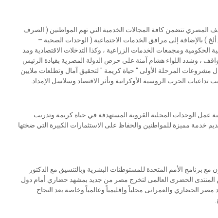
يف المصري تتضمن كافة المجالات الخدمية التي تهم المواطنين ( الصرف
ألخ ) بالإضافة إلى مرافق الخدمات الاجتماعية ( الوحدات الصحية –
ية الحكومية ومجمعات الخدمات الزراعية ، وكذا التدخلات الاقتصادية ومد
لمواقف ، وشدد اللواء هشام آمنة على حرص الدولة المصرية بقيادة الرئيس
شروعات المرحلة الأولى " حياة كريمة " لتحقيق آمال وتطلعات ملايين
بب تداعيات الحرب الروسية الأوكرانية وتأثر الاقتصاد وسلاسل الإمداد.
فية عمل الوحدات المحلية القروية المستهدفة في حياة كريمة وتدريب
ديم خدمة مميزة للمواطنين والحفاظ على الاستثمارات الكبيرة التي ضختها
ون مع برنامج الأمم المتحدة للمستوطنات البشرية وبالتنسيق مع الدكتور
 من المنتدى الحضرى العالمى لتخرج مصر من جديد بمشهد حضاري أمام دول
صر الحضاري والعمرانى محلياً وإقليمياً وعالمياً وخاصة بعد النجاح
.