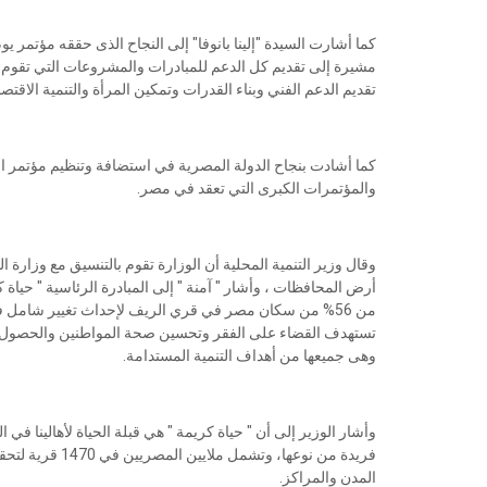
كما أشارت السيدة "إلينا بانوفا" إلى النجاح الذى حققه مؤتمر ي
مشيرة إلى تقديم كل الدعم للمبادرات والمشروعات التي تقوم ب
تقديم الدعم الفني وبناء القدرات وتمكين المرأة والتنمية الاقت
كما أشادت بنجاح الدولة المصرية في استضافة وتنظيم مؤتمر ا
والمؤتمرات الكبرى التي تعقد في مصر.
وقال وزير التنمية المحلية أن الوزارة تقوم بالتنسيق مع وزارة
أرض المحافظات ، وأشار " آمنة " إلى المبادرة الرئاسية " حياة
من 56% من سكان مصر في قري الريف لإحداث تغيير شامل فى حي
تستهدف القضاء على الفقر وتحسين صحة المواطنين والحصول عل
وهى جميعها من أهداف التنمية المستدامة.
وأشار الوزير إلى أن " حياة كريمة " هي قبلة الحياة لأهالينا 
فريدة من نوعها،
المدن والمراكز.