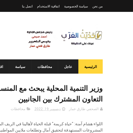
من نحن
سياسة الخصوصية
اتفاقية الاستخدام
اتصل بنا
الرئيسية
عاجل
محافظات
سياسة
اق
وزير التنمية المحلية يبحث مع المن
التعاون المشترك بين الجانبين
الصحفي طارق عمار
ديسمبر 19, 2022
محافظات
اللواء هشام آمنة: "حياة كريمة" قبلة الحياة لأهالينا في الر
المشروعات المستهدفة لتحقيق آمال وتطلعات ملايين المواطني