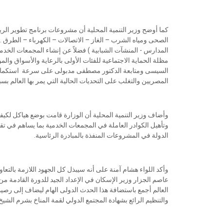
كما أوضح وزير التنمية المحلية أن مشروعات برنامج تطوير الر
الصحى ومياه الشرب – الغاز – الاتصالات – الكهرباء – الطرق ..
المدارس - المنشآت الشبابية ) فضلاً عن إنشاء المجمعات الخدم
مظلة الحماية الاجتماعية للفئات الأولى بالرعاية والأسواق وا
السيسى ومتابعة الدكتور مصطفى مدبولى على سرعة استكمال م
المصريين والتغلب على التحديات الحالية التي يمر بها العالم بس
وأضاف وزير التنمية المحلية أن الوزارة قامت بوضع هياكل لكي
وتأهيل الكوادر العاملة في المجمعات الخدمية بما يساهم في تق
الدولة في المشروعات المنفذة بالمبادرة الرئاسية.
وأكد اللواء هشام آمنة على أنه سيبذل كل الجهود اللازمة بالتعا
عاصم الجزار وزير الإسكان في الإعداد الجيد للدورة القادمة
العالم أجمع باستضافة هذا الحدث الدولى الهام ليضاف إلى رصيد م
والتنظيم الرائع بشهادة المجتمع الدولي لقمة المناخ بشرم الشيخ