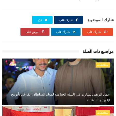
شارك الموضوع
شارك على
غرّد
شارك على
شارك على
دبوس على
مواضيع ذات الصلة
محافظات
عماد الريفي يشارك في الليلة الختامية لمولد السلطان الفرغل بأبوتيج
يوليو 31, 2026
محافظات