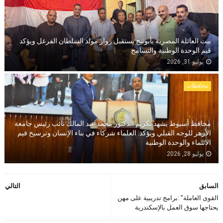
بيت العائلة المصرية بأبوتيج يستقبل زوار مولد السلطان الفرغل ويؤكد
قيم الوحدة الوطنية والتسامح
يوليو 31, 2026
محافظات
محافظ أسيوط يشهد تكريم الدكتور محمد عبد المالك نائب رئيس جامعة
الأزهر للوجه القبلي ويؤكد: العلماء شركاء في بناء الإنسان وترسيخ قيم
الانتماء والوحدة الوطنية
يوليو 28, 2026
السابق
التالي
القوى العاملة" :برامج تدريبية على مهن
يحتاجها سوق العمل بالإسكندرية