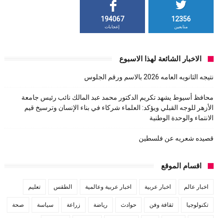
194067
12356
متابعين
إعجابات
الاخبار الشائعة لهذا الاسبوع
نتيجه الثانويه العامه 2026 بالاسم ورقم الجلوس
محافظ أسيوط يشهد تكريم الدكتور محمد عبد المالك نائب رئيس جامعة
الأزهر للوجه القبلي ويؤكد: العلماء شركاء في بناء الإنسان وترسيخ قيم
الانتماء والوحدة الوطنية
قصيده شعريه عن فلسطين
اقسام الموقع
اخبار عالم
اخبار عربية
اخبار عربية وعالمية
الطقس
تعليم
تكنولوجيا
ثقافة وفن
حوادث
رياضة
زراعة
سياسة
صحة