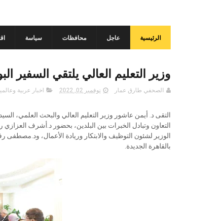
الرئيسية
عاجل
محافظات
سياسة
اق
وزير التعليم العالي يلتقي السفير الب
الصحفي طارق عمار
نوفمبر 02, 2022
اخبار عربية وعالمي
التقى د. أيمن عاشور وزير التعليم العالي والبحث العلمي، السيد/
التعاون وتبادل الخبرات بين البلدين، بحضور د.أشرف العزازي رئ
الوزير لشئون التوظيف والابتكار وريادة الأعمال، ود.مصطفى رفع
بالقاهرة الجديدة.