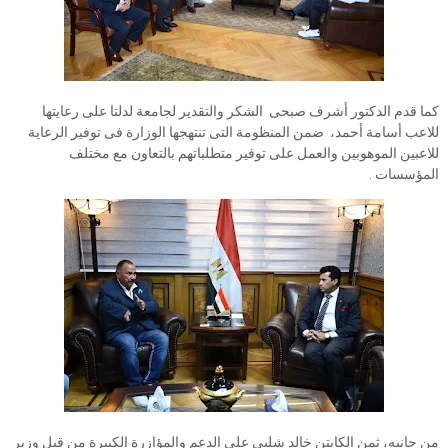
كما قدم الدكتور أشرف صبحى الشكر والتقدير لجامعة لدلتا على رعايتها
للاعب أسامة أحمد، ضمن المنظومة التى تنتهجها الوزارة فى توفير الرعاية
للاعبين الموهوبين والعمل على توفير متطلباتهم بالتعاون مع مختلف
المؤسسات .
من جانبه، ثمن الكابتن خالد شلبي على الدعم والمؤازرة الكبيرة من قِبل وزير