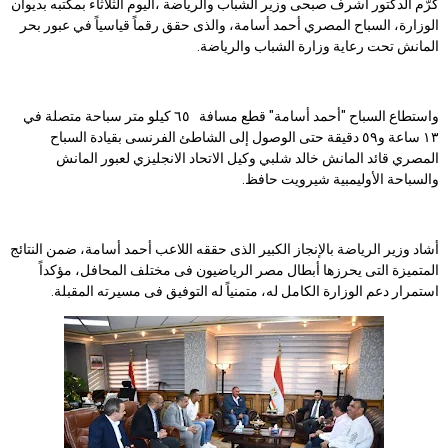
كرّم الدكتور أشرف صبحى وزير الشباب والرياضة ،اليوم الثلاثاء بمكتبه بديوان
الوزارة، السباح المصري أحمد أسامة، والذى حقق رقماً قياسياً في عبور بحر
المانش تحت رعاية وزارة الشباب والرياضة.
واستطاع السباح "أحمد أسامة" قطع مسافة ٦٥ كيلو متر سباحة متصلة في
١٣ ساعة و٥٩ دقيقة حتى الوصول إلى الشاطئ الفرنسى بقيادة السباح
المصري قائد المانش خالد شلبي وكيل الاتحاد الانجليزي لعبور المانش
والسباحة الأوليمبية شيرويت حافظ.
أشاد وزير الرياضة بالإنجاز الكبير الذى حققه اللاعب أحمد أسامة، ضمن النتائج
المتميزة التى يحرزها أبطال مصر الرياضيون فى مختلف المحافل، مؤكداً
استمرار دعم الوزارة الكامل له، متمنياً له التوفيق فى مسيرته المقبلة.