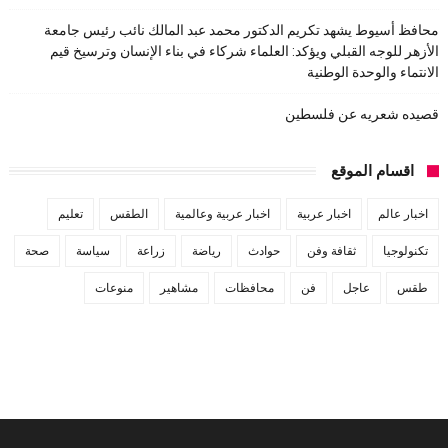
محافظ أسيوط يشهد تكريم الدكتور محمد عبد المالك نائب رئيس جامعة
الأزهر للوجه القبلي ويؤكد: العلماء شركاء في بناء الإنسان وترسيخ قيم
الانتماء والوحدة الوطنية
قصيده شعريه عن فلسطين
اقسام الموقع
اخبار عالم
اخبار عربية
اخبار عربية وعالمية
الطقس
تعليم
تكنولوجيا
ثقافة وفن
حوادث
رياضة
زراعة
سياسة
صحة
طقس
عاجل
فن
محافظات
مشاهير
منوعات