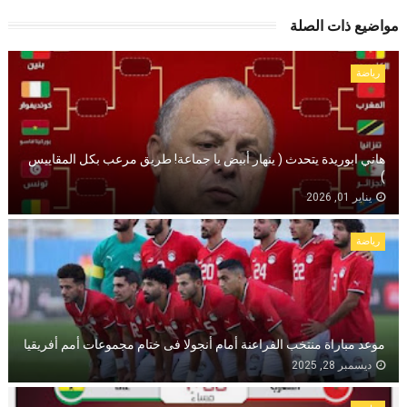
مواضيع ذات الصلة
رياضة
هاني ابوريدة يتحدث ( ينهار أبيض يا جماعة! طريق مرعب بكل المقاييس
)
يناير 01, 2026
رياضة
موعد مباراة منتخب الفراعنة أمام أنجولا فى ختام مجموعات أمم أفريقيا
ديسمبر 28, 2025