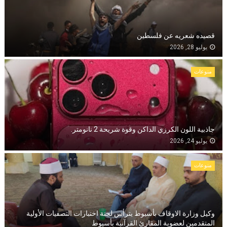
قصيده شعريه عن فلسطين
يوليو 28, 2026
منوعات
جاذبية اللون الكرزي الداكن وقوة شريحة 2 نانومتر.
يوليو 24, 2026
منوعات
وكيل وزارة الاوقاف بأسيوط يترأس لجنة اختبارات التصفيات الأولية
المتقدمين لعضوية المقارئ القرآنية بأسيوط