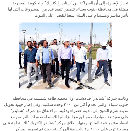
تجدر الإشارة، إلى أن الشراكة بين "شنايدر إلكتريك" والحكومة المصرية،
ممثلة في محافظة جنوب سيناء، تتضمن تنفيذ عدد من المشروعات التي لها
تأثير مباشر ومستدام على البيئة، سعيا للقضاء على التلوث.
وكانت شركة "شنايدر" قد دشنت أول محطة طاقة شمسية في محافظة
جنوب سيناء، والتي تخدم أكثر من ٢٠٠٠ وحدة سكنية، وفى إطار جهود تحويل
مدينة شرم الشيخ إلى مدينة خضراء وذكية، تم الاتفاق مع شركة "شنايدر"
على تنفيذ عدة مبادرات تتوافق مع التزاماتها للاستدامة، وذلك بالتزامن مع
انعقاد مؤتمر قمة المناخ، ومنها، إطلاق مركز "شنايدر إلكتريك" للاستدامة على
مساحة تزيد على ٢٠٠٠ م٢ بالحديقة المركزية، حيث تم تصميم المركز