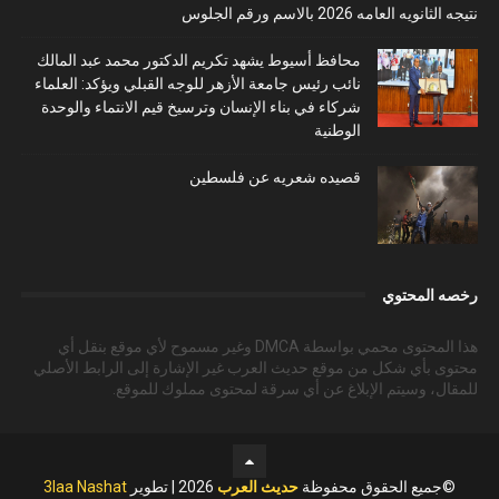
نتيجه الثانويه العامه 2026 بالاسم ورقم الجلوس
محافظ أسيوط يشهد تكريم الدكتور محمد عبد المالك
نائب رئيس جامعة الأزهر للوجه القبلي ويؤكد: العلماء
شركاء في بناء الإنسان وترسيخ قيم الانتماء والوحدة
الوطنية
قصيده شعريه عن فلسطين
رخصه المحتوي
هذا المحتوى محمي بواسطة DMCA وغير مسموح لأي موقع بنقل أي
محتوى بأي شكل من موقع حديث العرب غير الإشارة إلى الرابط الأصلي
للمقال، وسيتم الإبلاغ عن أي سرقة لمحتوى مملوك للموقع.
©جميع الحقوق محفوظة
حديث العرب
2026 | تطوير
3laa Nashat