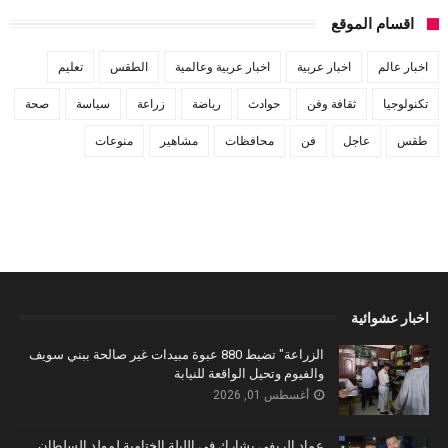
اقسام الموقع
اخبار عالم
اخبار عربية
اخبار عربية وعالمية
الطقس
تعليم
تكنولوجيا
ثقافة وفن
حوادث
رياضة
زراعة
سياسة
صحة
طقس
عاجل
فن
محافظات
مشاهير
منوعات
اخبار عشوائية
الزراعة" تضبط 880 عبوة مبيدات غير صالحة ببني سويف
والفيوم وتحيل الواقعة للنيابة
أغسطس 01, 2026
عماد الريفي يشارك في الليلة الختامية لمولد السلطان