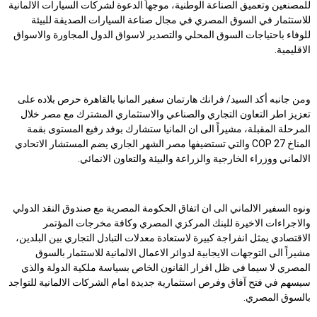
للمصنعين وتعميق الصناعة الوطنية، موجهاً الدعوة لشركات السيارات الالمانية
للاستثمار في السوق المصري في مجال صناعة السيارات الصديقة للبيئة
للوفاء باحتياجات السوق المحلي والتصدير لاسواق الدول المجاورة والاسواق
الاقليمية.
ومن جانبه أكد السيد/ فرانك هارتمان سفير المانيا بالقاهرة حرص بلاده على
تعزيز اطر التعاون التجاري والصناعي والاستثماري المشترك مع مصر خلال
المرحلة المقبلة، مشيراً الى ان المانيا ستشارك بوفد رفيع المستوى بقمة
المناخ COP 27 والتي تستضيفها مصر الشهر الجاري يضم المستشار الاتحادي
الالماني ووزراء الخارجية والزراعة والبيئة والتعاون الانمائي.
ونوه السفير الالماني الى ان اتفاق الحكومة المصرية مع صندوق النقد الدولي
والاجراءات الاخيرة للبنك المركزي المصري وكافة مخرجات المؤتمر
الاقتصادي يمثل انفراجة كبيرة لاستعادة معدلات التبادل التجاري بين البلدين،
مشيراً الى التوجهات الايجابية لدوائر الاعمال الالمانية للاستثمار بالسوق
المصري لا سيما في ظل اقرار القانون الخاص بسياسة ملكية الدولة والذي
سيسهم في فتح آفاق وفرص استثمارية جديدة امام الشركات الالمانية للتواجد
بالسوق المصري.